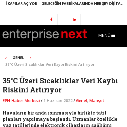
 KAPILAR AÇIYOR
GELECEĞIN FABRIKALARINDA HER ŞEY DIJITAL OLAC
MENÜ
GENEL
35°C Üzeri Sıcaklıklar Veri Kaybı Riskini Artırıyor
35°C Üzeri Sıcaklıklar Veri Kaybı
Riskini Artırıyor
EPN Haber Merkezi
/
1 Haziran 2022
/
Genel
,
Manşet
Havaların bir anda ısınmasıyla birlikte tatil
planları yapılmaya başlandı. Uzmanlar özellikle
yaz tatillerinde elektronik cihazların sağlığını