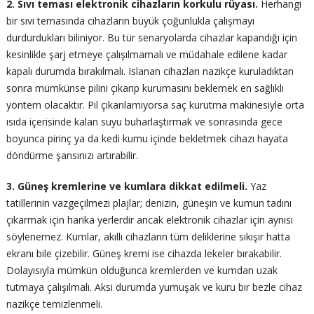
2. Sıvı teması elektronik cihazların korkulu rüyası.
Herhangi
bir sıvı temasında cihazların büyük çoğunlukla çalışmayı
durdurdukları biliniyor. Bu tür senaryolarda cihazlar kapandığı için
kesinlikle şarj etmeye çalışılmamalı ve müdahale edilene kadar
kapalı durumda bırakılmalı. Islanan cihazları nazikçe kuruladıktan
sonra mümkünse pilini çıkarıp kurumasını beklemek en sağlıklı
yöntem olacaktır. Pil çıkarılamıyorsa saç kurutma makinesiyle orta
ısıda içerisinde kalan suyu buharlaştırmak ve sonrasında gece
boyunca pirinç ya da kedi kumu içinde bekletmek cihazı hayata
döndürme şansınızı artırabilir.
3. Güneş kremlerine ve kumlara dikkat edilmeli.
Yaz
tatillerinin vazgeçilmezi plajlar; denizin, güneşin ve kumun tadını
çıkarmak için harika yerlerdir ancak elektronik cihazlar için aynısı
söylenemez. Kumlar, akıllı cihazların tüm deliklerine sıkışır hatta
ekranı bile çizebilir. Güneş kremi ise cihazda lekeler bırakabilir.
Dolayısıyla mümkün olduğunca kremlerden ve kumdan uzak
tutmaya çalışılmalı. Aksi durumda yumuşak ve kuru bir bezle cihaz
nazikçe temizlenmeli.