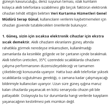
güneşin kavuruculuğu, deniz suyunun teması, ıslak kumların
kolayca akıllı telefonlara sızabilmesi gibi birçok faktörün elektronik
cihazları tehdit ettiğini belirten
Veri Kurtarma Hizmetleri Genel
Müdürü Serap Günal
, kullanıcıların verilerini kaybetmemeleri için
cihazları güvende tutabilecekleri önerilerde bulunuyor.
1. Güneş, sizin için sıcaksa elektronik cihazlar için ekstra
sıcak demektir.
Akıllı cihazların ekranlarını güneş altında
rahatlıkla görmek neredeyse imkansızken, kullanılmadığı
zamanlarda da kesinlikle gölgede ve bir çantanın içinde bırakılmalı.
Akıllı telefon üreticileri, 35°C üzerindeki sıcaklıklarda cihazların
çalışma performansının düzensizleşebileceği ve tamamen
çökebileceği konusunda uyarıyor. Hatta bazı akıllı telefonlar yüksek
sıcaklıklarda soğutulması gerektiği, o zamana kadar çalışmayacağı
bildirimiyle kullanıcıları uyarıyor. Uzun süre güneş ışığına maruz
kalan cihazlarda yaşanacak en kötü senaryoda cihazın pili bile
patlayabilir. Dolayısıyla bu tür durumlarda hangi verilerde kayıpların
yaşanacağının kestirilmesi pek mümkün değil.