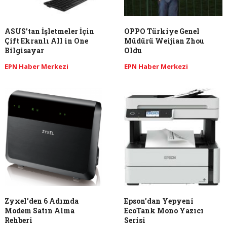
ASUS’tan İşletmeler İçin
OPPO Türkiye Genel
Çift Ekranlı All in One
Müdürü Weijian Zhou
Bilgisayar
Oldu
EPN Haber Merkezi
EPN Haber Merkezi
​Zyxel’den 6 Adımda
Epson’dan Yepyeni
Modem Satın Alma
EcoTank Mono Yazıcı
Rehberi
Serisi