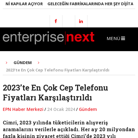
NI KAPILAR AÇIYOR
GELECEĞIN FABRIKALARINDA HER ŞEY DIJITAL OL
MENÜ
GÜNDEM
2023’te En Çok Cep Telefonu Fiyatları Karşılaştırıldı
2023’te En Çok Cep Telefonu
Fiyatları Karşılaştırıldı
EPN Haber Merkezi
/
24 Ocak 2024
/
Gündem
Cimri, 2023 yılında tüketicilerin alışveriş
aramalarını verilerle açıkladı. Her ay 20 milyondan
fazla kişinin ziyaret ettiği Cimri’de 2023 yılı