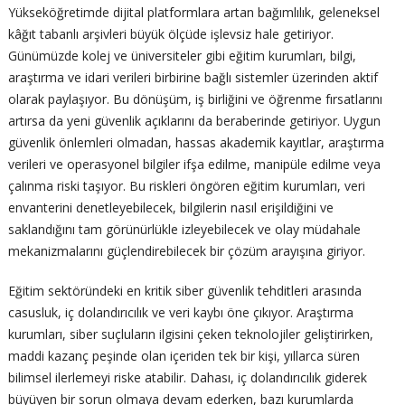
Yükseköğretimde dijital platformlara artan bağımlılık, geleneksel
kâğıt tabanlı arşivleri büyük ölçüde işlevsiz hale getiriyor.
Günümüzde kolej ve üniversiteler gibi eğitim kurumları, bilgi,
araştırma ve idari verileri birbirine bağlı sistemler üzerinden aktif
olarak paylaşıyor. Bu dönüşüm, iş birliğini ve öğrenme fırsatlarını
artırsa da yeni güvenlik açıklarını da beraberinde getiriyor. Uygun
güvenlik önlemleri olmadan, hassas akademik kayıtlar, araştırma
verileri ve operasyonel bilgiler ifşa edilme, manipüle edilme veya
çalınma riski taşıyor. Bu riskleri öngören eğitim kurumları, veri
envanterini denetleyebilecek, bilgilerin nasıl erişildiğini ve
saklandığını tam görünürlükle izleyebilecek ve olay müdahale
mekanizmalarını güçlendirebilecek bir çözüm arayışına giriyor.
Eğitim sektöründeki en kritik siber güvenlik tehditleri arasında
casusluk, iç dolandırıcılık ve veri kaybı öne çıkıyor. Araştırma
kurumları, siber suçluların ilgisini çeken teknolojiler geliştirirken,
maddi kazanç peşinde olan içeriden tek bir kişi, yıllarca süren
bilimsel ilerlemeyi riske atabilir. Dahası, iç dolandırıcılık giderek
büyüyen bir sorun olmaya devam ederken, bazı kurumlarda