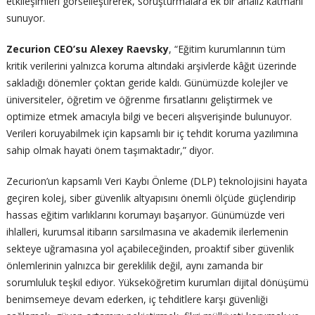
etkileşimleri görselleştirerek, soruşturmalara ek bir analiz katmanı
sunuyor.
Zecurion CEO’su Alexey Raevsky
, “Eğitim kurumlarının tüm
kritik verilerini yalnızca koruma altındaki arşivlerde kâğıt üzerinde
sakladığı dönemler çoktan geride kaldı. Günümüzde kolejler ve
üniversiteler, öğretim ve öğrenme fırsatlarını geliştirmek ve
optimize etmek amacıyla bilgi ve beceri alışverişinde bulunuyor.
Verileri koruyabilmek için kapsamlı bir iç tehdit koruma yazılımına
sahip olmak hayati önem taşımaktadır,” diyor.
Zecurion’un kapsamlı Veri Kaybı Önleme (DLP) teknolojisini hayata
geçiren kolej, siber güvenlik altyapısını önemli ölçüde güçlendirip
hassas eğitim varlıklarını korumayı başarıyor. Günümüzde veri
ihlalleri, kurumsal itibarın sarsılmasına ve akademik ilerlemenin
sekteye uğramasına yol açabileceğinden, proaktif siber güvenlik
önlemlerinin yalnızca bir gereklilik değil, aynı zamanda bir
sorumluluk teşkil ediyor. Yükseköğretim kurumları dijital dönüşümü
benimsemeye devam ederken, iç tehditlere karşı güvenliği