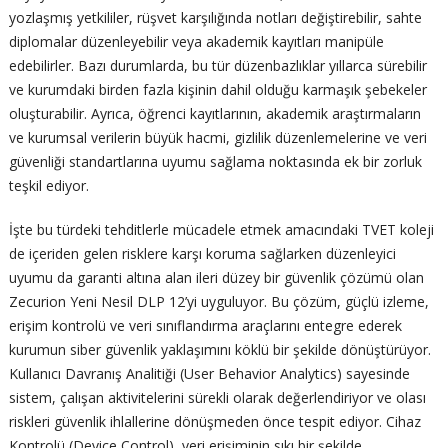
yozlaşmış yetkililer, rüşvet karşılığında notları değiştirebilir, sahte
diplomalar düzenleyebilir veya akademik kayıtları manipüle
edebilirler. Bazı durumlarda, bu tür düzenbazlıklar yıllarca sürebilir
ve kurumdaki birden fazla kişinin dahil olduğu karmaşık şebekeler
oluşturabilir. Ayrıca, öğrenci kayıtlarının, akademik araştırmaların
ve kurumsal verilerin büyük hacmi, gizlilik düzenlemelerine ve veri
güvenliği standartlarına uyumu sağlama noktasında ek bir zorluk
teşkil ediyor.
İşte bu türdeki tehditlerle mücadele etmek amacındaki TVET koleji
de içeriden gelen risklere karşı koruma sağlarken düzenleyici
uyumu da garanti altına alan ileri düzey bir güvenlik çözümü olan
Zecurion Yeni Nesil DLP 12’yi uyguluyor. Bu çözüm, güçlü izleme,
erişim kontrolü ve veri sınıflandırma araçlarını entegre ederek
kurumun siber güvenlik yaklaşımını köklü bir şekilde dönüştürüyor.
Kullanıcı Davranış Analitiği (User Behavior Analytics) sayesinde
sistem, çalışan aktivitelerini sürekli olarak değerlendiriyor ve olası
riskleri güvenlik ihlallerine dönüşmeden önce tespit ediyor. Cihaz
Kontrolü (Device Control), veri erişiminin sıkı bir şekilde