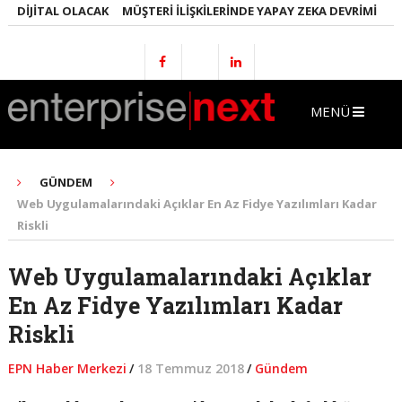
DIJITAL OLACAK
MÜŞTERI İLIŞKILERINDE YAPAY ZEKA DEVRIMI
EMLA
MENÜ
GÜNDEM
Web Uygulamalarındaki Açıklar En Az Fidye Yazılımları Kadar
Riskli
Web Uygulamalarındaki Açıklar
En Az Fidye Yazılımları Kadar
Riskli
EPN Haber Merkezi
/
18 Temmuz 2018
/
Gündem