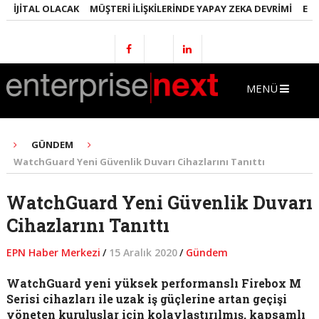
JITAL OLACAK
MÜŞTERI İLIŞKILERINDE YAPAY ZEKA DEVRIMI
EMLAKT
MENÜ
GÜNDEM
WatchGuard Yeni Güvenlik Duvarı Cihazlarını Tanıttı
WatchGuard Yeni Güvenlik Duvarı
Cihazlarını Tanıttı
EPN Haber Merkezi
/
15 Aralık 2020
/
Gündem
WatchGuard yeni yüksek performanslı Firebox M
Serisi cihazları ile uzak iş güçlerine artan geçişi
yöneten kuruluşlar için kolaylaştırılmış, kapsamlı