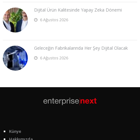
Dijital Ürün Kalitesinde Yapay Zeka Dönemi
6 Ağustos 2026
Geleceğin Fabrikalarında Her Şey Dijital Olacak
6 Ağustos 2026
Künye
Hakkımızda