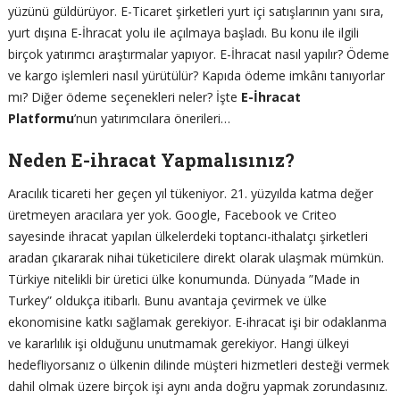
yüzünü güldürüyor. E-Ticaret şirketleri yurt içi satışlarının yanı sıra,
yurt dışına E-İhracat yolu ile açılmaya başladı. Bu konu ile ilgili
birçok yatırımcı araştırmalar yapıyor. E-İhracat nasıl yapılır? Ödeme
ve kargo işlemleri nasıl yürütülür? Kapıda ödeme imkânı tanıyorlar
mı? Diğer ödeme seçenekleri neler? İşte
E-İhracat
Platformu
’nun yatırımcılara önerileri…
Neden E-ihracat Yapmalısınız?
Aracılık ticareti her geçen yıl tükeniyor. 21. yüzyılda katma değer
üretmeyen aracılara yer yok. Google, Facebook ve Criteo
sayesinde ihracat yapılan ülkelerdeki toptancı-ithalatçı şirketleri
aradan çıkararak nihai tüketicilere direkt olarak ulaşmak mümkün.
Türkiye nitelikli bir üretici ülke konumunda. Dünyada ”Made in
Turkey” oldukça itibarlı. Bunu avantaja çevirmek ve ülke
ekonomisine katkı sağlamak gerekiyor. E-ihracat işi bir odaklanma
ve kararlılık işi olduğunu unutmamak gerekiyor. Hangi ülkeyi
hedefliyorsanız o ülkenin dilinde müşteri hizmetleri desteği vermek
dahil olmak üzere birçok işi aynı anda doğru yapmak zorundasınız.