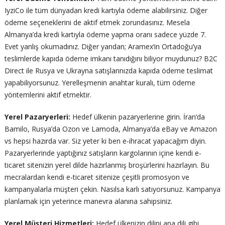
IyziCo ile tüm dünyadan kredi kartıyla ödeme alabilirsiniz. Diğer
ödeme seçeneklerini de aktif etmek zorundasınız. Mesela
Almanya’da kredi kartıyla ödeme yapma oranı sadece yüzde 7.
Evet yanlış okumadınız. Diğer yandan; Aramex’in Ortadoğu’ya
teslimlerde kapıda ödeme imkanı tanıdığını biliyor muydunuz? B2C
Direct ile Rusya ve Ukrayna satışlarınızda kapıda ödeme teslimat
yapabiliyorsunuz. Yerelleşmenin anahtar kuralı, tüm ödeme
yöntemlerini aktif etmektir.
Yerel Pazaryerleri:
Hedef ülkenin pazaryerlerine girin. İran’da
Bamilo, Rusya’da Ozon ve Lamoda, Almanya’da eBay ve Amazon
vs hepsi hazırda var. Siz yeter ki ben e-ihracat yapacağım diyin.
Pazaryerlerinde yaptığınız satışların kargolarının içine kendi e-
ticaret sitenizin yerel dilde hazırlanmış broşürlerini hazırlayın. Bu
mecralardan kendi e-ticaret sitenize çeşitli promosyon ve
kampanyalarla müşteri çekin. Nasılsa karlı satıyorsunuz. Kampanya
planlamak için yeterince manevra alanına sahipsiniz.
Yerel Müşteri Hizmetleri:
Hedef ülkenizin dilini ana dili gibi