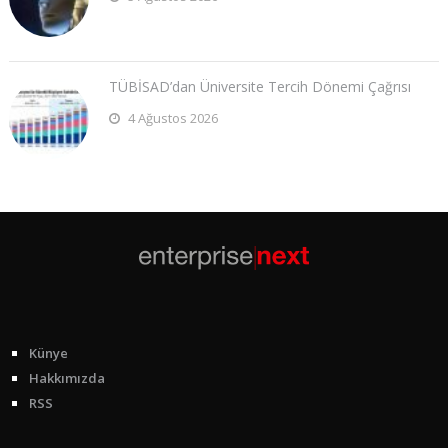
TÜBİSAD’dan Üniversite Tercih Dönemi Çağrısı
4 Ağustos 2026
Künye
Hakkımızda
RSS