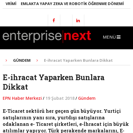
VRIMI
EMLAKTA YAPAY ZEKA VE ROBOTIK ÖĞRENME DÖNEMI
ENERJ
MENÜ
GÜNDEM
E-ihracat Yaparken Bunlara Dikkat
E-ihracat Yaparken Bunlara
Dikkat
EPN Haber Merkezi
/
19 Şubat 2018
/
Gündem
E-Ticaret sektörü her geçen gün büyüyor. Yurtiçi
satışlarının yanı sıra, yurtdışı satışlarına
odaklanan e- Ticaret şirketleri, e-İhracat için büyük
atılımlar yapıyor. Türk perakende markalarını, E-