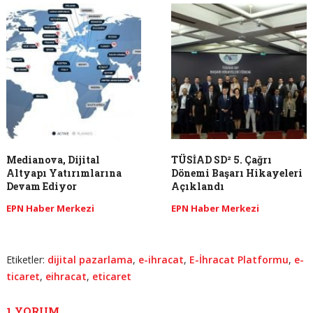
Medianova, Dijital
TÜSİAD SD² 5. Çağrı
Altyapı Yatırımlarına
Dönemi Başarı Hikayeleri
Devam Ediyor
Açıklandı
EPN Haber Merkezi
EPN Haber Merkezi
Etiketler:
dijital pazarlama
,
e-ihracat
,
E-İhracat Platformu
,
e-
ticaret
,
eihracat
,
eticaret
1 YORUM