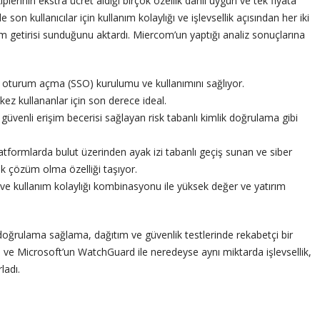
plerinin ekstra ücret aldığı birçok özellik dahil uygun ve tek fiyata
 son kullanıcılar için kullanım kolaylığı ve işlevsellik açısından her iki
rım getirisi sunduğunu aktardı. Miercom’un yaptığı analiz sonuçlarına
lu oturum açma (SSO) kurulumu ve kullanımını sağlıyor.
 kez kullananlar için son derece ideal.
miş güvenli erişim becerisi sağlayan risk tabanlı kimlik doğrulama gibi
platformlarda bulut üzerinden ayak izi tabanlı geçiş sunan ve siber
k çözüm olma özelliği taşıyor.
tı ve kullanım kolaylığı kombinasyonu ile yüksek değer ve yatırım
oğrulama sağlama, dağıtım ve güvenlik testlerinde rekabetçi bir
o ve Microsoft’un WatchGuard ile neredeyse aynı miktarda işlevsellik,
ladı.