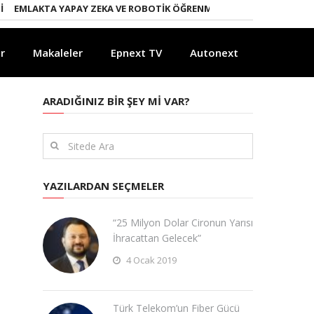
LAKTA YAPAY ZEKA VE ROBOTIK ÖĞRENME DÖNEMI
ENERJI DÖNÜŞÜM
r
Makaleler
Epnext TV
Autonext
ARADIĞINIZ BIR ŞEY MI VAR?
YAZILARDAN SEÇMELER
“25 Milyon Dolar Cironun Yarısı
İhracattan Gelecek”
4 Ocak 2019
Türk Telekom’un Fiber Gücü