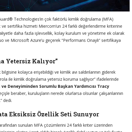
chGuard® Technologies’in çok faktörlü kimlik doğrulama (MFA)
 ve sertifika hizmeti Miercom’un 24 farklı değerlendirme kriterine
yetle daha fazla işlevsellik, kolay kurulum ve yönetime ek olarak
Duo ve Microsoft Azure’u geçerek “Performans Onaylı” sertifikaya
a Yetersiz Kalıyor”
 bilgisine kolayca erişebildiği ve kimlik avı saldırılarının giderek
ola ile kimlik doğrulama yetersiz koruma sağlıyor” ifadelerinde
i ve Deneyiminden Sorumlu Başkan Yardımcısı Tracy
eçişle beraber, kuruluşların nerede olurlarsa olsunlar çalışanlarının
” dedi.
a Eksiksiz Özellik Seti Sunuyor
afından sunulan MFA çözümlerini 24 farklı kriter üzerinden