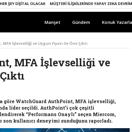
Y DIJITAL OLACAK
MÜŞTERI İLIŞKILERINDE YAPAY ZEKA DEVRIMI
EM
Manşet
Gündem
Konuk Yazarla
FA İşlevselliği ve Uygun Fiyatı ile Öne Çıktı
, MFA İşlevselliği ve
Çıktı
’a göre WatchGuard AuthPoint, MFA işlevselliği,
a lider seçildi. AuthPoint’i çok çeşitli
rlendirerek “Performans Onaylı” seçen Miercom,
 son kullanıcı deneyimi sunduğunu raporladı.