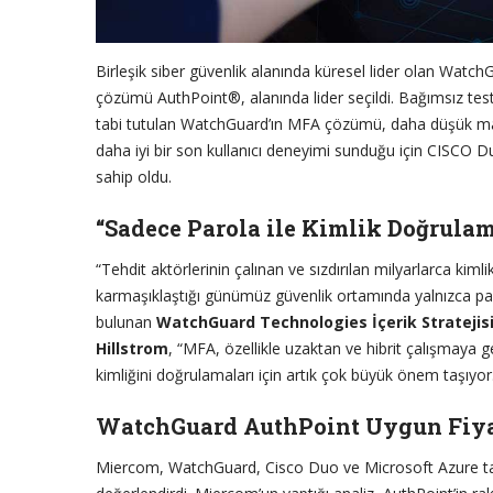
Birleşik siber güvenlik alanında küresel lider olan Wat
çözümü AuthPoint®, alanında lider seçildi. Bağımsız test
tabi tutulan WatchGuard’ın MFA çözümü, daha düşük mali
daha iyi bir son kullanıcı deneyimi sunduğu için CISCO 
sahip oldu.
“Sadece Parola ile Kimlik Doğrulam
“Tehdit aktörlerinin çalınan ve sızdırılan milyarlarca kimlik
karmaşıklaştığı günümüz güvenlik ortamında yalnızca par
bulunan
WatchGuard Technologies İçerik Stratejis
Hillstrom
, “MFA, özellikle uzaktan ve hibrit çalışmaya g
kimliğini doğrulamaları için artık çok büyük önem taşıyor.
WatchGuard AuthPoint Uygun Fiyat
Miercom, WatchGuard, Cisco Duo ve Microsoft Azure tar