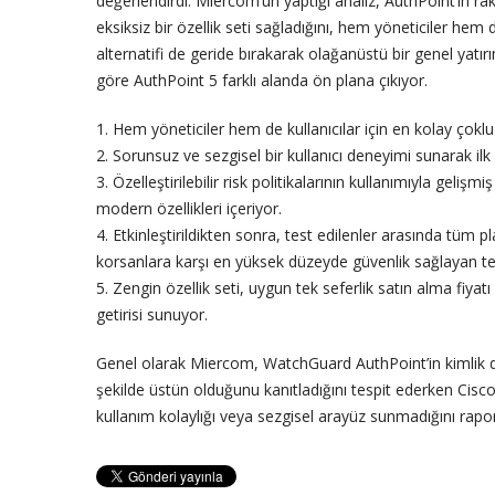
değerlendirdi. Miercom’un yaptığı analiz, AuthPoint’in raki
eksiksiz bir özellik seti sağladığını, hem yöneticiler hem de
alternatifi de geride bırakarak olağanüstü bir genel yatı
göre AuthPoint 5 farklı alanda ön plana çıkıyor.
1. Hem yöneticiler hem de kullanıcılar için en kolay çok
2. Sorunsuz ve sezgisel bir kullanıcı deneyimi sunarak ilk
3. Özelleştirilebilir risk politikalarının kullanımıyla geliş
modern özellikleri içeriyor.
4. Etkinleştirildikten sonra, test edilenler arasında tüm 
korsanlara karşı en yüksek düzeyde güvenlik sağlayan te
5. Zengin özellik seti, uygun tek seferlik satın alma fiya
getirisi sunuyor.
Genel olarak Miercom, WatchGuard AuthPoint’in kimlik d
şekilde üstün olduğunu kanıtladığını tespit ederken Cisc
kullanım kolaylığı veya sezgisel arayüz sunmadığını rapor