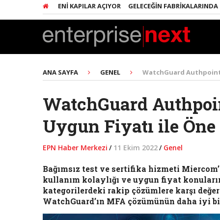
ŞIMCILERE YENI KAPILAR AÇIYOR
GELECEĞIN FABRIKALARINDA HER ŞE
ANA SAYFA
GENEL
WatchGuard Authpoint, M
WatchGuard Authpoint
Uygun Fiyatı ile Öne 
EPN Haber Merkezi
/
11 Ekim 2022
/
Genel
Bağımsız test ve sertifika hizmeti Miercom
kullanım kolaylığı ve uygun fiyat konularınd
kategorilerdeki rakip çözümlere karşı değe
WatchGuard’ın MFA çözümünün daha iyi bir