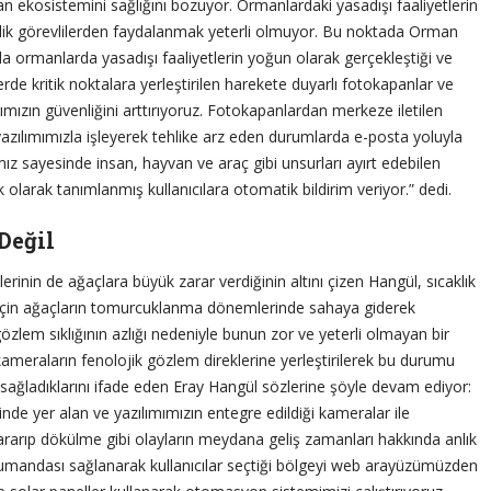
 ekosistemini sağlığını bozuyor. Ormanlardaki yasadışı faaliyetlerin
lik görevlilerden faydalanmak yeterli olmuyor. Bu noktada Orman
a ormanlarda yasadışı faaliyetlerin yoğun olarak gerçekleştiği ve
erde kritik noktalara yerleştirilen harekete duyarlı fotokapanlar ve
ımızın güvenliğini arttırıyoruz. Fotokapanlardan merkeze iletilen
yazılımımızla işleyerek tehlike arz eden durumlarda e-posta yoluyla
mımız sayesinde insan, hayvan ve araç gibi unsurları ayırt edebilen
olarak tanımlanmış kullanıcılara otomatik bildirim veriyor.” dedi.
Değil
klerinin de ağaçlara büyük zarar verdiğinin altını çizen Hangül, sıcaklık
k için ağaçların tomurcuklanma dönemlerinde sahaya giderek
özlem sıklığının azlığı nedeniyle bunun zor ve yeterli olmayan bir
 kameraların fenolojik gözlem direklerine yerleştirilerek bu durumu
 sağladıklarını ifade eden Eray Hangül sözlerine şöyle devam ediyor:
inde yer alan ve yazılımımızın entegre edildiği kameralar ile
arıp dökülme gibi olayların meydana geliş zamanları hakkında anlık
n kumandası sağlanarak kullanıcılar seçtiği bölgeyi web arayüzümüzden