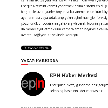
canlı olarak izleyebiliyor. Elektrik imkanı olmayan yerler
Enerji tüketimini verimli yönetmek adına sistemi en düşü
bir şarj ile uzun günler boyunca kullanımını mümkün kılı
ayarlanması veya odaklanıp yakınlaştırılması gibi fonksiyo
çözünürlüklü fotoğrafını çekip arşivleyerek bitkinin yetiş
da model ayırt etmeksizin kameralardan bağımsız çalışabi
avantaj sağlıyoruz.” şeklinde konuştu.
YAZAR HAKKINDA
EPN Haber Merkezi
Enterprise Next, gündeme dair gelişme
teknoloji basınının lider markasıdır.