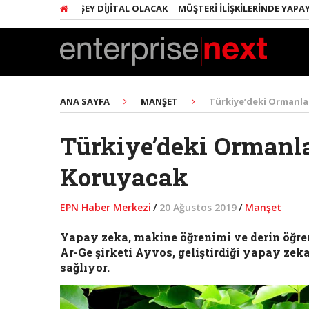
RINDA HER ŞEY DIJITAL OLACAK
MÜŞTERI İLIŞKILERINDE YAPAY ZEKA 
ANA SAYFA
MANŞET
Türkiye’deki Ormanla
Türkiye’deki Ormanl
Koruyacak
EPN Haber Merkezi
/
20 Ağustos 2019
/
Manşet
Yapay zeka, makine öğrenimi ve derin öğre
Ar-Ge şirketi Ayvos, geliştirdiği yapay ze
sağlıyor.