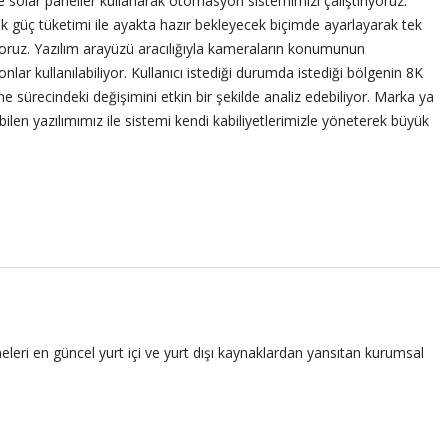
de solar paneller kullanarak otomasyon sistemimizi çalıştırıyoruz.
k güç tüketimi ile ayakta hazır bekleyecek biçimde ayarlayarak tek
yoruz. Yazılım arayüzü aracılığıyla kameraların konumunun
nlar kullanılabiliyor. Kullanıcı istediği durumda istediği bölgenin 8K
me sürecindeki değişimini etkin bir şekilde analiz edebiliyor. Marka ya
len yazılımımız ile sistemi kendi kabiliyetlerimizle yöneterek büyük
leri en güncel yurt içi ve yurt dışı kaynaklardan yansıtan kurumsal