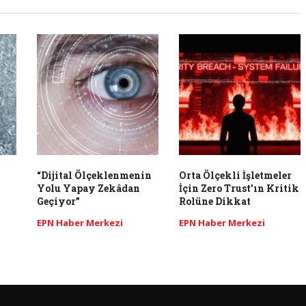
“Dijital Ölçeklenmenin
Orta Ölçekli İşletmeler
Yolu Yapay Zekâdan
İçin Zero Trust’ın Kritik
Geçiyor”
Rolüne Dikkat
EPN Haber Merkezi
EPN Haber Merkezi