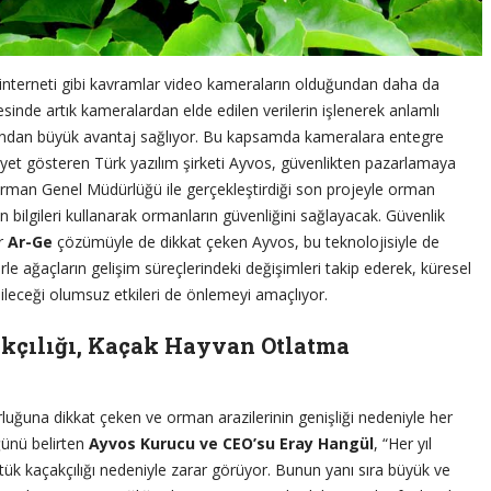
in interneti gibi kavramlar video kameraların olduğundan daha da
esinde artık kameralardan elde edilen verilerin işlenerek anlamlı
ısından büyük avantaj sağlıyor. Bu kapsamda kameralara entegre
aliyet gösteren Türk yazılım şirketi Ayvos, güvenlikten pazarlamaya
Orman Genel Müdürlüğü ile gerçekleştirdiği son projeyle orman
len bilgileri kullanarak ormanların güvenliğini sağlayacak. Güvenlik
er
Ar-Ge
çözümüyle de dikkat çeken Ayvos, bu teknolojisiyle de
e ağaçların gelişim süreçlerindeki değişimleri takip ederek, küresel
abileceği olumsuz etkileri de önlemeyi amaçlıyor.
akçılığı, Kaçak Hayvan Otlatma
luğuna dikkat çeken ve orman arazilerinin genişliği nedeniyle her
ğünü belirten
Ayvos Kurucu ve CEO’su Eray Hangül
, “Her yıl
ütük kaçakçılığı nedeniyle zarar görüyor. Bunun yanı sıra büyük ve