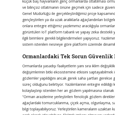
küçük baş hayvanların genç ormanlarda otlatılması orman
ve bilinçsiz otlatmanın önüne geçmek için sadece güven
Genel Müdürlüğü ile gerçekleştirdiğimiz proje kapsamınd
gençleştirilen ya da uzak aralıklarla ağaçlandırılan bölgel
onlara entegre ettiğimiz yazılımımız aracılığıyla ormanlar
görüntüleri IoT platform tabanlı ve yapay zeka destekli 
ilgili birimlere gerekli bilgilendirmeleri yapıyoruz. Yazılı
sistem istenilen nesneye göre platform üzerinde dinamik 
Ormanlardaki Tek Sorun Güvenlik 
Ormanlarda yasadışı faaliyetlerin yanı sıra iklim değişikli
değişimlerinin bitki ekosistemine etkisini saptayabilme
gözlemler yapıldığını ancak gerek saha şartları gerekse g
süreç olduğunu belirtiyor. Yazılımlarının entegre edildiği
kolaylaştırıp istenilen her an gözlem yapılmasına olanak
“Orman arazilerine yerleştirilen fenolojik gözlem direkler
ağaçlardaki tomurcuklanma, çiçek açma, olgunlaşma, sar
bilgi toplayabiliyoruz. Yerleştirilen kameraların uzakta