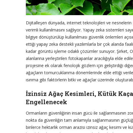
Dijitalleşen dünyada, internet teknolojileri ve nesneler
verimli kullanılmasını sağlıyor. Yapay zeka sistemleri say
bilgiye dönüştürülüp kullanılması güvenlik önlemleri aç
ettiği yapay zeka destekli yazılımlarla bir çok alanda fa
kadar görüntü işleme odaklı çözümler sunuyor. Şirket, 
alanlarına yerleştirilen fotokapanlar aracılığıyla elde edi
projesine ek olarak fenolojik gözlem için geliştirdiği diğ
ağaçların tomurcuklanma dönemlerinde elde ettiği verilerl
ısınma gibi faktörlerin bitki ve ağaçlar üzerinde oluştur
İzinsiz Ağaç Kesimleri, Kütük Kaç
Engellenecek
Ormanların güvenliğinin insan gücü ile sağlanmasının zor
nokta da güvenliğin tam anlamıyla sağlanmasının güçlü
binlerce hektarlık orman arazisi izinsiz ağaç kesimi ve k