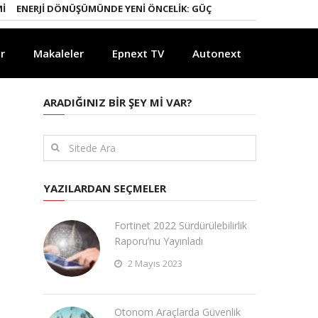
ERJI DÖNÜŞÜMÜNDE YENI ÖNCELIK: GÜÇLÜ ELEKTRIK ŞEBEKELERI
YAP
r
Makaleler
Epnext TV
Autonext
ARADIĞINIZ BIR ŞEY MI VAR?
YAZILARDAN SEÇMELER
Fortinet 2022 Sürdürülebilirlik
Raporu’nu Yayınladı
2 Mayıs 2023
Otonom Araçlarda Güvenlik