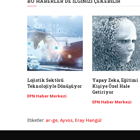
BU HABERLER DE İLGINIZI ÇEKEBILIR
Lojistik Sektörü
Yapay Zeka, Eğitimi
Teknolojiyle Dönüşüyor
Kişiye Özel Hale
Getiriyor
EPN Haber Merkezi
EPN Haber Merkezi
Etiketler:
ar-ge
,
Ayvos
,
Eray Hangül