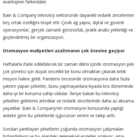
avantajının farkındalar.
Bain & Company teknoloji sektöründe dayanıklı tedarik zincirlerinin
beş ortak özelliğini tespit etti: Çevik ağ yapısı, dijital ve güvenli
operasyonlar, gerçek zamanlı görünürlük, pratik analiz yetkinliği ve
güçlendirilmiş bir organizasyon.
Otomasyon maliyetleri azaltmanın çok ötesine geçiyor
Haftalarla ifade edilebilecek bir zaman dilimi içinde otomasyon pek
çok yönetici için düşük öncelikli bir konu olmaktan çıkarak kritik
misyon haline geldi. Pandemi öncesinde otomasyona daha fazla
yatırım yapan şirketler, bunu yapmayanlara kıyasla kriz döneminde
daha iyi bir konuma sahip oldular. İleriye bakan bu teknoloji
şirketleri gelirlerini artırdılar ve tedarik zincirlerinde daha az aksama
yaşadılar. Bain & Company’nin otomasyon konusunda yaptığı
ankete göre bu şirketlerde işgücünün verimi ve talep arttı.
Soruları yanıtlayan şirketlerin çoğunda otomasyon çalışmaları
hızlandırılıyor ve bu alandaki geleneksel engeller azalıyor, ama