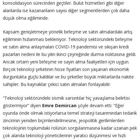
konsolidasyon sürecinden geçtiler. Bulut hizmetleri gibi diğer
alanlarda ise kazananların sayısı diğer segmentlerden çok daha
düşük olma eğiliminde.
Kapsam genişletmeye yönelik birleşme ve satın almalardaki artış
eğiliminin hızlanması bekleniyor. Teknoloji sektöründeki birleşme
ve satın alma anlaşmaları COVID-19 pandemisi ve sıkışan kredi
pazarları nedeni ile bu yılın ikinci çeyreğinde durma noktasına geldi.
Ancak ortam yeni birleşme ve sayın alma faaliyetleri için uygun.
Birçok teknoloji şirketinin hisse fiyatları son yaşanan ekonomik
durgunlukta güçlü kaldılar ve bu şirketler büyük miktarlarda nakite
sahipler. Bu kaynaklar çekici satın almaları fonlayabilir.
“Teknoloji sektöründeki sismik sarsıntılar hiç yavaşlama belirtisi
göstermiyor” diyen
Emre Demircan
şöyle devam etti: “Eğer
oyunda önde olmak istiyorlarsa temel strateji tasarımından tedarik
zincirinin yeniden biçimlendirilmesine, jeopolitik gerilimlerden
teknolojinin toplumdaki rolünün sorgulanmasına kadar uzanan pek
çok alanda teknoloji yöneticilerinin yaratıcı düşünmesi ve hızlı