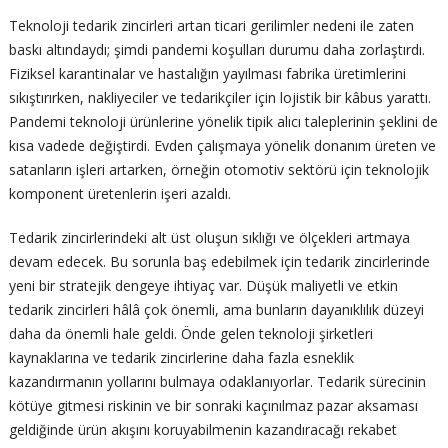
Teknoloji tedarik zincirleri artan ticari gerilimler nedeni ile zaten
baskı altındaydı; şimdi pandemi koşulları durumu daha zorlaştırdı.
Fiziksel karantinalar ve hastalığın yayılması fabrika üretimlerini
sıkıştırırken, nakliyeciler ve tedarikçiler için lojistik bir kâbus yarattı.
Pandemi teknoloji ürünlerine yönelik tipik alıcı taleplerinin şeklini de
kısa vadede değiştirdi. Evden çalışmaya yönelik donanım üreten ve
satanların işleri artarken, örneğin otomotiv sektörü için teknolojik
komponent üretenlerin işeri azaldı.
Tedarik zincirlerindeki alt üst oluşun sıklığı ve ölçekleri artmaya
devam edecek. Bu sorunla baş edebilmek için tedarik zincirlerinde
yeni bir stratejik dengeye ihtiyaç var. Düşük maliyetli ve etkin
tedarik zincirleri hâlâ çok önemli, ama bunların dayanıklılık düzeyi
daha da önemli hale geldi. Önde gelen teknoloji şirketleri
kaynaklarına ve tedarik zincirlerine daha fazla esneklik
kazandırmanın yollarını bulmaya odaklanıyorlar. Tedarik sürecinin
kötüye gitmesi riskinin ve bir sonraki kaçınılmaz pazar aksaması
geldiğinde ürün akışını koruyabilmenin kazandıracağı rekabet