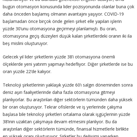
bugün otomasyon konusunda lider pozisyonunda olanlar buna çok
daha önceden başlamış olmanın avantajını yaşıyor. COVID-19
başlamadan önce birçok önde gelen şirket elle yapılan işlerin
yüzde 30’unu otomasyona geçirmeyi planlamıştı. Bu oran,
otomasyona geçiş düzeyleri düşük kalan şirketlerdeki oranın iki ila
beş mislini oluşturuyor.
Gelecek yıl lider şirketlerin yüzde 38’i otomasyona önemli
ölçeklerde yeni yatırım yapmayı hedefliyor. Diğer şirketlerde ise bu
oran yüzde 22’de kalıyor.
Teknoloji şirketlerinin yaklaşık yüzde 60’ı salgın döneminden sonra
deniz aşırı faaliyetlerinde daha fazla otomasyona gitmeyi
planlıyorlar. Bu araştırılan diğer sektörlerin tümünden daha yüksek
bir oran oluşturuyor. Tekrar ofislerde ve iş yerlerinde çalışma
başlasa bile teknoloji şirketleri ortalama olarak işgüçlerinin yüzde
38’inin uzaktan çalışmaya devam etmesini planlıyor. Bu da
araştırılan diğer sektörlerin tümünde, finansal hizmetlerle birlikte
en yüksek oranı oluşturuyor. Şirketler bu değişimi yaparken