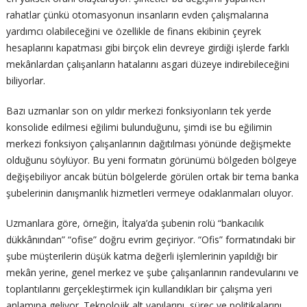
rahatlar çünkü otomasyonun insanların evden çalışmalarına
yardımcı olabileceğini ve özellikle de finans ekibinin çeyrek
hesaplarını kapatması gibi birçok elin devreye girdiği işlerde farklı
mekânlardan çalışanların hatalarını asgari düzeye indirebileceğini
biliyorlar.
Bazı uzmanlar son on yıldır merkezi fonksiyonların tek yerde
konsolide edilmesi eğilimi bulunduğunu, şimdi ise bu eğilimin
merkezi fonksiyon çalışanlarının dağıtılması yönünde değişmekte
olduğunu söylüyor. Bu yeni formatın görünümü bölgeden bölgeye
değişebiliyor ancak bütün bölgelerde görülen ortak bir tema banka
şubelerinin danışmanlık hizmetleri vermeye odaklanmaları oluyor.
Uzmanlara göre, örneğin, İtalya’da şubenin rolü “bankacılık
dükkânından” “ofise” doğru evrim geçiriyor. “Ofis” formatındaki bir
şube müşterilerin düşük katma değerli işlemlerinin yapıldığı bir
mekân yerine, genel merkez ve şube çalışanlarının randevularını ve
toplantılarını gerçekleştirmek için kullandıkları bir çalışma yeri
anlamına geliyor. Teknolojik alt yapılarını, süreç ve politikalarını