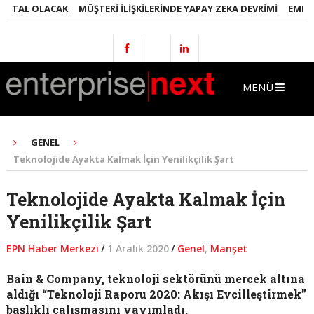
TAL OLACAK
MÜŞTERI İLIŞKILERINDE YAPAY ZEKA DEVRIMI
EMLAKTA 
MENÜ
GENEL
Teknolojide Ayakta Kalmak İçin Yenilikçilik Şart
Teknolojide Ayakta Kalmak İçin
Yenilikçilik Şart
EPN Haber Merkezi
/
1 Aralık 2020
/
Genel
,
Manşet
Bain & Company, teknoloji sektörünü mercek altına
aldığı “Teknoloji Raporu 2020: Akışı Evcilleştirmek”
başlıklı çalışmasını yayımladı.