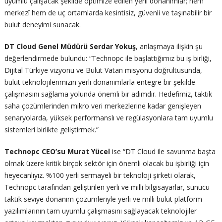
uyumlu çalışacak şekilde optimize edilen yerli donanımlar; hem
merkezî hem de uç ortamlarda kesintisiz, güvenli ve taşınabilir bir
bulut deneyimi sunacak.
DT Cloud Genel Müdürü Serdar Yokuş
, anlaşmaya ilişkin şu
değerlendirmede bulundu: “Technopc ile başlattığımız bu iş birliği,
Dijital Türkiye vizyonu ve Bulut Vatan misyonu doğrultusunda,
bulut teknolojilerimizin yerli donanımlarla entegre bir şekilde
çalışmasını sağlama yolunda önemli bir adımdır. Hedefimiz, taktik
saha çözümlerinden mikro veri merkezlerine kadar genişleyen
senaryolarda, yüksek performanslı ve regülasyonlara tam uyumlu
sistemleri birlikte geliştirmek.”
Technopc CEO’su Murat Yücel
ise “DT Cloud ile savunma başta
olmak üzere kritik birçok sektör için önemli olacak bu işbirliği için
heyecanlıyız. %100 yerli sermayeli bir teknoloji şirketi olarak,
Technopc tarafından geliştirilen yerli ve milli bilgisayarlar, sunucu
taktik seviye donanım çözümleriyle yerli ve milli bulut platform
yazılımlarının tam uyumlu çalışmasını sağlayacak teknolojiler