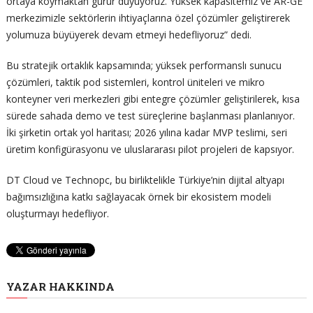
ortaya koymaktan gurur duyuyoruz. Yüksek kapasitemiz ve AR-GE
merkezimizle sektörlerin ihtiyaçlarına özel çözümler geliştirerek
yolumuza büyüyerek devam etmeyi hedefliyoruz” dedi.
Bu stratejik ortaklık kapsamında; yüksek performanslı sunucu
çözümleri, taktik pod sistemleri, kontrol üniteleri ve mikro
konteyner veri merkezleri gibi entegre çözümler geliştirilerek, kısa
sürede sahada demo ve test süreçlerine başlanması planlanıyor.
İki şirketin ortak yol haritası; 2026 yılına kadar MVP teslimi, seri
üretim konfigürasyonu ve uluslararası pilot projeleri de kapsıyor.
DT Cloud ve Technopc, bu birliktelikle Türkiye’nin dijital altyapı
bağımsızlığına katkı sağlayacak örnek bir ekosistem modeli
oluşturmayı hedefliyor.
YAZAR HAKKINDA