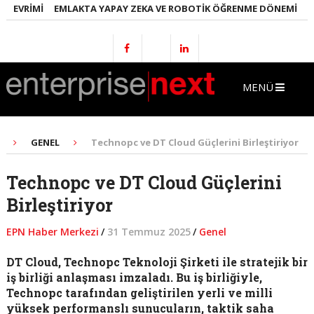
EVRIMI
EMLAKTA YAPAY ZEKA VE ROBOTIK ÖĞRENME DÖNEMI
ENER
MENÜ
GENEL
Technopc ve DT Cloud Güçlerini Birleştiriyor
Technopc ve DT Cloud Güçlerini
Birleştiriyor
EPN Haber Merkezi
/
31 Temmuz 2025
/
Genel
DT Cloud, Technopc Teknoloji Şirketi ile stratejik bir
iş birliği anlaşması imzaladı. Bu iş birliğiyle,
Technopc tarafından geliştirilen yerli ve milli
yüksek performanslı sunucuların, taktik saha