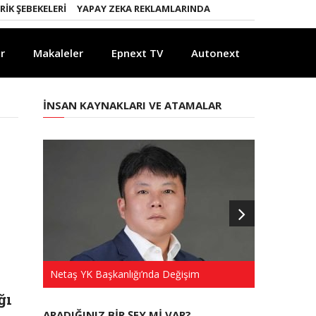
ŞEBEKELERI
YAPAY ZEKA REKLAMLARINDA KURALLAR DEĞIŞIYOR
YA
r
Makaleler
Epnext TV
Autonext
İNSAN KAYNAKLARI VE ATAMALAR
Netaş YK Başkanlığı’nda Değişim
Türkkep’te 
ğı
ARADIĞINIZ BIR ŞEY MI VAR?