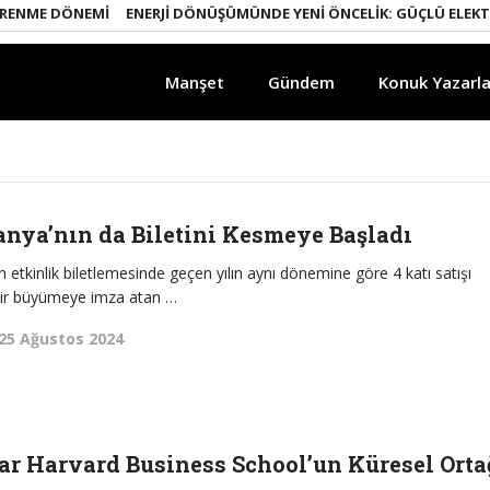
NME DÖNEMI
ENERJI DÖNÜŞÜMÜNDE YENI ÖNCELIK: GÜÇLÜ ELEKTRIK 
Manşet
Gündem
Konuk Yazarla
anya’nın da Biletini Kesmeye Başladı
an etkinlik biletlemesinde geçen yılın aynı dönemine göre 4 katı satışı
 bir büyümeye imza atan …
25 Ağustos 2024
rar Harvard Business School’un Küresel Orta