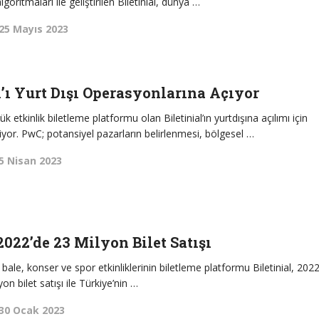
goritmaları ile geliştirilen Biletinial, dünya …
25 Mayıs 2023
l’ı Yurt Dışı Operasyonlarına Açıyor
 etkinlik biletleme platformu olan Biletinial’ın yurtdışına açılımı için
iyor. PwC; potansiyel pazarların belirlenmesi, bölgesel …
5 Nisan 2023
2022’de 23 Milyon Bilet Satışı
bale, konser ve spor etkinliklerinin biletleme platformu Biletinial, 202
n bilet satışı ile Türkiye’nin …
30 Ocak 2023