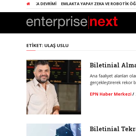
INDE YAPAY ZEKA DEVRIMI
EMLAKTA YAPAY ZEKA VE ROBOTIK ÖĞRE
ETIKET:
ULAŞ USLU
Biletinial Alm
Ana faaliyet alanları ol
gerçekleştirerek rekor
EPN Haber Merkezi
/
Biletinial Tek