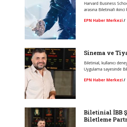
Harvard Business School
arasına Biletinial’ı ikin
EPN Haber Merkezi
/
Sinema ve Tiy
Biletinial, kullanıcı de
Uygulama sayesinde Bilet
EPN Haber Merkezi
/
Biletinial İBB 
Biletleme Part