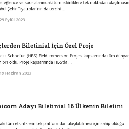
le eğlence ve spor alanındaki tüm etkinliklere tek noktadan ulaşılmasın
nbul Şehir Tiyatroları’nın da tercihi …
29 Eylül 2023
lerden Biletinial İçin Özel Proje
siness School’un (HBS) Field Immersion Projesi kapsamında tüm dünya
an biri oldu. Proje kapsamında HBS’da …
19 Haziran 2023
icorn Adayı Biletinial 16 Ülkenin Biletini
ki tüm etkinliklerin tek platformdan ulaşılabilmesi için sahip olduğu