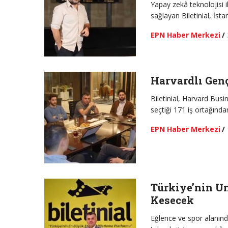
Yapay zekâ teknolojisi i
sağlayan Biletinial, İsta
EPN Haber Merkezi
/
Harvardlı Genç
Biletinial, Harvard Bu
seçtiği 171 iş ortağınd
EPN Haber Merkezi
/
Türkiye’nin Un
Kesecek
Eğlence ve spor alanında