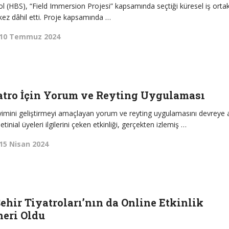
 (HBS), “Field Immersion Projesi” kapsamında seçtiği küresel iş ortak
ci kez dâhil etti. Proje kapsamında …
10 Temmuz 2024
atro İçin Yorum ve Reyting Uygulaması
neyimini geliştirmeyi amaçlayan yorum ve reyting uygulamasını devreye a
inial üyeleri ilgilerini çeken etkinliği, gerçekten izlemiş …
15 Nisan 2024
Şehir Tiyatroları’nın da Online Etkinlik
neri Oldu