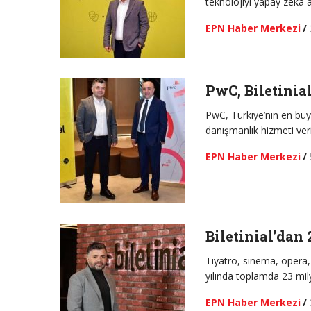
teknolojiyi yapay zekâ al
EPN Haber Merkezi
/
PwC, Biletinia
PwC, Türkiye’nin en büyük
danışmanlık hizmeti ver
EPN Haber Merkezi
/
Biletinial’dan 
Tiyatro, sinema, opera, 
yılında toplamda 23 milyo
EPN Haber Merkezi
/