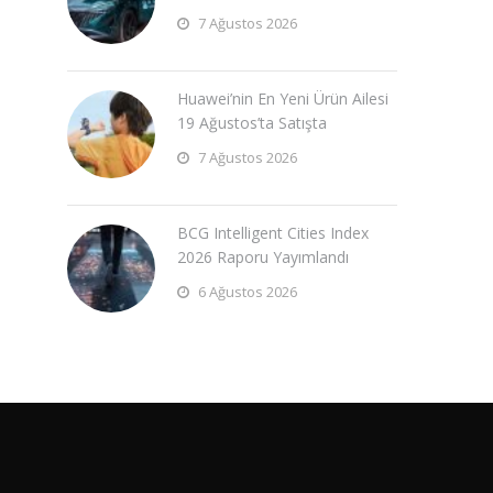
7 Ağustos 2026
Huawei’nin En Yeni Ürün Ailesi
19 Ağustos’ta Satışta
7 Ağustos 2026
BCG Intelligent Cities Index
2026 Raporu Yayımlandı
6 Ağustos 2026