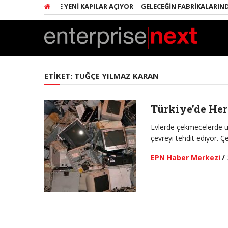
Ç GIRIŞIMCILERE YENI KAPILAR AÇIYOR
GELECEĞIN FABRIKALARINDA 
ETIKET:
TUĞÇE YILMAZ KARAN
Türkiye’de Her
Evlerde çekmecelerde unu
çevreyi tehdit ediyor. 
EPN Haber Merkezi
/