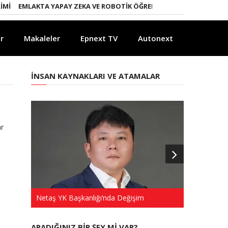
I
EMLAKTA YAPAY ZEKA VE ROBOTIK ÖĞRENME DÖNEMI
ENERJI D
r
Makaleler
Epnext TV
Autonext
İNSAN KAYNAKLARI VE ATAMALAR
ar
Netaş YK Başkanlığı’nda Değişim
Türkkep’te 
ARADIĞINIZ BIR ŞEY MI VAR?