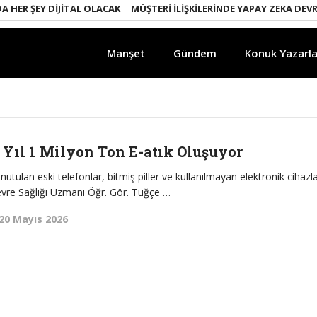
HER ŞEY DIJITAL OLACAK
MÜŞTERI İLIŞKILERINDE YAPAY ZEKA DEVRIM
Manşet
Gündem
Konuk Yazarla
 Yıl 1 Milyon Ton E-atık Oluşuyor
tulan eski telefonlar, bitmiş piller ve kullanılmayan elektronik cihazl
Çevre Sağlığı Uzmanı Öğr. Gör. Tuğçe …
20 Mayıs 2026