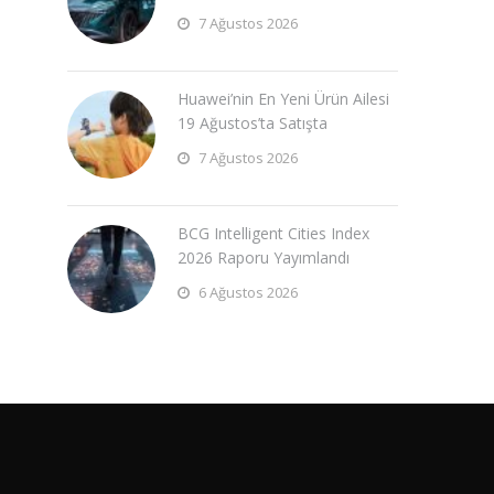
7 Ağustos 2026
Huawei’nin En Yeni Ürün Ailesi
19 Ağustos’ta Satışta
7 Ağustos 2026
BCG Intelligent Cities Index
2026 Raporu Yayımlandı
6 Ağustos 2026