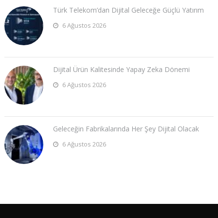
Türk Telekom’dan Dijital Geleceğe Güçlü Yatırım
6 Ağustos 2026
Dijital Ürün Kalitesinde Yapay Zeka Dönemi
6 Ağustos 2026
Geleceğin Fabrikalarında Her Şey Dijital Olacak
6 Ağustos 2026