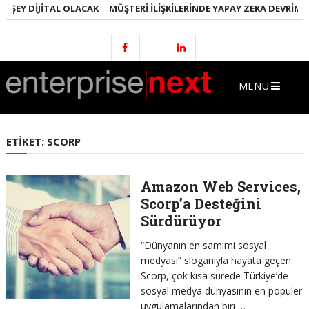
 ŞEY DIJITAL OLACAK
MÜŞTERI İLIŞKILERINDE YAPAY ZEKA DEVRIMI
MENÜ
ETIKET:
SCORP
Amazon Web Services,
Scorp’a Desteğini
Sürdürüyor
“Dünyanın en samimi sosyal
medyası” sloganıyla hayata geçen
Scorp, çok kısa sürede Türkiye’de
sosyal medya dünyasının en popüler
uygulamalarından biri …