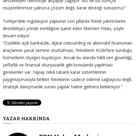
destekleyen teknolojik altyapıyı sağlıyor. Biz de bu süreçte
müşterilerimize yalnızca çözüm değil, karar desteği sunuyoruz.”
Türkiye’deki regülasyon yapısının son yıllarda fintek yatırımlarını
destekleyici yönde evrildiğine işaret eden Ekemen Fidan, şöyle
devam ediyor:
“Özellikle açık bankacılık, dijital onboarding ve alternatif finansman
araçlarının yasal zemine oturtulması, finteklerin KOBİ’lere sunduğu
hizmetlerin ölçeğini büyütüyor. Ancak bu alanda hâlâ veri güvenliği,
şeffaflık ve finansal okuryazarlık gibi konularda yapılması
gerekenler var. Yapay zekâ tabanlı karar sistemlerinin
yaygınlaşmasıyla birlikte finteklerin sadece ödeme sağlayıcısı değil,
stratejik danışmanlık sunan yapılar haline gelmesi bekleniyor.”
YAZAR HAKKINDA