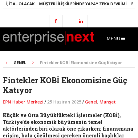
JITAL OLACAK
MÜŞTERI İLIŞKILERINDE YAPAY ZEKA DEVRIMI
EMLAKT
MENÜ
GENEL
Fintekler KOBİ Ekonomisine Güç Katıyor
Fintekler KOBİ Ekonomisine Güç
Katıyor
EPN Haber Merkezi
/
25 Haziran 2025
/
Genel
,
Manşet
Küçük ve Orta Büyüklükteki İşletmeler (KOBİ),
Türkiye’de ekonomik büyümenin temel
aktörlerinden biri olarak öne çıkarken; finansmana
erişim, hala çözülmesi gereken önemli başlıklar