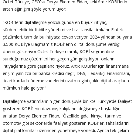
Octet Türkiye, CEO’su Derya Ekemen Fidan, sektörde KOBİ’lerin
artan ağırlığını şöyle yorumluyor:
“KOBİ’lerin dijitalleşme yolculuğunda en büyük ihtiyaç,
sürdürülebilir bir likidite yönetimi ve hızlı tahsilat imkânı. Fintek
çözümleri, tam da bu ihtiyaca cevap veriyor. 2024 yılından bu yana
3.500 KOBİ’ye ulaşmamız KOBİ’lerin dijital dönüşüme verdiği
önemi gösteriyor.Octet Türkiye olarak, KOBİ segmentine
sunduğumuz çözümleri her geçen gün geliştiriyor, onların
ihtiyaçlarına göre çeşitlendiriyoruz. Artık KOBİ’ler için finansmana
erişim yalnızca bir banka kredisi değil; DBS, Tedarikçi Finansmanı,
ticari kartlarla ödeme vadelerini uzatma gibi çoklu dijital araçlarla
mümkün hale geliyor.”
Dijitalleşme yatırımlarının geri dönüşüyle birlikte Türkiye’de faaliyet
gösteren KOBİ’lerin davranış kalıplarını değişmeye başladığını
anlatan Derya Ekemen Fidan, “Özellikle gıda, kimya, tarım ve
otomotiv gibi sektörlerde faaliyet gösteren KOBİ’ler, tahsilatlarını
dijital platformlar üzerinden yönetmeye yöneldi. Ayrıca tek çekim