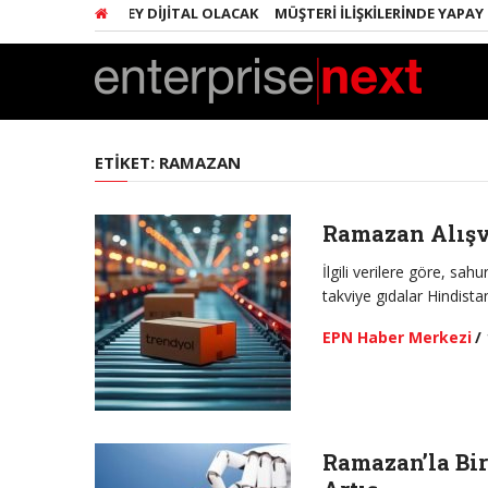
ARINDA HER ŞEY DIJITAL OLACAK
MÜŞTERI İLIŞKILERINDE YAPAY ZEKA
ETIKET:
RAMAZAN
Ramazan Alışve
İlgili verilere göre, sah
takviye gıdalar Hindista
EPN Haber Merkezi
/
Ramazan’la Bir