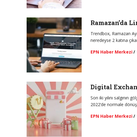
Ramazan’da Lim
Trendbox, Ramazan Ayı al
neredeyse 2 katına çıkar
EPN Haber Merkezi
/
Digital Exchan
Son iki yılını salgının
2022’de normale dönüşü
EPN Haber Merkezi
/