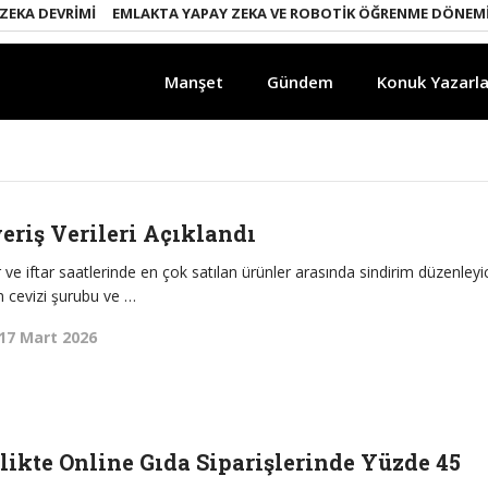
 DEVRIMI
EMLAKTA YAPAY ZEKA VE ROBOTIK ÖĞRENME DÖNEMI
EN
Manşet
Gündem
Konuk Yazarla
riş Verileri Açıklandı
ur ve iftar saatlerinde en çok satılan ürünler arasında sindirim düzenleyi
n cevizi şurubu ve …
17 Mart 2026
likte Online Gıda Siparişlerinde Yüzde 45