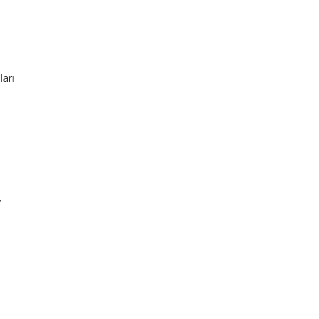
ları
r