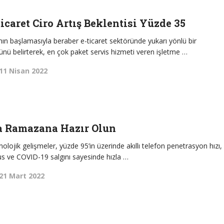
caret Ciro Artış Beklentisi Yüzde 35
n başlamasıyla beraber e-ticaret sektöründe yukarı yönlü bir
ü belirterek, en çok paket servis hizmeti veren işletme …
11 Nisan 2022
 Ramazana Hazır Olun
knolojik gelişmeler, yüzde 95’in üzerinde akıllı telefon penetrasyon hızı,
fus ve COVID-19 salgını sayesinde hızla …
21 Mart 2022