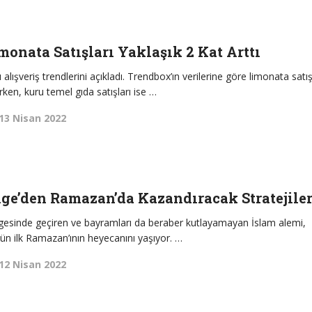
onata Satışları Yaklaşık 2 Kat Arttı
ışveriş trendlerini açıkladı. Trendbox’ın verilerine göre limonata satış
ken, kuru temel gıda satışları ise …
13 Nisan 2022
ge’den Ramazan’da Kazandıracak Stratejile
 gölgesinde geçiren ve bayramları da beraber kutlayamayan İslam alemi,
n ilk Ramazan’ının heyecanını yaşıyor. …
12 Nisan 2022