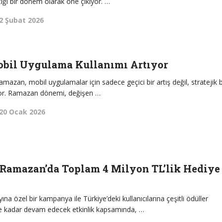
tığı bir dönem olarak öne çıkıyor. …
2 Şubat 2026
bil Uygulama Kullanımı Artıyor
amazan, mobil uygulamalar için sadece geçici bir artış değil, stratejik b
r. Ramazan dönemi, değişen …
20 Ocak 2026
 Ramazan’da Toplam 4 Milyon TL’lik Hediye
a özel bir kampanya ile Türkiye’deki kullanıcılarına çeşitli ödüller
e kadar devam edecek etkinlik kapsamında, …