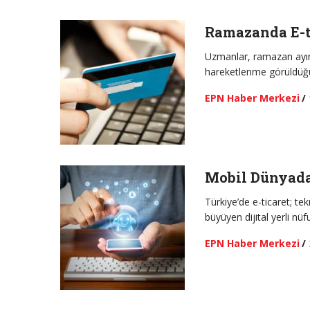
Ramazanda E-ti
Uzmanlar, ramazan ayını
hareketlenme görüldüğün
EPN Haber Merkezi
/
Mobil Dünyada
Türkiye’de e-ticaret; te
büyüyen dijital yerli nü
EPN Haber Merkezi
/