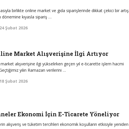
yla birlikte online market ve gıda siparişlerinde dikkat çekici bir artış
nı dönemine kıyasla sipariş …
24 Şubat 2026
ine Market Alışverişine İlgi Artıyor
arket alışverişine ilgi yükselirken geçen yıl e-ticarette işlem hacmi
 Geçtiğimiz yılın Ramazan verilerini …
18 Şubat 2026
neler Ekonomi İçin E-Ticarete Yöneliyor
n alışveriş ve tüketim tercihleri ekonomik koşulların etkisiyle yeniden