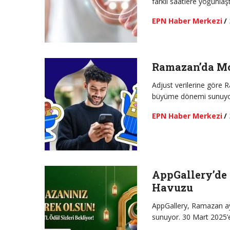
farklı saatlere yoğunlaş
EPN Haber Merkezi
/
Ramazan’da Mo
Adjust verilerine göre R
büyüme dönemi sunuyo
EPN Haber Merkezi
/
AppGallery’de
Havuzu
AppGallery, Ramazan ayın
sunuyor. 30 Mart 2025’