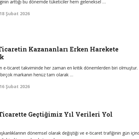
 ilginin arttığı bu dönemde tüketiciler hem geleneksel …
18 Şubat 2026
Ticaretin Kazananları Erken Harekete
ak
n e-ticaret takviminde her zaman en kritik dönemlerden biri olmuştur.
 birçok markanın henüz tam olarak …
16 Şubat 2026
icarette Geçtiğimiz Yıl Verileri Yol
ışkanlıklarının dönemsel olarak değiştiği ve e-ticaret trafiğinin gün için