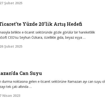
27 Şubat 2025
icaret’te Yüzde 20’lik Artış Hedefi
ıyla birlikte e-ticaret sektöründe gözle görülür bir hareketlilik
eaSoft CEO’su Seyhun Özkara, özellikle gıda, beyaz eşya …
26 Şubat 2025
mazan’da Can Suyu
rı durma noktasına gelen e-ticaret sektörüne Ramazan ayı can suyu ol
zayı tek çatı altında …
7 Nisan 2023