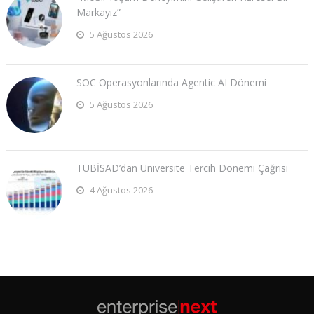
Markayız”
5 Ağustos 2026
SOC Operasyonlarında Agentic AI Dönemi
5 Ağustos 2026
TÜBİSAD’dan Üniversite Tercih Dönemi Çağrısı
4 Ağustos 2026