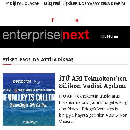
EY DIJITAL OLACAK
MÜŞTERI İLIŞKILERINDE YAPAY ZEKA DEVRIMI
E
MENÜ
ETIKET:
PROF. DR. ATTILA DIKBAŞ
İTÜ ARI Teknokent’ten
Silikon Vadisi Açılımı
İTÜ ARI Teknokent’in uluslararası
hızlandırma programı Innogate; Plug
and Play ve BridgeX Ventures iş
birliğiyle hayata geçirilen ABD Silikon
Vadisi …