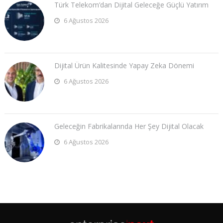
Türk Telekom’dan Dijital Geleceğe Güçlü Yatırım
6 Ağustos 2026
Dijital Ürün Kalitesinde Yapay Zeka Dönemi
6 Ağustos 2026
Geleceğin Fabrikalarında Her Şey Dijital Olacak
6 Ağustos 2026