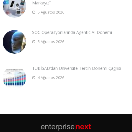
Markayız”
5 Ağustos 2026
SOC Operasyonlarında Agentic AI Dönemi
5 Ağustos 2026
TÜBİSAD’dan Üniversite Tercih Dönemi Çağrısı
4 Ağustos 2026