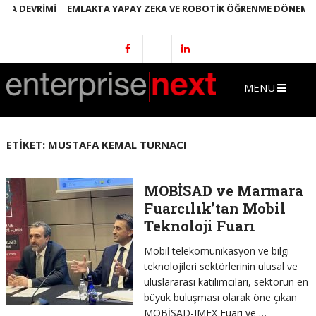
A DEVRIMI
EMLAKTA YAPAY ZEKA VE ROBOTIK ÖĞRENME DÖNEMI
E
MENÜ
ETIKET:
MUSTAFA KEMAL TURNACI
MOBİSAD ve Marmara
Fuarcılık’tan Mobil
Teknoloji Fuarı
Mobil telekomünikasyon ve bilgi
teknolojileri sektörlerinin ulusal ve
uluslararası katılımcıları, sektörün en
büyük buluşması olarak öne çıkan
MOBİSAD-IMEX Fuarı ve …