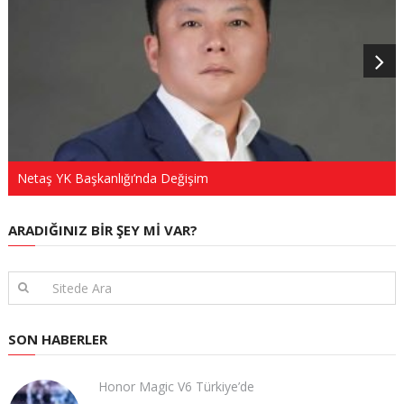
Netaş YK Başkanlığı’nda Değişim
ARADIĞINIZ BIR ŞEY MI VAR?
SON HABERLER
Honor Magic V6 Türkiye’de