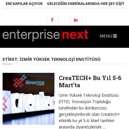
YENI KAPILAR AÇIYOR
GELECEĞIN FABRIKALARINDA HER ŞEY DIJITAL 
MENÜ
ETIKET:
İZMIR YÜKSEK TEKNOLOJI ENSTITÜSÜ
CreaTECH+ Bu Yıl 5-6
Mart’ta
İzmir Yüksek Teknoloji Enstitüsü
(İYTE) İnovasyon Topluluğu
tarafından bu dördüncüsü
gerçekleştirilecek olan Createch+
etkinlik bu yıl 5-6 Mart tarihleri
arasında ziyaretçileriyle …