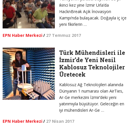
ikinci kez yine İzmir Urla’da
HacknBreak Açık İnovasyon
Kampı’nda bulaşacak. Doğayla iç içe
yeni fikirlerin …
EPN Haber Merkezi
/
27 Temmuz 2017
Türk Mühendisleri ile
İzmir’de Yeni Nesil
Kablosuz Teknolojiler
Üretecek
Kablosuz Ağ Teknolojileri alanında
Dünyanın 1 numarası olan AirTies,
Ar-Ge merkezini İzmir’deki yeni
yatırımıyla büyütüyor. Geleceğin en
iyi mühendisleri Ar-Ge …
EPN Haber Merkezi
/
27 Nisan 2017