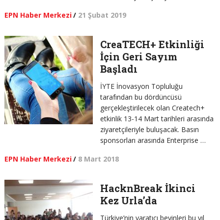
EPN Haber Merkezi
/
21 Şubat 2019
CreaTECH+ Etkinliği
İçin Geri Sayım
Başladı
İYTE İnovasyon Topluluğu
tarafından bu dördüncüsü
gerçekleştirilecek olan Createch+
etkinlik 13-14 Mart tarihleri arasında
ziyaretçileriyle buluşacak. Basın
sponsorları arasında Enterprise …
EPN Haber Merkezi
/
8 Mart 2018
HacknBreak İkinci
Kez Urla’da
Türkiye’nin yaratıcı beyinleri bu yıl