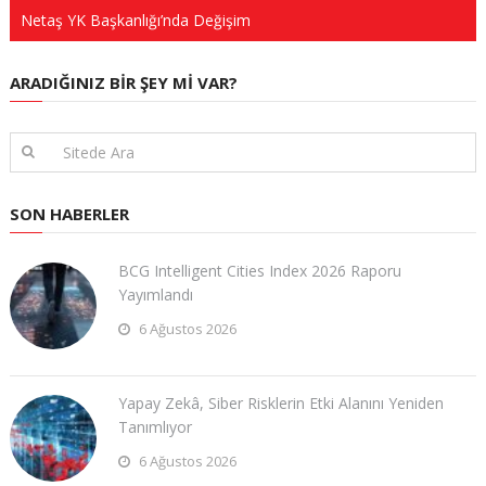
Netaş YK Başkanlığı’nda Değişim
ARADIĞINIZ BIR ŞEY MI VAR?
SON HABERLER
BCG Intelligent Cities Index 2026 Raporu
Yayımlandı
6 Ağustos 2026
Yapay Zekâ, Siber Risklerin Etki Alanını Yeniden
Tanımlıyor
6 Ağustos 2026