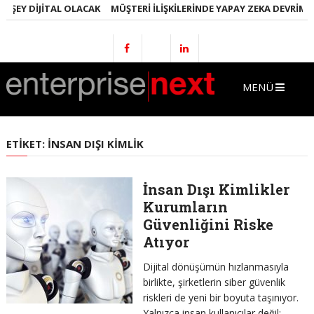
 ŞEY DIJITAL OLACAK
MÜŞTERI İLIŞKILERINDE YAPAY ZEKA DEVRIMI
MENÜ
ETIKET:
İNSAN DIŞI KIMLIK
İnsan Dışı Kimlikler
Kurumların
Güvenliğini Riske
Atıyor
Dijital dönüşümün hızlanmasıyla
birlikte, şirketlerin siber güvenlik
riskleri de yeni bir boyuta taşınıyor.
Yalnızca insan kullanıcılar değil;