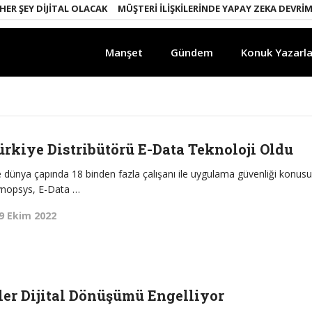
Y DIJITAL OLACAK
MÜŞTERI İLIŞKILERINDE YAPAY ZEKA DEVRIMI
EM
Manşet
Gündem
Konuk Yazarla
rkiye Distribütörü E-Data Teknoloji Oldu
ve dünya çapında 18 binden fazla çalışanı ile uygulama güvenliği konus
ynopsys, E-Data …
9 Ekim 2022
ler Dijital Dönüşümü Engelliyor