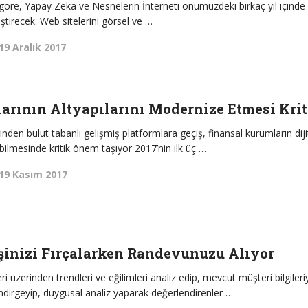
 göre, Yapay Zeka ve Nesnelerin İnterneti önümüzdeki birkaç yıl içinde
tirecek. Web sitelerini görsel ve …
19 Aralık 2017
arının Altyapılarını Modernize Etmesi Krit
inden bulut tabanlı gelişmiş platformlara geçiş, finansal kurumların diji
lmesinde kritik önem taşıyor 2017’nin ilk üç …
19 Kasım 2017
şinizi Fırçalarken Randevunuzu Alıyor
ri üzerinden trendleri ve eğilimleri analiz edip, mevcut müşteri bilgileri
ndirgeyip, duygusal analiz yaparak değerlendirenler …