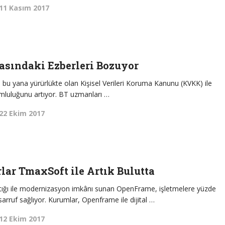
11 Kasım 2017
asındaki Ezberleri Bozuyor
 bu yana yürürlükte olan Kişisel Verileri Koruma Kanunu (KVKK) ile
umluluğunu artıyor. BT uzmanları …
22 Ekim 2017
lar TmaxSoft ile Artık Bulutta
antığı ile modernizasyon imkânı sunan OpenFrame, işletmelere yüzde
arruf sağlıyor. Kurumlar, Openframe ile dijital …
12 Ekim 2017