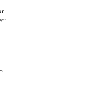
or
iyet
emi