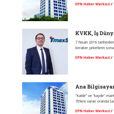
EPN Haber Merkezi
/
KVKK, İş Düny
7 Nisan 2016 tarihinden
beraber şirketlerin sor
EPN Haber Merkezi
/
Ana Bilgisayar
“Kaldır” ve “kaydır” m
70’lere varan oranda tas
EPN Haber Merkezi
/