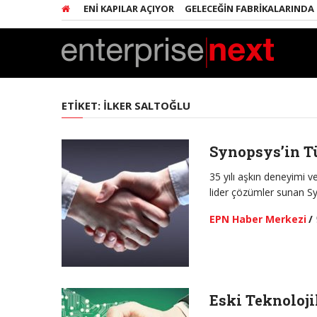
IŞIMCILERE YENI KAPILAR AÇIYOR
GELECEĞIN FABRIKALARINDA HER ŞE
ETIKET:
İLKER SALTOĞLU
Synopsys’in Tü
35 yılı aşkın deneyimi 
lider çözümler sunan S
EPN Haber Merkezi
/
Eski Teknoloji