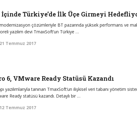
 İçinde Türkiye’de İlk Üçe Girmeyi Hedefliy
 ve modernizasyon çözümleriyle BT pazarında yüksek performans ve mal
oreli yazılım devi TmaxSoft’un Türkiye …
21 Temmuz 2017
ro 6, VMware Ready Statüsü Kazandı
tyapı yazılımlarıyla tanınan TmaxSoft’un ilişkisel veri tabanı yönetim sist
re Ready statüsü kazandı. Detaylı bir …
12 Temmuz 2017