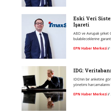
Eski Veri Sist
İşareti
ABD ve Avrupalı şirket CI
bulabileceklerine garant
EPN Haber Merkezi
/
IDG: Veritaban
IDG’nin bir anketine gör
yönetimi harcamalarını 
EPN Haber Merkezi
/