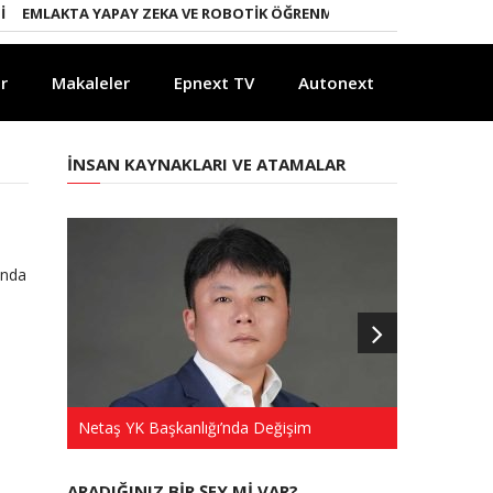
LAKTA YAPAY ZEKA VE ROBOTIK ÖĞRENME DÖNEMI
ENERJI DÖNÜŞÜM
r
Makaleler
Epnext TV
Autonext
İNSAN KAYNAKLARI VE ATAMALAR
unda
Netaş YK Başkanlığı’nda Değişim
Türkkep’te 
ARADIĞINIZ BIR ŞEY MI VAR?