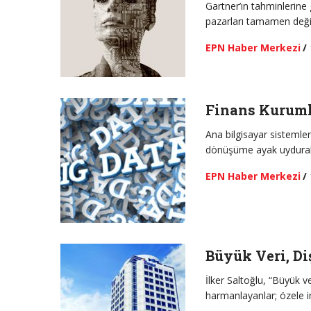
Gartner’ın tahminlerine
pazarları tamamen değiş
EPN Haber Merkezi
/
Finans Kuruml
Ana bilgisayar sistemler
dönüşüme ayak uydurabi
EPN Haber Merkezi
/
Büyük Veri, Di
İlker Saltoğlu, “Büyük ve
harmanlayanlar; özele i