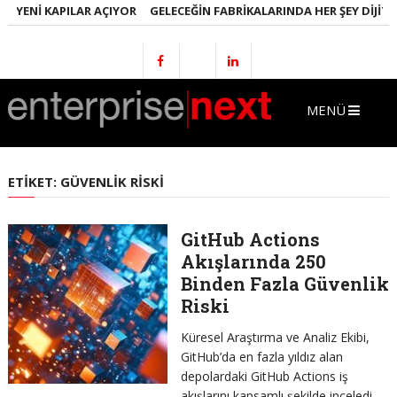
E YENI KAPILAR AÇIYOR
GELECEĞIN FABRIKALARINDA HER ŞEY DIJITA
MENÜ
ETIKET:
GÜVENLIK RISKI
GitHub Actions
Akışlarında 250
Binden Fazla Güvenlik
Riski
Küresel Araştırma ve Analiz Ekibi,
GitHub’da en fazla yıldız alan
depolardaki GitHub Actions iş
akışlarını kapsamlı şekilde inceledi.