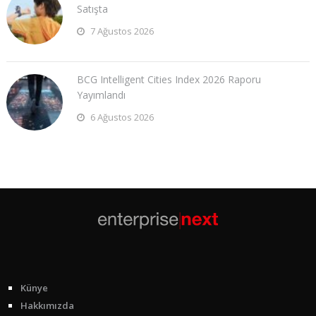
Satışta
7 Ağustos 2026
BCG Intelligent Cities Index 2026 Raporu
Yayımlandı
6 Ağustos 2026
Künye
Hakkımızda