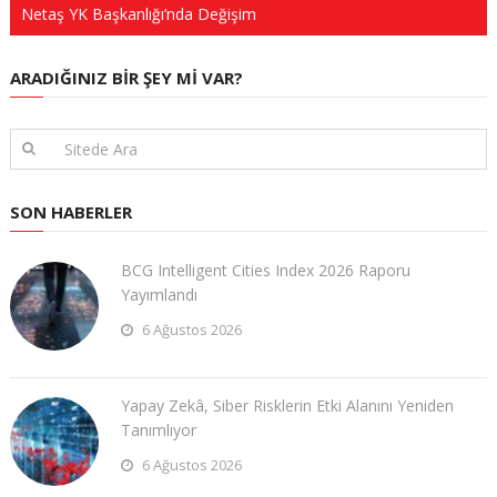
Netaş YK Başkanlığı’nda Değişim
ARADIĞINIZ BIR ŞEY MI VAR?
SON HABERLER
BCG Intelligent Cities Index 2026 Raporu
Yayımlandı
6 Ağustos 2026
Yapay Zekâ, Siber Risklerin Etki Alanını Yeniden
Tanımlıyor
6 Ağustos 2026