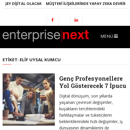
 ŞEY DIJITAL OLACAK
MÜŞTERI İLIŞKILERINDE YAPAY ZEKA DEVRIMI
MENÜ
ETIKET:
ELIF UYSAL KUMCU
Genç Profesyonellere
Yol Gösterecek 7 İpucu
Dijital dönüşüm, son yıllarda
yaşanan çevresel değişimler,
kuşakların tercihlerindeki
farklılaşmalar ve tüketicilerin
beklentilerindeki hızlı değişimler, iş
dünyasının dinamiklerini de