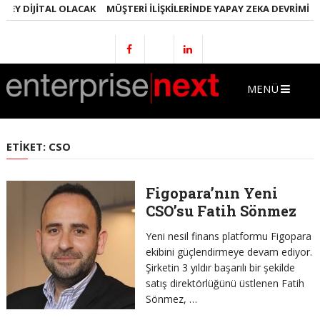
EY DIJITAL OLACAK
MÜŞTERI İLIŞKILERINDE YAPAY ZEKA DEVRIMI
E
MENÜ
ETIKET:
CSO
Figopara’nın Yeni
CSO’su Fatih Sönmez
Yeni nesil finans platformu Figopara
ekibini güçlendirmeye devam ediyor.
Şirketin 3 yıldır başarılı bir şekilde
satış direktörlüğünü üstlenen Fatih
Sönmez, …