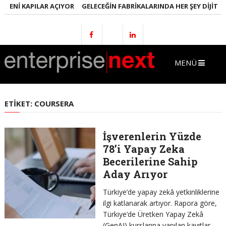
YENI KAPILAR AÇIYOR
GELECEĞIN FABRIKALARINDA HER ŞEY DIJITAL 
MENÜ
ETIKET:
COURSERA
İşverenlerin Yüzde
78’i Yapay Zeka
Becerilerine Sahip
Aday Arıyor
Türkiye’de yapay zekâ yetkinliklerine
ilgi katlanarak artıyor. Rapora göre,
Türkiye’de Üretken Yapay Zekâ
(GenAI) kurslarına yapılan kayıtlar