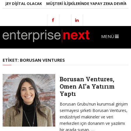
 ŞEY DIJITAL OLACAK
MÜŞTERI İLIŞKILERINDE YAPAY ZEKA DEVRIMI
MENÜ
ETIKET:
BORUSAN VENTURES
Borusan Ventures,
Omen AI’a Yatırım
Yaptı
Borusan Grubu’nun kurumsal girişim
sermayesi şirketi Borusan Ventures,
endüstriyel makineler ve veri
merkezleri için donanım ve yazılımı
bir arada sunan, …