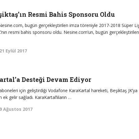
şiktaş’ın Resmi Bahis Sponsoru Oldu
i Nesine.com, bugün gerçekleştirilen imza töreniyle 2017-2018 Süper Li
nın resmi bahis sponsoru oldu. Nesine.com’un, bugün gerçekleştirile
21 Eylül 2017
artal’a Desteği Devam Ediyor
boneleri için geliştirdiği Vodafone KaraKartal hareketi, Beşiktaş JK’ya
n ek gelir sağladı. KaraKartal’lıların …
9 Ağustos 2017