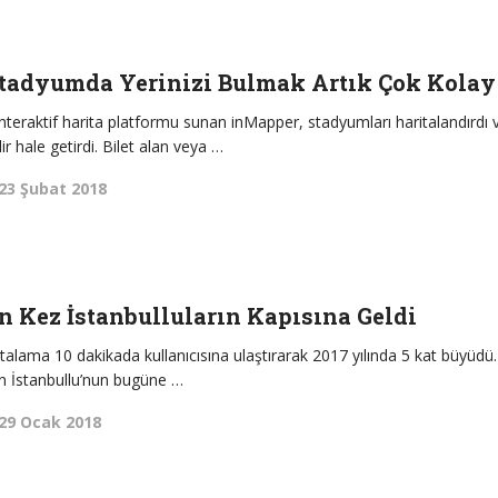
Stadyumda Yerinizi Bulmak Artık Çok Kolay
interaktif harita platformu sunan inMapper, stadyumları haritalandırdı 
ilir hale getirdi. Bilet alan veya …
23 Şubat 2018
n Kez İstanbulluların Kapısına Geldi
ortalama 10 dakikada kullanıcısına ulaştırarak 2017 yılında 5 kat büyüdü.
n İstanbullu’nun bugüne …
29 Ocak 2018