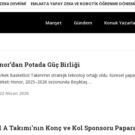
DEVRIMI
EMLAKTA YAPAY ZEKA VE ROBOTIK ÖĞRENME DÖNEMI
ENE
Manşet
Gündem
Konuk Yazarla
nor’dan Potada Güç Birliği
kek Basketbol Takımı’nın stratejik teknoloji ortağı oldu. Küresel yapa
şirketi Honor, 2025–2026 sezonunda Beşiktaş …
22 Nisan 2026
l A Takımı’nın Konç ve Kol Sponsoru Papar