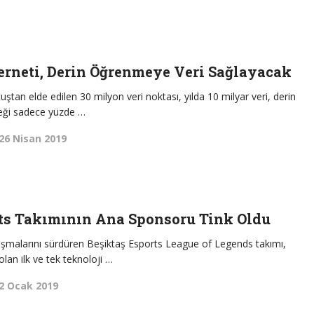
erneti, Derin Öğrenmeye Veri Sağlayacak
uştan elde edilen 30 milyon veri noktası, yılda 10 milyar veri, derin
eği sadece yüzde …
26 Nisan 2019
rts Takımının Ana Sponsoru Tink Oldu
alışmalarını sürdüren Beşiktaş Esports League of Legends takımı,
olan ilk ve tek teknoloji …
2 Ocak 2019