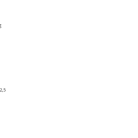
g
n
 2,5