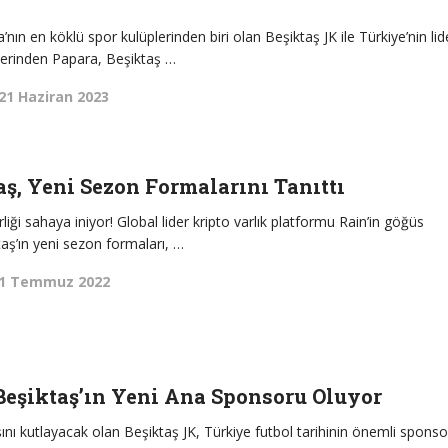
pa’nın en köklü spor kulüplerinden biri olan Beşiktaş JK ile Türkiye’nin lid
tlerinden Papara, Beşiktaş …
21 Haziran 2023
aş, Yeni Sezon Formalarını Tanıttı
irliği sahaya iniyor! Global lider kripto varlık platformu Rain’in göğüs
ş’ın yeni sezon formaları, …
1 Temmuz 2022
Beşiktaş’ın Yeni Ana Sponsoru Oluyor
şını kutlayacak olan Beşiktaş JK, Türkiye futbol tarihinin önemli sponso