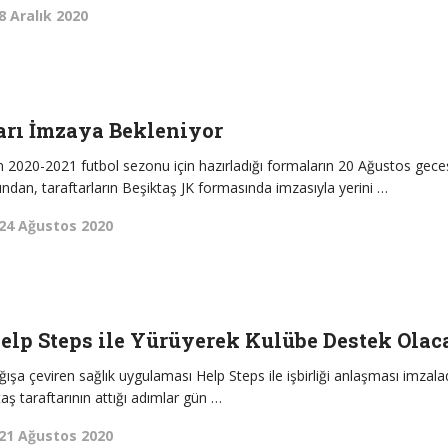
8 Aralık 2020
arı İmzaya Bekleniyor
ın 2020-2021 futbol sezonu için hazırladığı formaların 20 Ağustos gece
ından, taraftarların Beşiktaş JK formasında imzasıyla yerini …
24 Ağustos 2020
Help Steps ile Yürüyerek Kulübe Destek Olac
ğışa çeviren sağlık uygulaması Help Steps ile işbirliği anlaşması imzalad
ş taraftarının attığı adımlar gün …
21 Ağustos 2020