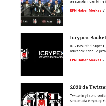
anlaşmalarından birine 
EPN Haber Merkezi
/
Icrypex Basket
ING Basketbol Süper Li
mücadele eden Beşiktaş
EPN Haber Merkezi
/
2020’de Twitte
Twitter’ın yıl sonu veri
Sıralamada Beşiktaş’ı 