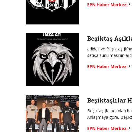
EPN Haber Merkezi
/
Beşiktaş Aşıkl
adidas ve Beşiktaş Jk’n
satışa sunulmasının ard
EPN Haber Merkezi
/
Beşiktaşlılar 
Beşiktaş JK, adımları ba
Anlaşmaya göre, Beşikta
EPN Haber Merkezi
/