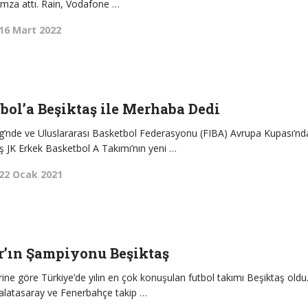
imza attı. Rain, Vodafone …
16 Mart 2022
bol’a Beşiktaş ile Merhaba Dedi
g’nde ve Uluslararası Basketbol Federasyonu (FIBA) Avrupa Kupası’nd
 JK Erkek Basketbol A Takımı’nın yeni …
22 Ocak 2021
r’ın Şampiyonu Beşiktaş
lerine göre Türkiye’de yılın en çok konuşulan futbol takımı Beşiktaş oldu
Galatasaray ve Fenerbahçe takip …