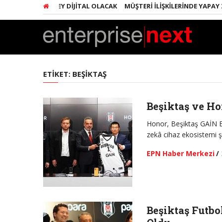
RINDA HER ŞEY DIJITAL OLACAK
MÜŞTERI İLIŞKILERINDE YAPAY ZEKA 
ETIKET:
BEŞIKTAŞ
Beşiktaş ve Ho
Honor, Beşiktaş GAİN Er
zekâ cihaz ekosistemi 
EPN Haber Merkezi
/
Beşiktaş Futbo