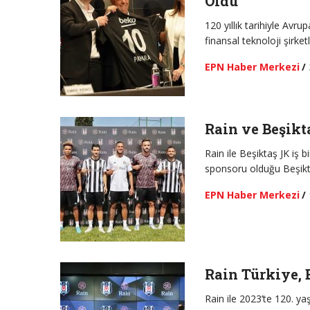
Oldu
120 yıllık tarihiyle Avru
finansal teknoloji şirke
EPN Haber Merkezi
/
Rain ve Beşikt
Rain ile Beşiktaş JK iş b
sponsoru olduğu Beşikta
EPN Haber Merkezi
/
Rain Türkiye, 
Rain ile 2023’te 120. ya