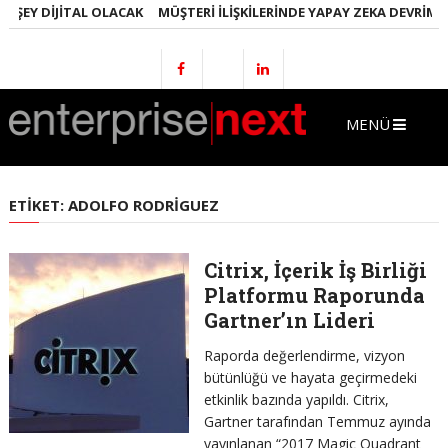
 ŞEY DIJITAL OLACAK
MÜŞTERI İLIŞKILERINDE YAPAY ZEKA DEVRIMI
MENÜ
ETIKET:
ADOLFO RODRIGUEZ
Citrix, İçerik İş Birliği
Platformu Raporunda
Gartner’ın Lideri
Raporda değerlendirme, vizyon
bütünlüğü ve hayata geçirmedeki
etkinlik bazında yapıldı. Citrix,
Gartner tarafından Temmuz ayında
yayınlanan “2017 Magic Quadrant