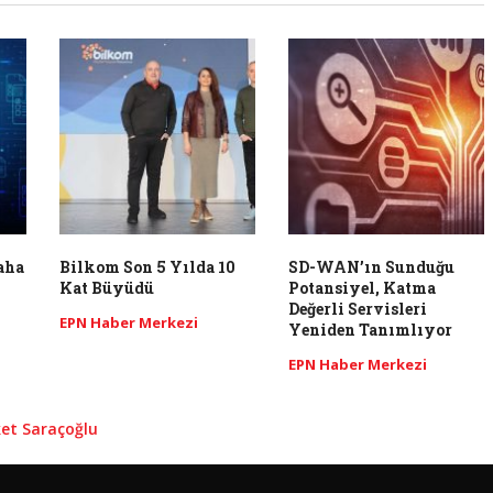
Daha
Bilkom Son 5 Yılda 10
SD-WAN’ın Sunduğu
Kat Büyüdü
Potansiyel, Katma
Değerli Servisleri
EPN Haber Merkezi
Yeniden Tanımlıyor
EPN Haber Merkezi
et Saraçoğlu