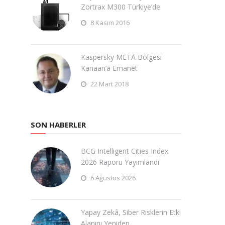
Zortrax M300 Türkiye’de
8 Kasım 2016
Kaspersky META Bölgesi
Kanaan’a Emanet
22 Mart 2018
SON HABERLER
BCG Intelligent Cities Index
2026 Raporu Yayımlandı
6 Ağustos 2026
Yapay Zekâ, Siber Risklerin Etki
Alanını Yeniden …