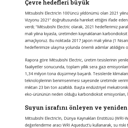
Çevre hedefleri büyük
Mitsubishi Electric’in 100’üncü yıldönümü olan 2021 yılı
Vizyonu 2021” doğrultusunda hareket ettiğini ifade eden Sa
verdi; “Mitsubishi Electric olarak, 2021 hedeflerimiz pa
mali yılına kıyasla, üretimden kaynaklanan karbondioksit
amaçlıyoruz. Bu noktada 2017 Japon mali yılına (1 Nisa
hedeflerimize ulaşma yolunda önemli adımlar atıldığını 
Rapora göre Mitsubishi Electric, üretim tesislerinin yeni
faaliyetler sonucunda, toplam yıllık sera gazı emisyonlar
1,34 milyon tona düşürmeyi başardı. Tesislerde klimaların
teknolojilerinin benimsenmesi sayesinde üretimde verim
miktarı 23 bin ton azaltıldı. Başta endüstriyel mekatronik 
eko-ürününün neden olduğu karbondioksit emisyonları, he
Suyun israfını önleyen ve yeniden 
Mitsubishi Electric’in, Dünya Kaynakları Enstitüsü (WRI-Wo
değerlendirme aracı WRI Aqueduct’u kullanarak, su riski t