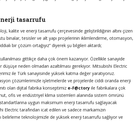
nerji tasarrufu
ji, kalite ve enerji tasarrufu çerçevesinde geliştirildiğinin altını çizen
u binalar, tesisler ve alt yapı projelerinin iklimlendirme, otomasyon,
dialı bir çözüm ortağıyız” diyerek şu bilgileri aktardı;
kullanılması gittikçe daha çok önem kazanıyor. Özellikle sanayide
bir düşüşe neden olmadan azaltılması gerekiyor. Mitsubishi Electric
erimiz ile Türk sanayisinde yüksek katma değer yaratıyoruz.
asyon çözümlerimizle işletmelerde ve projelerde ciddi oranda enerji
anıtı olan dijital fabrika konseptimiz
e-F@ctory
ile fabrikalara çok
onut, ofis ve endüstriyel klima sistemleri alanında sistem ömrünü
standartlarına uygun maksimum enerji tasarrufu sağlayacak
i Electric tarafından icat edilen ve sadece markamızın
 belirleme teknolojimizle de yüksek enerji tasarrufu sağlıyor ve