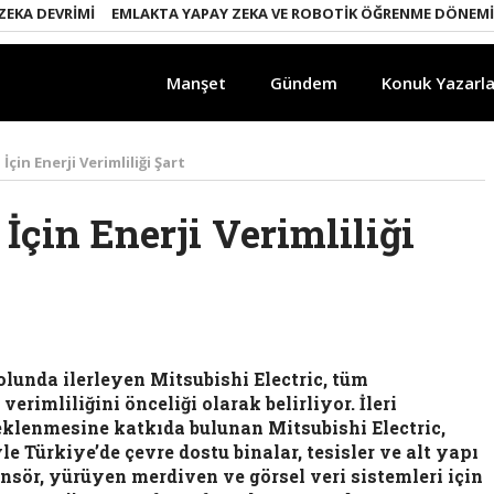
EVRIMI
EMLAKTA YAPAY ZEKA VE ROBOTIK ÖĞRENME DÖNEMI
ENER
Manşet
Gündem
Konuk Yazarla
çin Enerji Verimliliği Şart
İçin Enerji Verimliliği
olunda ilerleyen Mitsubishi Electric, tüm
verimliliğini önceliği olarak belirliyor. İleri
teklenmesine katkıda bulunan Mitsubishi Electric,
 Türkiye’de çevre dostu binalar, tesisler ve alt yapı
nsör, yürüyen merdiven ve görsel veri sistemleri için