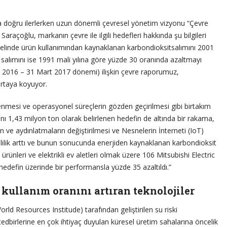
na doğru ilerlerken uzun dönemli çevresel yönetim vizyonu “Çevre
raçoğlu, markanın çevre ile ilgili hedefleri hakkında şu bilgileri
ralelinde ürün kullanımından kaynaklanan karbondioksitsalımını 2001
 salımını ise 1991 mali yılına göre yüzde 30 oranında azaltmayı
n 2016 – 31 Mart 2017 dönemi) ilişkin çevre raporumuz,
ortaya koyuyor.
lenmesi ve operasyonel süreçlerin gözden geçirilmesi gibi birtakım
ını 1,43 milyon ton olarak belirlenen hedefin de altında bir rakama,
 ve aydınlatmaların değiştirilmesi ve Nesnelerin İnterneti (IoT)
lilik arttı ve bunun sonucunda enerjiden kaynaklanan karbondioksit
ürünleri ve elektrikli ev aletleri olmak üzere 106 Mitsubishi Electric
defin üzerinde bir performansla yüzde 35 azaltıldı.”
kullanım oranını artıran teknolojiler
rld Resources Institude) tarafından geliştirilen su riski
edbirlerine en çok ihtiyaç duyulan küresel üretim sahalarına öncelik