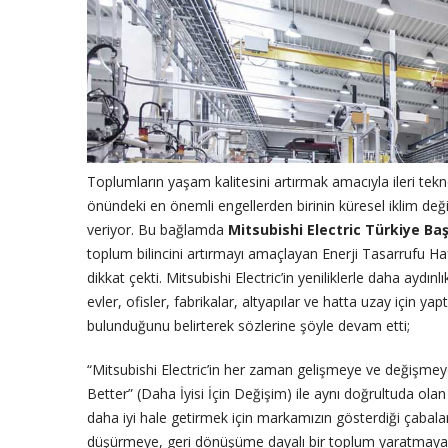
Toplumların yaşam kalitesini artırmak amacıyla ileri tekno
önündeki en önemli engellerden birinin küresel iklim değ
veriyor. Bu bağlamda
Mitsubishi Electric Türkiye Ba
toplum bilincini artırmayı amaçlayan Enerji Tasarrufu Ha
dikkat çekti. Mitsubishi Electric’in yeniliklerle daha aydı
evler, ofisler, fabrikalar, altyapılar ve hatta uzay için ya
bulunduğunu belirterek sözlerine şöyle devam etti;
“Mitsubishi Electric’in her zaman gelişmeye ve değişmeye
Better” (Daha İyisi İçin Değişim) ile aynı doğrultuda ola
daha iyi hale getirmek için markamızın gösterdiği çabalar
düşürmeye, geri dönüşüme dayalı bir toplum yaratmaya, 