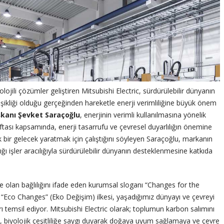
lojili çözümler geliştiren Mitsubishi Electric, sürdürülebilir dünyanın
işikliği olduğu gerçeğinden hareketle enerji verimliliğine büyük önem
şkanı Şevket Saraçoğlu
, enerjinin verimli kullanılmasına yönelik
ftası kapsamında, enerji tasarrufu ve çevresel duyarlılığın önemine
nlık bir gelecek yaratmak için çalıştığını söyleyen Saraçoğlu, markanın
ptığı işler aracılığıyla sürdürülebilir dünyanın desteklenmesine katkıda
 olan bağlılığını ifade eden kurumsal sloganı “Changes for the
n “Eco Changes” (Eko Değişim) ilkesi, yaşadığımız dünyayı ve çevreyi
ı temsil ediyor. Mitsubishi Electric olarak; toplumun karbon salımını
biyolojik çeşitliliğe saygı duyarak doğaya uyum sağlamaya ve çevre