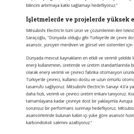
bilincini artırmaya katkı sağlamayı hedefliyoruz.”
İşletmelerde ve projelerde yüksek e
Mitsubishi Electric’in tüm ürün ve çözümlerinin ileri teknolo
Saraçoğlu, “Dünyada olduğu gibi Türkiye’de de çevre dost
asansör, yürüyen merdiven ve görsel veri sistemleri için id
Dünyada mevcut kaynakların en etkili ve verimli şekilde 
enerji kullanımının, üretimde ve üretim standartlarında 
olarak enerji verimli ve çevreci fabrika otomasyon ürünl
Türkiye’de çevreci, kullanıcı dostu ve uzun ömürlü otom
tasarrufu sağlıyoruz. Mitsubishi Electric’in Sanayi 4.0’a y
daha hızlı, verimli ve çevreci üretim imkanı tanıyoruz. K
tamamlayana kadar çevreye dost bir yaklaşımla Avrupa 
sorunsuz bir performans sunmayı hedefliyoruz. Mitsubish
asansörlerinde bulunan kabin içi yüke göre asansör hızını
karbondioksit salımını azaltıyoruz.”