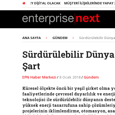
NDA HER ŞEY DIJITAL OLACAK
MÜŞTERI İLIŞKILERINDE YAPAY ZEKA D
ANA SAYFA
GÜNDEM
Sürdürülebilir Dünya İ
Sürdürülebilir Dünya 
Şart
EPN Haber Merkezi
/
8 Ocak 2018
/
Gündem
Küresel ölçekte öncü bir yeşil şirket olma y
faaliyetlerinde çevresel duyarlılık ve enerji 
teknolojisi ile sürdürülebilir dünyanın des
yüksek enerji tasarrufuna sahip çözümleriyle
projelerinin iklimlendirme, otomasyon, asa