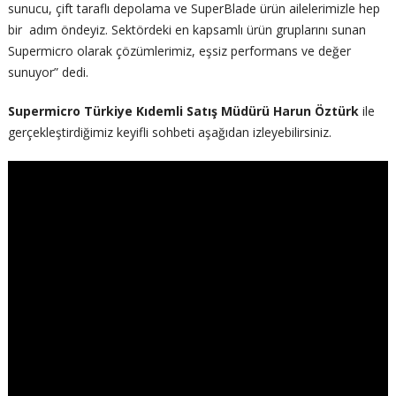
sunucu, çift taraflı depolama ve SuperBlade ürün ailelerimizle hep
bir adım öndeyiz. Sektördeki en kapsamlı ürün gruplarını sunan
Supermicro olarak çözümlerimiz, eşsiz performans ve değer
sunuyor” dedi.
Supermicro Türkiye Kıdemli Satış Müdürü Harun Öztürk
ile
gerçekleştirdiğimiz keyifli sohbeti aşağıdan izleyebilirsiniz.