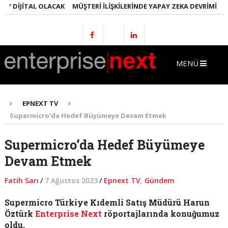
 DIJITAL OLACAK
MÜŞTERI İLIŞKILERINDE YAPAY ZEKA DEVRIMI
EML
MENÜ
EPNEXT TV
Supermicro’da Hedef Büyümeye Devam Etmek
Supermicro’da Hedef Büyümeye
Devam Etmek
Fatih Sarı
/
7 Ağustos 2023
/
Epnext TV
,
Gündem
Supermicro Türkiye Kıdemli Satış Müdürü Harun
Öztürk
Enterprise Next
röportajlarında konuğumuz
oldu.