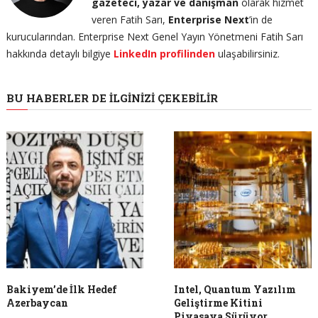
gazeteci, yazar ve danışman
olarak hizmet
veren Fatih Sarı,
Enterprise Next
’in de
kurucularından. Enterprise Next Genel Yayın Yönetmeni Fatih Sarı
hakkında detaylı bilgiye
LinkedIn profilinden
ulaşabilirsiniz.
BU HABERLER DE İLGINIZI ÇEKEBILIR
Bakiyem’de İlk Hedef
Intel, Quantum Yazılım
Azerbaycan
Geliştirme Kitini
Piyasaya Sürüyor