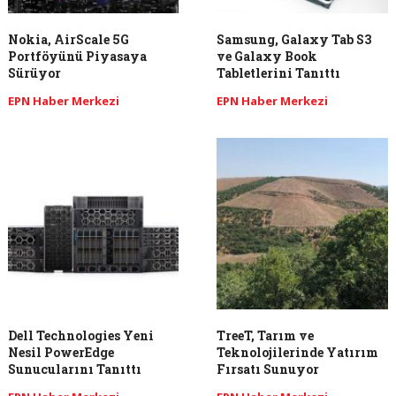
Nokia, AirScale 5G
Samsung, Galaxy Tab S3
Portföyünü Piyasaya
ve Galaxy Book
Sürüyor
Tabletlerini Tanıttı
EPN Haber Merkezi
EPN Haber Merkezi
Dell Technologies Yeni
TreeT, Tarım ve
Nesil PowerEdge
Teknolojilerinde Yatırım
Sunucularını Tanıttı
Fırsatı Sunuyor