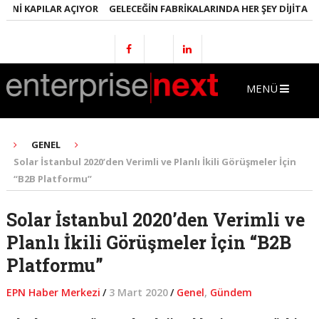
ENI KAPILAR AÇIYOR
GELECEĞIN FABRIKALARINDA HER ŞEY DIJITAL O
MENÜ
GENEL
Solar İstanbul 2020’den Verimli ve Planlı İkili Görüşmeler İçin
“B2B Platformu”
Solar İstanbul 2020’den Verimli ve
Planlı İkili Görüşmeler İçin “B2B
Platformu”
EPN Haber Merkezi
/
3 Mart 2020
/
Genel
,
Gündem