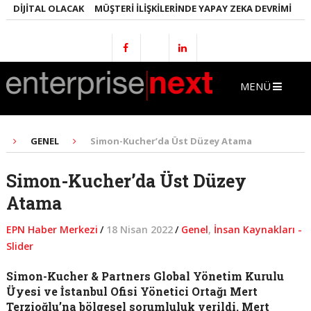
DIJITAL OLACAK
MÜŞTERI İLIŞKILERINDE YAPAY ZEKA DEVRIMI
EMLA
MENÜ
GENEL
Simon-Kucher’da Üst Düzey Atama
Simon-Kucher’da Üst Düzey
Atama
EPN Haber Merkezi
/
18 Nisan 2022
/
Genel
,
İnsan Kaynakları -
Slider
Simon-Kucher & Partners Global Yönetim Kurulu
Üyesi ve İstanbul Ofisi Yönetici Ortağı Mert
Terzioğlu’na bölgesel sorumluluk verildi. Mert