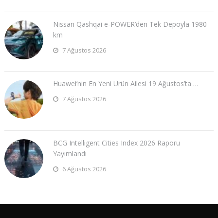
Nissan Qashqai e-POWER’den Tek Depoyla 1980
km
7 Ağustos 2026
Huawei’nin En Yeni Ürün Ailesi 19 Ağustos’ta …
7 Ağustos 2026
BCG Intelligent Cities Index 2026 Raporu
Yayımlandı
6 Ağustos 2026