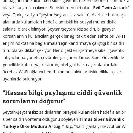
bu bağlantıları kullanırken siber güvenlik riskleri de önemli bir nokta
olarak karşımıza çıkıyor. Bu risklerden biri olan “
Evil Twin Attack
”
veya Türkçe adıyla “şeytan/şeytani ikiz saldırı”, özellikle halka açık
alanlarda kullanıcıları hedef alan riskli bir sosyal mühendislik
saldırısı olarak biliniyor. Şeytan/şeytani ikiz saldırı, bilgisayar
korsanlarının kullanıcıları gerçek bir ağı taklit eden sahte bir Wi-Fi
erişim noktasına bağlanmaları için kandırmaya çalıştığı bir saldırı
türü olarak dikkat çekiyor. Her ölçekten işletmeye siber güvenlik
ihtiyaçlarına yönelik çözümler geliştiren Timus Siber Güvenlik de
genellikle kafeterya, restoran, otel gibi halka açık alanlardaki
ücretsiz Wi-Fi ağlarını hedef alan bu saldırılar ilişkin dikkat çekici
uyarılarda bulunuyor.
“Hassas bilgi paylaşımı ciddi güvenlik
sorunlarını doğurur”
Şeytan/şeytani ikiz saldırılarının bireysel kullanıcıları hedef alan bir
siber saldırı yöntemi olduğunu söyleyen
Timus Siber Güvenlik
Türkiye Ülke Müdürü Artuğ Tikiç
, “Saldırganlar, mevcut bir Wi-