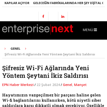
KAPILAR AÇIYOR
GELECEĞIN FABRIKALARINDA HER ŞEY DIJITAL OLACA
MENÜ
GENEL
Şifresiz Wi-Fi Ağlarında Yeni Yöntem Şeytani İkiz Saldırısı
Şifresiz Wi-Fi Ağlarında Yeni
Yöntem Şeytani İkiz Saldırısı
EPN Haber Merkezi
/
22 Şubat 2024
/
Genel
,
Manşet
Hayatımızın vazgeçilmez bir parçası haline gelen
Wi-fi bağlantılarını kullanırken, kötü niyetli siber
saldırılara karşı dikkatli olmak gerekiyor. Özellikle