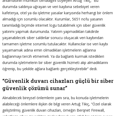
anlamasının mümkün olmadığını söyleyen Artuğ Tikiç; “Bu
durumda saldırıya uğrayan ve veri kaybına sebebiyet veren
kafeterya, otel ya da işletme yasalar karşısında herhangi bir önlem
almadığı için sorumlu olacaktır. Kurumlar, 5651 no’lu yasanın
tanımladığı biçimde internet logu tutabilmek için siber güvenlik
yatırımı yapmak durumunda. Yatırım yapmadıkları takdirde
yaşanabilecek siber saldırılar sonucu oluşacak veri kaybından
tamamen işletme sorumlu tutulacaktır. Kullanıcılar ise veri kaybı
yaşamamak adına emin olmadıkları işletmelerin ağlarına
bağlanmayı tercih etmemeli. Ya da bağlantı kurmak istedikleri
durumda işletmelerin bir siber güvenlik hizmeti alıp almadıklarını
öğrenip, bu şekilde ağlara bağlantı gerçekleştirebilir” dedi.
“Güvenlik duvarı cihazları güçlü bir siber
güvenlik çözümü sunar”
Alınabilecek bireysel önlemlerin yanı sıra, bu konuda işletmelerin
alabileceği önlemlere ilişkin de bilgi veren Artuğ Tikiç, “Özel olarak
geliştirilmiş güvenlik duvarı cihazları, örneğin Berqnet Firewall,