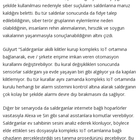
şekilde kullanılması nedeniyle siber suçluların saldırılarına maruz
kaldığını belirtti. Bu tür saldırılar sonucunda da fidye talep
edilebildiğinin, siber terör gruplarının eylemlerine neden
olabildiğinin, insanların rehin alınmalarının, hırsızlık ve soygun
vakalarının yaşanmasıyla sonuçlanabildiğinin altını çizdi.
Gülyurt “Saldırganlar akıllı kilitler kurup kompleks IoT ortamına
bağlanarak, eve / şirkete erişime imkan veren otomasyon
kurallarını değiştirebiliyor. Bu kural değişiklikleri sonucunda
sensorlar saldırganı ya evde yaşayan biri gibi algılıyor ya da kapıları
kilitlemiyor. Bu tür kurallar aynı zamanda kompleks IoT ortamında
kurulu herhangi bir alarm sistemini kontrol altına alarak saldırganın
çok kolay bir şekilde alarmı devre dışı bırakmasını da sağlıyor.
Diğer bir senaryoda da saldırganlar internete bağlı hoparlörler
vasıtasıyla Alexa ve Siri gibi sanal asistanlara komutlar verebiliyor.
Saldırganlar ev sahibinin sesini analiz ederek klonluyor, böylece
elde ettikleri ses dosyasıyla kompleks IoT ortamlarına bağlı
cihazların gerçekleştirdiği ses tanıma prosedürünü geçebiliyor. Bu