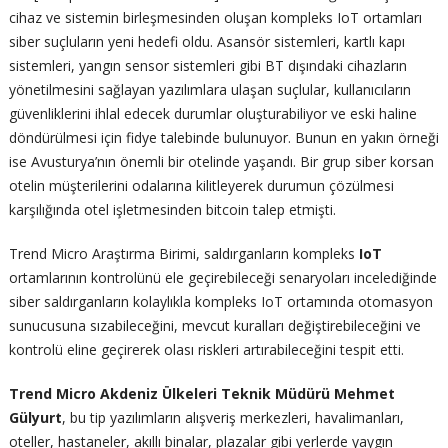
cihaz ve sistemin birleşmesinden oluşan kompleks IoT ortamları
siber suçluların yeni hedefi oldu. Asansör sistemleri, kartlı kapı
sistemleri, yangın sensor sistemleri gibi BT dışındaki cihazların
yönetilmesini sağlayan yazılımlara ulaşan suçlular, kullanıcıların
güvenliklerini ihlal edecek durumlar oluşturabiliyor ve eski haline
döndürülmesi için fidye talebinde bulunuyor. Bunun en yakın örneği
ise Avusturya’nın önemli bir otelinde yaşandı. Bir grup siber korsan
otelin müşterilerini odalarına kilitleyerek durumun çözülmesi
karşılığında otel işletmesinden bitcoin talep etmişti.
Trend Micro Araştırma Birimi, saldırganların kompleks
IoT
ortamlarının kontrolünü ele geçirebileceği senaryoları incelediğinde
siber saldırganların kolaylıkla kompleks IoT ortamında otomasyon
sunucusuna sızabileceğini, mevcut kuralları değiştirebileceğini ve
kontrolü eline geçirerek olası riskleri artırabileceğini tespit etti.
Trend Micro Akdeniz Ülkeleri Teknik Müdürü Mehmet
Gülyurt
, bu tip yazılımların alışveriş merkezleri, havalimanları,
oteller, hastaneler, akıllı binalar, plazalar gibi yerlerde yaygın