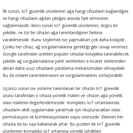
İlk sorun, IoT güvenlik ürünlerinin ağa hangi cihazların bağlandığını
ve hangi cihazların ağdan çıktığını anında fark etmesinin
sağlanmasıdır. İkinci sorun IoT güvenlik ürünlerinin, doğru bir
şekilde, ne tür bir cihazın ağa tanımlandığının farkına
varabilmesidir. Bunu söylemek ise yapmaktan çok daha kolaydır.
Çünkü her cihaz, ağ sorgulamalarına gerektiği gibi cevap veremez.
Google tarafından üretilen popüler cihazlar kolaylıkla tanınabilecek
şekilde ağ sorgulamalarına yanıt verirlerken e-ticaret sitelerinden
alınan daha ucuz cihazların yanıtlama mekanizmaları olmayabilir.
Bu da onların tanımlanmasını ve sorgulanmalarını zorlaştırabilir.
Üçüncü sorun ise sisteme tanımlanan bir cihazın IoT güvenlik
ürünü tarafından o cihaza yönelik riskleri ve cihazın ağa yönelik
olası risklerini değerlendirmesidir. Kompleks IoT ortamlarında
cihazların akıllı uygulamalar yaratmak için oluşturacakları olası
permütasyon ve kombinasyonların sayısı sınırsızdır. Eklenen her
cihazla da bu sayı katlanarak artar. Bu yüzden de IoT güvenlik
ürünlerinin kompleks IoT ortamına yönelik tehditleri