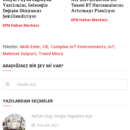
Yazılımlar, Geleceğin
Tanesi BT Harcamalarını
Değişen Dünyasını
Artırmayı Planlıyor
Şekillendiriyor
EPN Haber Merkezi
EPN Haber Merkezi
Etiketler:
Akıllı Evler
,
CIE
,
Complex IoT Environments
,
IoT
,
Mehmet Gülyurt
,
Trend Micro
ARADIĞINIZ BIR ŞEY MI VAR?
YAZILARDAN SEÇMELER
NASA Uzay Sergisi Kapılarını Açtı
8 Aralık 2021