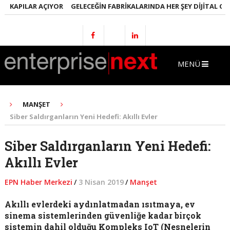
KAPILAR AÇIYOR
GELECEĞIN FABRIKALARINDA HER ŞEY DIJITAL OLACA
MENÜ
MANŞET
Siber Saldırganların Yeni Hedefi: Akıllı Evler
Siber Saldırganların Yeni Hedefi:
Akıllı Evler
EPN Haber Merkezi
/
3 Nisan 2019
/
Manşet
Akıllı evlerdeki aydınlatmadan ısıtmaya, ev
sinema sistemlerinden güvenliğe kadar birçok
sistemin dahil olduğu Kompleks IoT (Nesnelerin