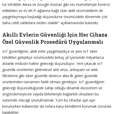
tür tehditler Alexa ve Google Asistan gibi ses hizmetleriyle kontrol
edilebilen ve ev Wi-Fi ağlarına bağlı olan akıllı otomobillerin de
yaygınlaşmaya başladığı düşünülürse önümüzdeki dönemde çok
daha ciddi saldırılara neden olabilir” açıklamasında bulundu.
Akıllı Evlerin Güvenliği İçin Her Cihaza
Özel Güvenlik Prosedürü Uygulanmalı
IoT güvenliğinin, akıllı evler yaygınlaştıkça ve yeni IoT siber
tehditleri geliştikçe önümüzdeki birkaç yıl içerisinde milyarlarca
dolarlık endüstri haline geleceği düşünülüyor. Yeni çıkacak IoT
güvenlik ürünlerinin geleneksel anti virüs, antispam ve web
filtreleme gibi siber güvenlik denince akla ilk gelen güvenlik
ürünlerinden tamamen farklı olması gerekiyor. IoT güvenliğinin
geleceği düşünüldüğünde sahip olduğu dinamik ekosistem ve
öngörülemeyecek sayıda birbirleriyle bağlantılı cihazların bu
sistemde olacağı unutulmamalı. Tüm bu cihazlar ayrı ayrı
korunurken kullanıcılar da onlara karşı kendilerini korumak zorunda
kalabilirler.