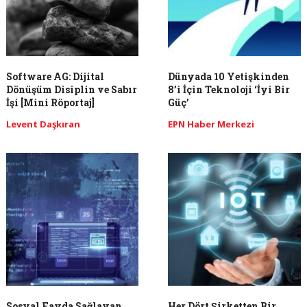
Software AG: Dijital
Dünyada 10 Yetişkinden
Dönüşüm Disiplin ve Sabır
8’i İçin Teknoloji ‘İyi Bir
İşi [Mini Röportaj]
Güç’
Levent Daşkıran
EPN Haber Merkezi
Sosyal Fayda Sağlayan
Her Dört Şirketten Bir