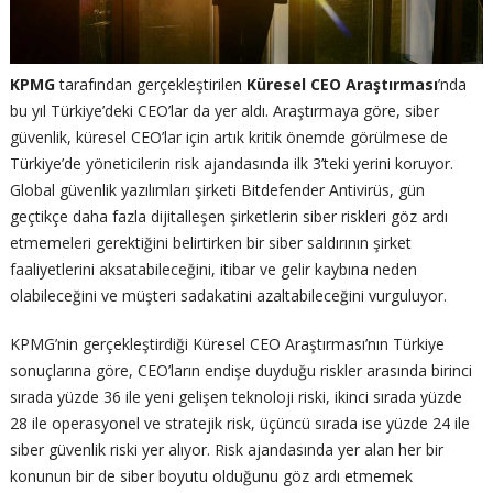
KPMG
tarafından gerçekleştirilen
Küresel CEO Araştırması
’nda
bu yıl Türkiye’deki CEO’lar da yer aldı. Araştırmaya göre, siber
güvenlik, küresel CEO’lar için artık kritik önemde görülmese de
Türkiye’de yöneticilerin risk ajandasında ilk 3’teki yerini koruyor.
Global güvenlik yazılımları şirketi Bitdefender Antivirüs, gün
geçtikçe daha fazla dijitalleşen şirketlerin siber riskleri göz ardı
etmemeleri gerektiğini belirtirken bir siber saldırının şirket
faaliyetlerini aksatabileceğini, itibar ve gelir kaybına neden
olabileceğini ve müşteri sadakatini azaltabileceğini vurguluyor.
KPMG’nin gerçekleştirdiği Küresel CEO Araştırması’nın Türkiye
sonuçlarına göre, CEO’ların endişe duyduğu riskler arasında birinci
sırada yüzde 36 ile yeni gelişen teknoloji riski, ikinci sırada yüzde
28 ile operasyonel ve stratejik risk, üçüncü sırada ise yüzde 24 ile
siber güvenlik riski yer alıyor. Risk ajandasında yer alan her bir
konunun bir de siber boyutu olduğunu göz ardı etmemek