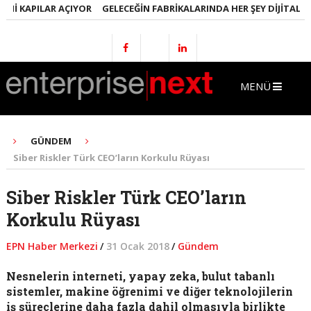
I KAPILAR AÇIYOR
GELECEĞIN FABRIKALARINDA HER ŞEY DIJITAL OLA
MENÜ
GÜNDEM
Siber Riskler Türk CEO’ların Korkulu Rüyası
Siber Riskler Türk CEO’ların
Korkulu Rüyası
EPN Haber Merkezi
/
31 Ocak 2018
/
Gündem
Nesnelerin interneti, yapay zeka, bulut tabanlı
sistemler, makine öğrenimi ve diğer teknolojilerin
iş süreçlerine daha fazla dahil olmasıyla birlikte