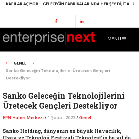
KAPILAR AÇIYOR
GELECEĞIN FABRIKALARINDA HER ŞEY DIJITAL OLACA
MENÜ
GENEL
Sanko Geleceğin Teknolojilerini Üretecek Gençleri
Destekliyor
Sanko Geleceğin Teknolojilerini
Üretecek Gençleri Destekliyor
EPN Haber Merkezi
/
1 Şubat 2023
/
Genel
Sanko Holding, dünyanın en büyük Havacılık,
Uzay ve Teknoloji Festivali Teknofest’in bu yıl da