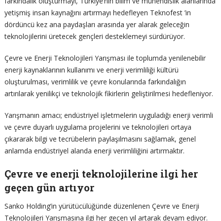
farkındalık oluşturmayı, Türkiye’nin bilim ve mühendislik alanlarında
yetişmiş insan kaynağını artırmayı hedefleyen Teknofest ’in
dördüncü kez ana paydaşları arasında yer alarak geleceğin
teknolojilerini üretecek gençleri desteklemeyi sürdürüyor.
Çevre ve Enerji Teknolojileri Yarışması ile toplumda yenilenebilir
enerji kaynaklarının kullanımı ve enerji verimliliği kültürü
oluşturulması, verimlilik ve çevre konularında farkındalığın
artırılarak yenilikçi ve teknolojik fikirlerin geliştirilmesi hedefleniyor.
Yarışmanın amacı; endüstriyel işletmelerin uyguladığı enerji verimli
ve çevre duyarlı uygulama projelerini ve teknolojileri ortaya
çıkararak bilgi ve tecrübelerin paylaşılmasını sağlamak, genel
anlamda endüstriyel alanda enerji verimliliğini artırmaktır.
Çevre ve enerji teknolojilerine ilgi her
geçen gün artıyor
Sanko Holding’in yürütücülüğünde düzenlenen Çevre ve Enerji
Teknolojileri Yarışmasına ilgi her geçen yıl artarak devam ediyor.