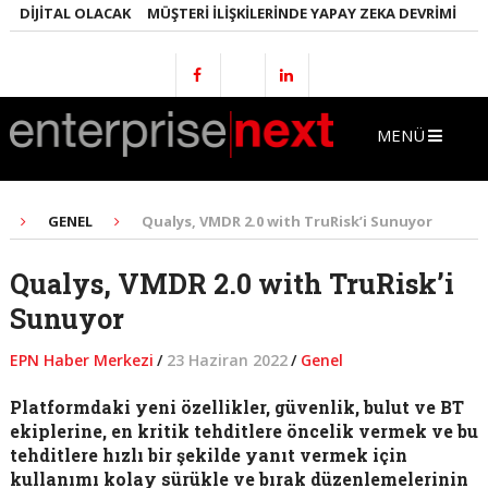
DIJITAL OLACAK
MÜŞTERI İLIŞKILERINDE YAPAY ZEKA DEVRIMI
EMLA
MENÜ
GENEL
Qualys, VMDR 2.0 with TruRisk’i Sunuyor
Qualys, VMDR 2.0 with TruRisk’i
Sunuyor
EPN Haber Merkezi
/
23 Haziran 2022
/
Genel
Platformdaki yeni özellikler, güvenlik, bulut ve BT
ekiplerine, en kritik tehditlere öncelik vermek ve bu
tehditlere hızlı bir şekilde yanıt vermek için
kullanımı kolay sürükle ve bırak düzenlemelerinin