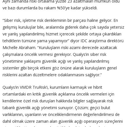
Aynı zamanda riski ortalama yüzde 23 azaltmaları mümkün oldu
ve bazı durumlarda bu rakam %50’ye kadar yükseldi.
“Siber risk, işletme risk denkleminin bir parçası haline geliyor. En
gelişmiş kuruluşlar bile, aralarında giderek daha çok sayıda yetersiz
ve yanlış yapılandırılmış hizmet içerecek şekilde ortaya çıkardıkları
tehditlerin tümüne yama yapamıyor” diyor IDC araştırma direktörü
Michelle Abraham. “Kuruluşların riski azami derecede azaltacak
çalışmalara öncelik vermesi gerekiyor. Qualys’in siber risk
yönetimine yaklaşımı güvenlik açığı ve yanlış yapılandırılmış
sistemler gibi birçok etkeni göz önüne alarak kuruluşların genel
risklerini azaltan düzeltmelere odaklanmasını sağlıyor.”
Qualys’in VMDR TruRisk’i, kurumların karmaşık ve hibrit
ortamlardaki en kritik güvenlik açıklarına öncelik vermeleri için
kendilerine özel risk duruşları hakkında bilgiler sağlayarak risk
tabanlı güvenlik açığı yönetimi sunuyor. Çözüm; geçici bulut
varlıklarının, uyarıların ve önceliklendirmenin değerlendirilmesi de
dahil olmak üzere zaman alan güvenlik açığı operasyon süreçlerini