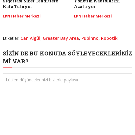
Sigortası Siber Tehditlere
Yönetim Kadrolarını
Kafa Tutuyor
Azaltıyor
EPN Haber Merkezi
EPN Haber Merkezi
Etiketler:
Can Algül
,
Greater Bay Area
,
Pubinno
,
Robotik
SIZIN DE BU KONUDA SÖYLEYECEKLERINIZ
MI VAR?