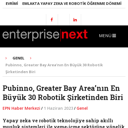
EVRIMI
EMLAKTA YAPAY ZEKA VE ROBOTIK ÖĞRENME DÖNEMI
ENER
MENÜ
GENEL
Pubinno, Greater Bay Area’nın En Büyük 30 Robotik
Şirketinden Biri
Pubinno, Greater Bay Area’nın En
Büyük 30 Robotik Şirketinden Biri
EPN Haber Merkezi
/
1 Haziran 2023
/
Genel
Yapay zeka ve robotik teknolojiye sahip akıllı
musluk sistemleri ile yeme-içme sektörüne yönelik