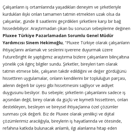
Çalışanların iş ortamlarında yaşadıkları deneyim ve şirketleriyle
kurdukları ilişki onları tamamen tatmin etmekten uzak olsa da
çalışanlar, günde 8 saatlerini geçirdikleri şirketlere karşı bir bağ
hissedebiliyor. Araştırmadan çıkan bu sonucun sebeplerine değinen
Pluxee Türkiye Pazarlamadan Sorumlu Genel Müdür
Yardımcısı Sinem Hekimoğlu
, “Pluxee Türkiye olarak çalışanların
ihtiyaçlarını anlamak ve seslerini işverene duyurmak üzere
FutureBright ile yaptığımız araştırma bizlere çalışanların bilinçaltına
yönelik çok ilginç bilgiler sundu. Şirketler, bireyleri tam olarak
tatmin etmese bile, çalışanın takdir edildiğini ve değer gördüğünü
hissettiren uygulamalar, onların kendilerini bir topluluğun parçası,
ailenin değerli bir üyesi gibi hissetmesini sağlıyor ve aidiyet
duygusunu besliyor. Bu sebeple; şirketlerin çalışanlarını sadece iş
açısından değil, birey olarak da güçlü ve kıymetli hissettiren, onları
destekleyen, besleyen ve bireysel ihtiyaçlarına özel çözümler
sunması çok değerli. Biz de Pluxee olarak yenilikçi ve dijital
çözümlerimiz aracılığıyla, bireylerin iş hayatlarında ve ötesinde,
refahına katkıda bulunacak anlamlı, ilgi alanlarına hitap eden