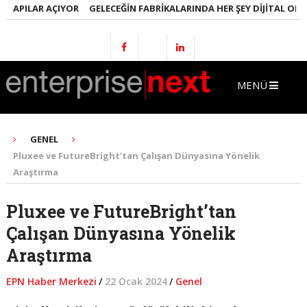
APILAR AÇIYOR
GELECEĞIN FABRIKALARINDA HER ŞEY DIJITAL OLACAK
MENÜ
GENEL
Pluxee ve FutureBright’tan Çalışan Dünyasına Yönelik
Araştırma
Pluxee ve FutureBright’tan
Çalışan Dünyasına Yönelik
Araştırma
EPN Haber Merkezi
/
22 Ocak 2024
/
Genel