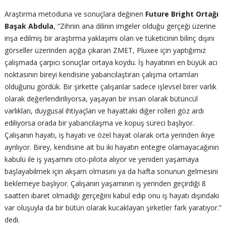
Araştırma metoduna ve sonuçlara değinen
Future Bright Ortağı
Başak Abdula
, “Zihnin ana dilinin imgeler olduğu gerçeği üzerine
inşa edilmiş bir araştırma yaklaşımı olan ve tüketicinin bilinç dışını
görseller üzerinden açığa çıkaran ZMET, Pluxee için yaptığımız
çalışmada çarpıcı sonuçlar ortaya koydu. İş hayatının en büyük acı
noktasının bireyi kendisine yabancılaştıran çalışma ortamları
olduğunu gördük. Bir şirkette çalışanlar sadece işlevsel birer varlık
olarak değerlendiriliyorsa, yaşayan bir insan olarak bütüncül
varlıkları, duygusal ihtiyaçları ve hayattaki diğer rolleri göz ardı
ediliyorsa orada bir yabancılaşma ve kopuş süreci başlıyor.
Çalışanın hayatı, iş hayatı ve özel hayat olarak orta yerinden ikiye
ayrılıyor. Birey, kendisine ait bu iki hayatın entegre olamayacağının
kabulü ile iş yaşamını oto-pilota alıyor ve yeniden yaşamaya
başlayabilmek için akşam olmasını ya da hafta sonunun gelmesini
beklemeye başlıyor. Çalışanın yaşamının iş yerinden geçirdiği 8
saatten ibaret olmadığı gerçeğini kabul edip onu iş hayatı dışındaki
var oluşuyla da bir bütün olarak kucaklayan şirketler fark yaratıyor.”
dedi.