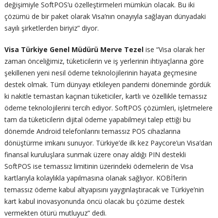
değişimiyle SoftPOS’u özelleştirmeleri mümkün olacak. Bu iki
çözümü de bir paket olarak Visa’nın onayıyla sağlayan dünyadaki
sayılı şirketlerden biriyiz” diyor.
Visa Türkiye Genel Müdürü Merve Tezel
ise “Visa olarak her
zaman önceliğimiz, tüketicilerin ve iş yerlerinin ihtiyaçlarına göre
şekillenen yeni nesil ödeme teknolojilerinin hayata geçmesine
destek olmak. Tüm dünyayı etkileyen pandemi döneminde gördük
ki nakitle temastan kaçınan tüketiciler, kartlı ve özellikle temassız
ödeme teknolojilerini tercih ediyor. SoftPOS çözümleri, işletmelere
tam da tüketicilerin dijital ödeme yapabilmeyi talep ettiği bu
dönemde Android telefonlarını temassız POS cihazlarına
dönüştürme imkanı sunuyor. Türkiye’de ilk kez Paycore’un Visa’dan
finansal kuruluşlara sunmak üzere onay aldığı PIN destekli
SoftPOS ise temassız limitinin üzerindeki ödemelerin de Visa
kartlarıyla kolaylıkla yapılmasına olanak sağlıyor. KOBİ’lerin
temassız ödeme kabul altyapısını yaygınlaştıracak ve Türkiye’nin
kart kabul inovasyonunda öncü olacak bu çözüme destek
vermekten ötürü mutluyuz” dedi.