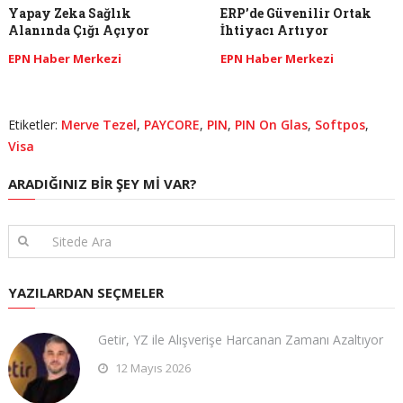
Yapay Zeka Sağlık
ERP’de Güvenilir Ortak
Alanında Çığı Açıyor
İhtiyacı Artıyor
EPN Haber Merkezi
EPN Haber Merkezi
Etiketler:
Merve Tezel
,
PAYCORE
,
PIN
,
PIN On Glas
,
Softpos
,
Visa
ARADIĞINIZ BIR ŞEY MI VAR?
YAZILARDAN SEÇMELER
Getir, YZ ile Alışverişe Harcanan Zamanı Azaltıyor
12 Mayıs 2026