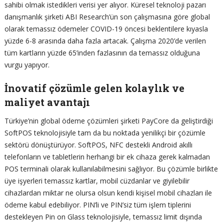
sahibi olmak istedikleri verisi yer alıyor. Küresel teknoloji pazarı
danışmanlık şirketi ABI Research’ün son çalışmasına göre global
olarak temassız ödemeler COVID-19 öncesi beklentilere kıyasla
yüzde 6-8 arasında daha fazla artacak. Çalışma 2020’de verilen
tüm kartların yüzde 65’inden fazlasının da temassız olduğuna
vurgu yapıyor.
İnovatif çözümle gelen kolaylık ve
maliyet avantajı
Türkiye’nin global ödeme çözümleri şirketi PayCore da geliştirdiği
SoftPOS teknolojisiyle tam da bu noktada yenilikçi bir çözümle
sektörü dönüştürüyor. SoftPOS, NFC destekli Android akıllı
telefonların ve tabletlerin herhangi bir ek cihaza gerek kalmadan
POS terminali olarak kullanılabilmesini sağlıyor. Bu çözümle birlikte
üye işyerleri temassız kartlar, mobil cüzdanlar ve giyilebilir
cihazlardan miktar ne olursa olsun kendi kişisel mobil cihazları ile
ödeme kabul edebiliyor. PIN’li ve PIN’siz tüm işlem tiplerini
destekleyen Pin on Glass teknolojisiyle, temassız limit dışında