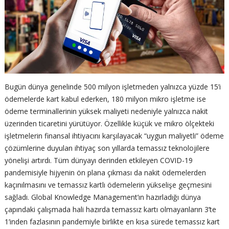
Bugün dünya genelinde 500 milyon işletmeden yalnızca yüzde 15’i
ödemelerde kart kabul ederken, 180 milyon mikro işletme ise
ödeme terminallerinin yüksek maliyeti nedeniyle yalnızca nakit
üzerinden ticaretini yürütüyor. Özellikle küçük ve mikro ölçekteki
işletmelerin finansal ihtiyacını karşılayacak “uygun maliyetli” ödeme
çözümlerine duyulan ihtiyaç son yıllarda temassız teknolojilere
yönelişi artırdı. Tüm dünyayı derinden etkileyen COVID-19
pandemisiyle hijyenin ön plana çıkması da nakit ödemelerden
kaçınılmasını ve temassız kartlı ödemelerin yükselişe geçmesini
sağladı. Global Knowledge Management’ın hazırladığı dünya
çapındaki çalışmada hali hazırda temassız kartı olmayanların 3’te
1’inden fazlasının pandemiyle birlikte en kısa sürede temassız kart