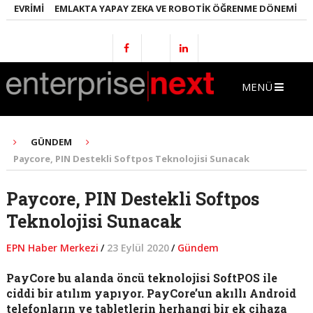
VRIMI
EMLAKTA YAPAY ZEKA VE ROBOTIK ÖĞRENME DÖNEMI
ENER
MENÜ
GÜNDEM
Paycore, PIN Destekli Softpos Teknolojisi Sunacak
Paycore, PIN Destekli Softpos
Teknolojisi Sunacak
EPN Haber Merkezi
/
23 Eylül 2020
/
Gündem
PayCore bu alanda öncü teknolojisi SoftPOS ile
ciddi bir atılım yapıyor. PayCore’un akıllı Android
telefonların ve tabletlerin herhangi bir ek cihaza