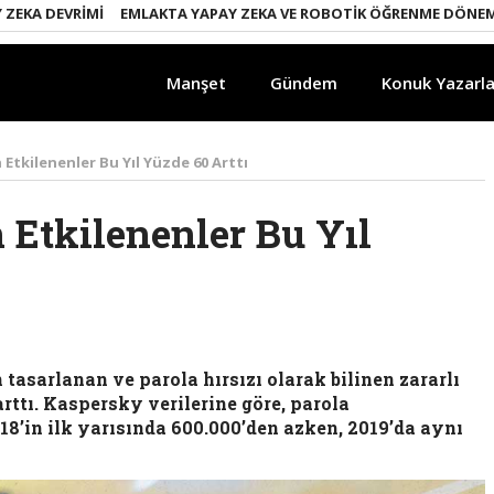
A DEVRIMI
EMLAKTA YAPAY ZEKA VE ROBOTIK ÖĞRENME DÖNEMI
E
Manşet
Gündem
Konuk Yazarla
 Etkilenenler Bu Yıl Yüzde 60 Arttı
 Etkilenenler Bu Yıl
n tasarlanan ve parola hırsızı olarak bilinen zararlı
rttı. Kaspersky verilerine göre, parola
018’in ilk yarısında 600.000’den azken, 2019’da aynı