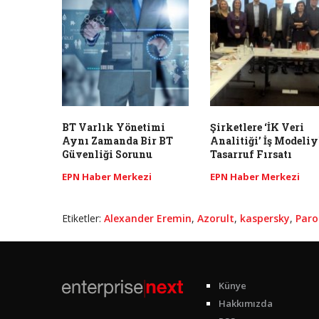
BT Varlık Yönetimi
Şirketlere ‘İK Veri
Aynı Zamanda Bir BT
Analitiği’ İş Modeliy
Güvenliği Sorunu
Tasarruf Fırsatı
EPN Haber Merkezi
EPN Haber Merkezi
Etiketler:
Alexander Eremin
,
Azorult
,
kaspersky
,
Parol
Künye
Hakkımızda