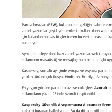
Parola hırsızları (
PSW
), kullanıcıların gizliliğini sabote 
zararlı yazılımlar çeşitli yöntemler ile kullanıcıların web t
için kullanılan hassas bilgiler içeren bu veriler arasında k
bulunuyor.
Ayrıca, bu aileye dahil bazı zararlı yazılımlar web tarayıcıl
kullanıcının masaüstü) ve mesajlaşma hizmetleri gibi uyg
Kaspersky, son altı ay içinde Avrupa ve Asya’da parola hırs
yazılım türü en çok Rusya, Hindistan, Brezilya, Almanya v
En yaygın görülen parola hırsızı ise çok işlevli
Azorult
ol
kullanıcıların yüzde 25’inde Azorult tespit edildi.
Kaspersky Güvenlik Araştırmacısı Alexander Erem
çoğu işi buradan hallediyorlar. Bu da dijital profillerin h