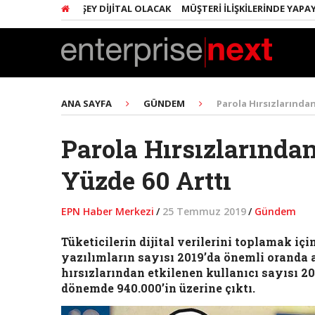
ARINDA HER ŞEY DIJITAL OLACAK
MÜŞTERI İLIŞKILERINDE YAPAY ZEK
ANA SAYFA
GÜNDEM
Parola Hırsızlarından
Parola Hırsızlarından
Yüzde 60 Arttı
EPN Haber Merkezi
/
25 Temmuz 2019
/
Gündem
Tüketicilerin dijital verilerini toplamak içi
yazılımların sayısı 2019’da önemli oranda a
hırsızlarından etkilenen kullanıcı sayısı 2
dönemde 940.000’in üzerine çıktı.