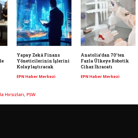
Yapay Zekâ Finans
Anatolia’dan 70’ten
le
Yöneticilerinin İşlerini
Fazla Ülkeye Robotik
Kolaylaştıracak
Cihaz İhracatı
EPN Haber Merkezi
EPN Haber Merkezi
a Hırsızları
,
PSW