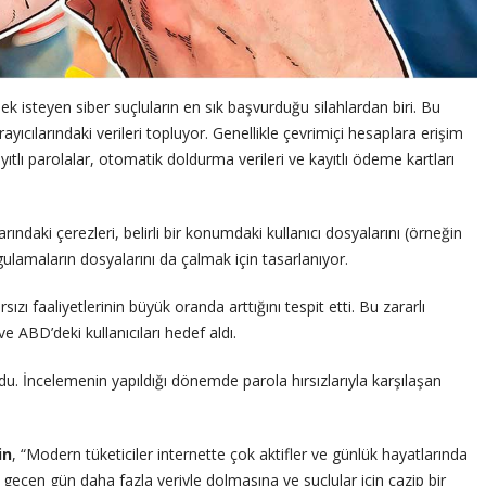
etmek isteyen siber suçluların en sık başvurduğu silahlardan biri. Bu
arayıcılarındaki verileri topluyor. Genellikle çevrimiçi hesaplara erişim
ayıtlı parolalar, otomatik doldurma verileri ve kayıtlı ödeme kartları
arındaki çerezleri, belirli bir konumdaki kullanıcı dosyalarını (örneğin
ulamaların dosyalarını da çalmak için tasarlanıyor.
ızı faaliyetlerinin büyük oranda arttığını tespit etti. Bu zararlı
e ABD’deki kullanıcıları hedef aldı.
du. İncelemenin yapıldığı dönemde parola hırsızlarıyla karşılaşan
in
, “Modern tüketiciler internette çok aktifler ve günlük hayatlarında
er geçen gün daha fazla veriyle dolmasına ve suçlular için cazip bir