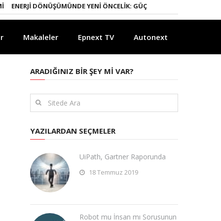
NERJI DÖNÜŞÜMÜNDE YENI ÖNCELIK: GÜÇLÜ ELEKTRIK ŞEBEKELERI
YA
r
Makaleler
Epnext TV
Autonext
ARADIĞINIZ BIR ŞEY MI VAR?
YAZILARDAN SEÇMELER
UiPath, Gartner Raporunda
18 Temmuz 2019
Robot mu İnsan mı Sorusunun