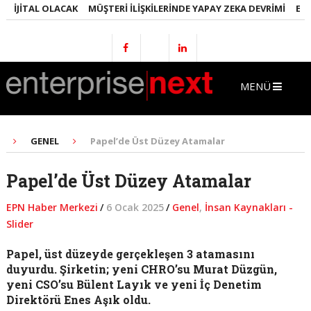
IJITAL OLACAK
MÜŞTERI İLIŞKILERINDE YAPAY ZEKA DEVRIMI
EMLAK
MENÜ
GENEL
Papel’de Üst Düzey Atamalar
Papel’de Üst Düzey Atamalar
EPN Haber Merkezi
/
6 Ocak 2025
/
Genel
,
İnsan Kaynakları -
Slider
Papel, üst düzeyde gerçekleşen 3 atamasını
duyurdu. Şirketin; yeni CHRO’su Murat Düzgün,
yeni CSO’su Bülent Layık ve yeni İç Denetim
Direktörü Enes Aşık oldu.