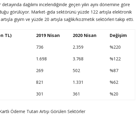
r detayında dağılımı incelendiğinde geçen yılın aynı dönemine göre
lduğu görülüyor. Market-gıda sektörünü yüzde 122 artışla elektronik
tışla giyim ve yüzde 20 artışla sağlık/kozmetik sektörleri takip etti.
on TL)
2019 Nisan
2020 Nisan
Değişim
736
2.359
%220
1.698
3.768
%122
269
502
%87
821
1.331
%62
301
361
%20
Kartlı Ödeme Tutarı Artışı Görülen Sektörler