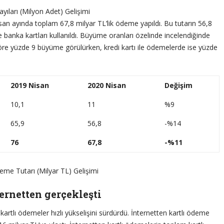
yıları (Milyon Adet) Gelişimi
nisan ayında toplam 67,8 milyar TL’lik ödeme yapıldı. Bu tutarın 56,8
de banka kartları kullanıldı. Büyüme oranları özelinde incelendiğinde
öre yüzde 9 büyüme görülürken, kredi kartı ile ödemelerde ise yüzde
2019 Nisan
2020 Nisan
Değişim
10,1
11
%9
65,9
56,8
-%14
76
67,8
-%11
eme Tutarı (Milyar TL) Gelişimi
ternetten gerçekleşti
tlı ödemeler hızlı yükselişini sürdürdü. İnternetten kartlı ödeme