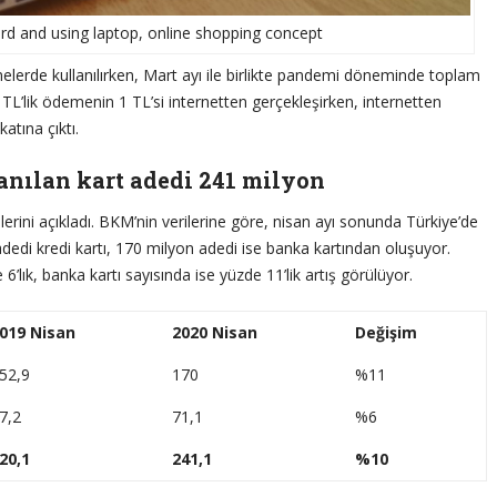
rd and using laptop, online shopping concept
elerde kullanılırken, Mart ayı ile birlikte pandemi döneminde toplam
TL’lik ödemenin 1 TL’si internetten gerçekleşirken, internetten
atına çıktı.
anılan kart adedi 241 milyon
lerini açıkladı. BKM’nin verilerine göre, nisan ayı sonunda Türkiye’de
edi kredi kartı, 170 milyon adedi ise banka kartından oluşuyor.
6’lık, banka kartı sayısında ise yüzde 11’lik artış görülüyor.
019 Nisan
2020 Nisan
Değişim
52,9
170
%11
7,2
71,1
%6
20,1
241,1
%10