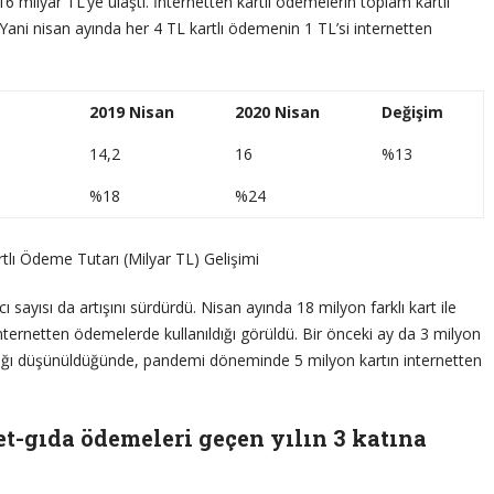
6 milyar TL’ye ulaştı. İnternetten kartlı ödemelerin toplam kartlı
Yani nisan ayında her 4 TL kartlı ödemenin 1 TL’si internetten
2019 Nisan
2020 Nisan
Değişim
14,2
16
%13
%18
%24
tlı Ödeme Tutarı (Milyar TL) Gelişimi
 sayısı da artışını sürdürdü. Nisan ayında 18 milyon farklı kart ile
internetten ödemelerde kullanıldığı görüldü. Bir önceki ay da 3 milyon
ıldığı düşünüldüğünde, pandemi döneminde 5 milyon kartın internetten
et-gıda ödemeleri geçen yılın 3 katına