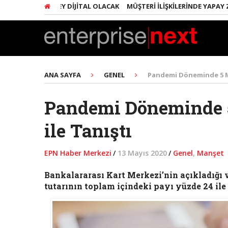
NDA HER ŞEY DIJITAL OLACAK
MÜŞTERI İLIŞKILERINDE YAPAY ZEKA D
ANA SAYFA
GENEL
Pandemi Döneminde 5 Mi
Pandemi Döneminde 5
ile Tanıştı
EPN Haber Merkezi
/
13 Mayıs 2020
/
Genel
,
Manşet
Bankalararası Kart Merkezi’nin açıkladığı v
tutarının toplam içindeki payı yüzde 24 ile 