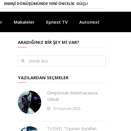
JI DÖNÜŞÜMÜNDE YENI ÖNCELIK: GÜÇLÜ ELEKTRIK ŞEBEKELERI
YAPAY
r
Makaleler
Epnext TV
Autonext
ARADIĞINIZ BIR ŞEY MI VAR?
YAZILARDAN SEÇMELER
DeepSneak Aldatmacasına
Dikkat
13 Haziran 2025
TÜSİAD: “Oyunun Kuralları