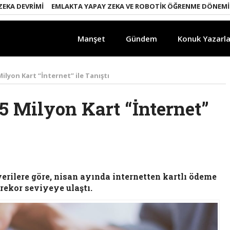
EVRIMI
EMLAKTA YAPAY ZEKA VE ROBOTIK ÖĞRENME DÖNEMI
ENER
Manşet
Gündem
Konuk Yazarla
lyon Kart “İnternet” ile Tanıştı
 Milyon Kart “İnternet”
erilere göre, nisan ayında internetten kartlı ödeme
rekor seviyeye ulaştı.