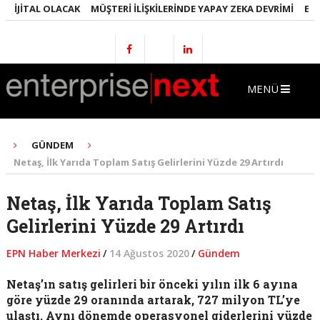
JITAL OLACAK
MÜŞTERI İLIŞKILERINDE YAPAY ZEKA DEVRIMI
EMLAKT
MENÜ
GÜNDEM
Netaş, İlk Yarıda Toplam Satış Gelirlerini Yüzde 29 Artırdı
Netaş, İlk Yarıda Toplam Satış
Gelirlerini Yüzde 29 Artırdı
EPN Haber Merkezi
/
14 Ağustos 2020
/
Gündem
Netaş’ın satış gelirleri bir önceki yılın ilk 6 ayına
göre yüzde 29 oranında artarak, 727 milyon TL’ye
ulaştı. Aynı dönemde operasyonel giderlerini yüzde