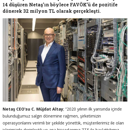
14 düşüren Netaş’ın böylece FAVÖK’ü de pozitife
dönerek 32 milyon TL olarak gerçekleşti.
Netaş CEO’su C. Müjdat Altay
; “2020 yılının ilk yarısında içinde
bulunduğumuz salgın dönemine rağmen, şirketimizin
operasyonlarını verimli bir şekilde yönettik, müşterilerimiz ile olan
işlerimizde derinleştik ve ana hissedarımız ZTE ile başlattığımız