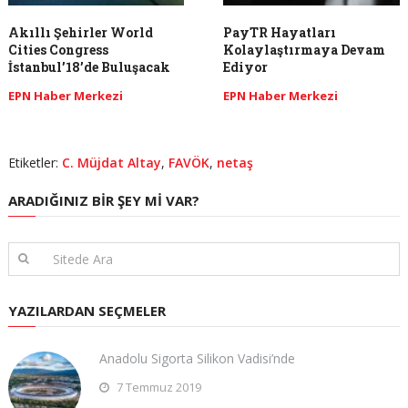
Akıllı Şehirler World
PayTR Hayatları
Cities Congress
Kolaylaştırmaya Devam
İstanbul’18’de Buluşacak
Ediyor
EPN Haber Merkezi
EPN Haber Merkezi
Etiketler:
C. Müjdat Altay
,
FAVÖK
,
netaş
ARADIĞINIZ BIR ŞEY MI VAR?
YAZILARDAN SEÇMELER
Anadolu Sigorta Silikon Vadisi’nde
7 Temmuz 2019