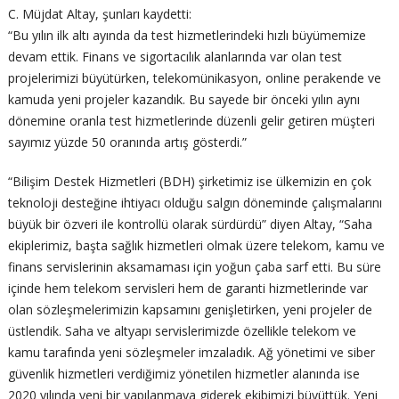
C. Müjdat Altay, şunları kaydetti:
“Bu yılın ilk altı ayında da test hizmetlerindeki hızlı büyümemize
devam ettik. Finans ve sigortacılık alanlarında var olan test
projelerimizi büyütürken, telekomünikasyon, online perakende ve
kamuda yeni projeler kazandık. Bu sayede bir önceki yılın aynı
dönemine oranla test hizmetlerinde düzenli gelir getiren müşteri
sayımız yüzde 50 oranında artış gösterdi.”
“Bilişim Destek Hizmetleri (BDH) şirketimiz ise ülkemizin en çok
teknoloji desteğine ihtiyacı olduğu salgın döneminde çalışmalarını
büyük bir özveri ile kontrollü olarak sürdürdü” diyen Altay, “Saha
ekiplerimiz, başta sağlık hizmetleri olmak üzere telekom, kamu ve
finans servislerinin aksamaması için yoğun çaba sarf etti. Bu süre
içinde hem telekom servisleri hem de garanti hizmetlerinde var
olan sözleşmelerimizin kapsamını genişletirken, yeni projeler de
üstlendik. Saha ve altyapı servislerimizde özellikle telekom ve
kamu tarafında yeni sözleşmeler imzaladık. Ağ yönetimi ve siber
güvenlik hizmetleri verdiğimiz yönetilen hizmetler alanında ise
2020 yılında yeni bir yapılanmaya giderek ekibimizi büyüttük. Yeni