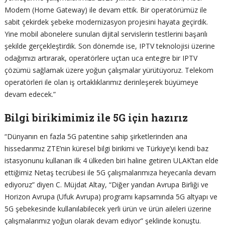
Modem (Home Gateway) ile devam ettik. Bir operatörümüz ile
sabit çekirdek şebeke modernizasyon projesini hayata geçirdik.
Yine mobil abonelere sunulan dijital servislerin testlerini başarılı
şekilde gerçekleştirdik. Son dönemde ise, IPTV teknolojisi üzerine
odağımızı artırarak, operatörlere uçtan uca entegre bir IPTV
çözümü sağlamak üzere yoğun çalışmalar yürütüyoruz. Telekom
operatörleri ile olan iş ortaklıklarımız derinleşerek büyümeye
devam edecek.”
Bilgi birikimimiz ile 5G için hazırız
“Dünyanın en fazla 5G patentine sahip şirketlerinden ana
hissedarımız ZTE’nin küresel bilgi birikimi ve Türkiye’yi kendi baz
istasyonunu kullanan ilk 4 ülkeden biri haline getiren ULAK’tan elde
ettiğimiz Netaş tecrübesi ile 5G çalışmalarımıza heyecanla devam
ediyoruz” diyen C. Müjdat Altay, “Diğer yandan Avrupa Birliği ve
Horizon Avrupa (Ufuk Avrupa) programı kapsamında 5G altyapı ve
5G şebekesinde kullanılabilecek yerli ürün ve ürün aileleri üzerine
çalışmalarımız yoğun olarak devam ediyor” şeklinde konuştu.