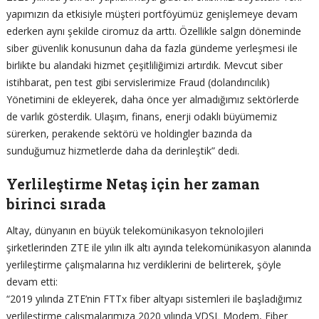
yapımızın da etkisiyle müşteri portföyümüz genişlemeye devam
ederken aynı şekilde ciromuz da arttı. Özellikle salgın döneminde
siber güvenlik konusunun daha da fazla gündeme yerleşmesi ile
birlikte bu alandaki hizmet çeşitliliğimizi artırdık. Mevcut siber
istihbarat, pen test gibi servislerimize Fraud (dolandırıcılık)
Yönetimini de ekleyerek, daha önce yer almadığımız sektörlerde
de varlık gösterdik. Ulaşım, finans, enerji odaklı büyümemiz
sürerken, perakende sektörü ve holdingler bazında da
sunduğumuz hizmetlerde daha da derinleştik” dedi.
Yerlileştirme Netaş için her zaman
birinci sırada
Altay, dünyanın en büyük telekomünikasyon teknolojileri
şirketlerinden ZTE ile yılın ilk altı ayında telekomünikasyon alanında
yerlileştirme çalışmalarına hız verdiklerini de belirterek, şöyle
devam etti:
“2019 yılında ZTE’nin FTTx fiber altyapı sistemleri ile başladığımız
yerlileştirme çalışmalarımıza 2020 yılında VDSL Modem, Fiber