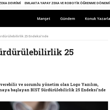
DEVRIMI
EMLAKTA YAPAY ZEKA VE ROBOTIK ÖĞRENME DÖNEMI
ENE
Manşet
Gündem
Konuk Yazarla
rdürülebilirlik 25 Endeksi’nde
rdürülebilirlik 25
p verebilir ve sorumlu yönetim olan Logo Yazılım,
maya başlayan BIST Sürdürülebilirlik 25 Endeksi’nde