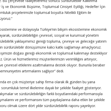
. Bu çerçevede faaliyetlerimiz sonucu Sürdürülebilir Kalkınma
ır İş ve Ekonomik Büyüme, Toplumsal Cinsiyet Eşitliği, Hedefler İçin
mluluk projelerimizle toplumsal boyutta Nitelikli Eğitim ile
tüyoruz.”
sistemine ve dolayısıyla Türkiye’nin bilişim ekosistemine ekonomik
ğlayarak, sürdürülebilirliğin çevresel, sosyal ve kurumsal yönetim
ülebilirlik yaklaşımımız gereği topluma, çevreye ve geleceğe yatırım
in sürdürülebilir dönüşümüne kalıcı katkı sağlamayı amaçlıyoruz.
, işimizin doğası gereği ekonomik ve toplumsal kalınmayı destekliyor
z. Ürün ve hizmetlerimiz müşterilerimizin verimliliğini artırıyor,
ni ve çevresel etkilerini azaltmalarına destek oluyor. Bununla beraber
memnuniyetini artırmalarını sağlıyor” dedi.
ında en çok müşteriye sahip firma olarak ilk günden bu yana
e sorumluluk temel ilkelerine dayalı bir şekilde faaliyet gösteriyor.
lışmalar ve sürdürülebilirliğin farklı boyutlarındaki performansıyla
şmalarını ve performansını tüm paydaşlarına daha etkin bir şekilde
poru olmak üzere dört yıldır sürdürülebilirlik raporu yayınlıyor.