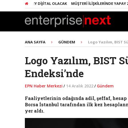
INDA HER ŞEY DIJITAL OLACAK
MÜŞTERI İLIŞKILERINDE YAPAY ZEKA 
ANA SAYFA
GÜNDEM
Logo Yazılım, BIST Sü
Logo Yazılım, BIST Sü
Endeksi’nde
EPN Haber Merkezi
/
14 Aralık 2022
/
Gündem
Faaliyetlerinin odağında adil, şeffaf, hesa
Borsa İstanbul tarafından ilk kez hesaplan
yer aldı.