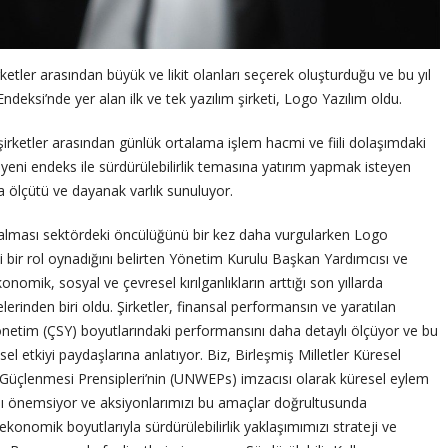
ketler arasından büyük ve likit olanları seçerek oluşturduğu ve bu yıl
deksi’nde yer alan ilk ve tek yazılım şirketi, Logo Yazılım oldu.
 şirketler arasından günlük ortalama işlem hacmi ve fiili dolaşımdaki
u yeni endeks ile sürdürülebilirlik temasına yatırım yapmak isteyen
rma ölçütü ve dayanak varlık sunuluyor.
er alması sektördeki öncülüğünü bir kez daha vurgularken Logo
i bir rol oynadığını belirten Yönetim Kurulu Başkan Yardımcısı ve
mik, sosyal ve çevresel kırılganlıkların arttığı son yıllarda
erinden biri oldu. Şirketler, finansal performansın ve yaratılan
etim (ÇSY) boyutlarındaki performansını daha detaylı ölçüyor ve bu
el etkiyi paydaşlarına anlatıyor. Biz, Birleşmiş Milletler Küresel
n Güçlenmesi Prensipleri’nin (UNWEPs) imzacısı olarak küresel eylem
ı’nı önemsiyor ve aksiyonlarımızı bu amaçlar doğrultusunda
konomik boyutlarıyla sürdürülebilirlik yaklaşımımızı strateji ve