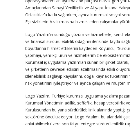
operasyonlarımızın ayrılmaz bir parçası olarak görüyoruz
Amaçlarından Sanayi Yenilikçilik ve Altyapı, İnsana Yakış
Ortaklıklar’a katkı sağlarken, ayrıca kurumsal sosyal soru
Eşitsizliklerin Azaltılmasına hizmet eden çalışmalar yürü
Logo Yazılım’ın sunduğu çözüm ve hizmetlerle, kendi eko
ve finansal sürdürülebilirlik odağının ilerisinde fayda sa
boyutlarına hizmet ettiklerini kaydeden Koyuncu; “Sürdür
yapmayı, yenilikçi ürün ve hizmetlerimizle ekosistemimiz
Kurumsal iş uygulama yazılımları sunan bir şirket olarak
ve şirketlerin çevresel etkisini azaltmasında etkili oluyoru
izlenebilirlik sağlayıp kayıplarını, doğal kaynak tüketimi
risk yönetimini iyileştiriyor ve ayrıca çalışan ve müşteri 
Logo Yazılım, Türkiye kurumsal uygulama yazılımı pazar
Kurumsal Yönetim’in adillik, şeffaflık, hesap verebilirlik v
Kuruluşundan bu yana sürdürülebilirlik alanında yaptığı ça
sektörüne öncülük ediyor. Logo Yazılım, bu alandaki çalı
anlatabilmek üzere son iki yılı entegre sürdürülebilirlik ra