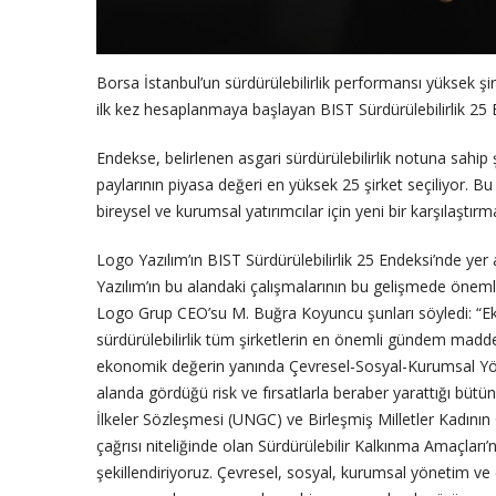
Borsa İstanbul’un sürdürülebilirlik performansı yüksek şir
ilk kez hesaplanmaya başlayan BIST Sürdürülebilirlik 25 En
Endekse, belirlenen asgari sürdürülebilirlik notuna sahip
paylarının piyasa değeri en yüksek 25 şirket seçiliyor. B
bireysel ve kurumsal yatırımcılar için yeni bir karşılaştı
Logo Yazılım’ın BIST Sürdürülebilirlik 25 Endeksi’nde y
Yazılım’ın bu alandaki çalışmalarının bu gelişmede öneml
Logo Grup CEO’su M. Buğra Koyuncu şunları söyledi: “Ekono
sürdürülebilirlik tüm şirketlerin en önemli gündem maddel
ekonomik değerin yanında Çevresel-Sosyal-Kurumsal Yön
alanda gördüğü risk ve fırsatlarla beraber yarattığı bütüns
İlkeler Sözleşmesi (UNGC) ve Birleşmiş Milletler Kadını
çağrısı niteliğinde olan Sürdürülebilir Kalkınma Amaçlar
şekillendiriyoruz. Çevresel, sosyal, kurumsal yönetim ve e