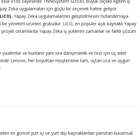
eni Tesla V100 sayesinde ThinkSystem SD530, büyük ölçekli eğitim iş
pay Zeka uygulamaları için güçlü bir seçenek haline geliyor.
LiCO)
, Yapay Zeka uygulamalarının geliştirilmesini hızlandırmaya
lü bir yönetim ürünleri grubudur. LiCO, en popüler açık kaynaklı Yapay
 çok projeli ortamlarda Yapay Zeka iş yüklerini zamanlar ve farklı çözüm
ılımlar ve bunların yanı sıra danışmanlık ve test için üç adet
sinde Lenovo, her boyuttan müşterisine tam, uçtan uca ve uygun
.
leri en güncel yurt içi ve yurt dışı kaynaklardan yansıtan kurumsal