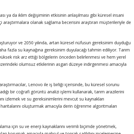
ı ya da iklim değişiminin etkisinin anlaşılması gibi küresel insani
i araştırmalara olanak sağlama becerisini araştıran müşterileriyle de
oluşturuyor ve 2050 yılında, artan küresel nüfusun gereksinim duyduğu
daha fazla su kaynağına gereksinim duyulacağı tahmin ediliyor. Tarım
nın yüksek risk arz ettiği bölgelerin önceden belirlenmesi ve hem yerel
üzerindeki olumsuz etkilerinin asgari düzeye indirgenmesi amacıyla
aştırmacılar, Lenovo ile iş birliği içerisinde, bu küresel sorunu
ığı bir coğrafi görüntü analizi işlemi kullanarak, tarım arazilerini
ını izlemek ve su gereksinimlerini mevcut su kaynakları
haritalarını oluşturmak amacıyla derin öğrenme algoritmaları
sulama için su ve enerji kaynaklarını verimli biçimde yönetmek,
nakları korumak amacıyla mahsul ve toprak sağlığını incelemesine