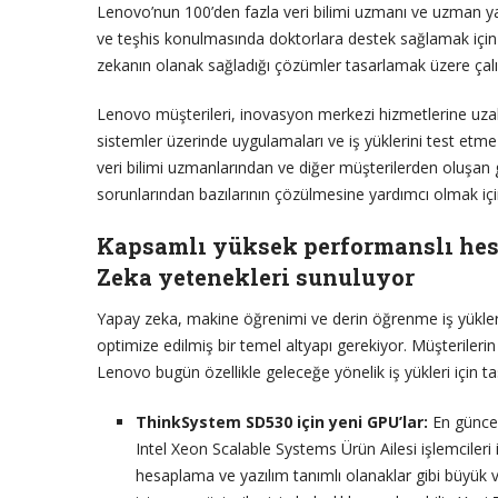
Lenovo’nun 100’den fazla veri bilimi uzmanı ve uzman yap
ve teşhis konulmasında doktorlara destek sağlamak için
zekanın olanak sağladığı çözümler tasarlamak üzere çalı
Lenovo müşterileri, inovasyon merkezi hizmetlerine uzakt
sistemler üzerinde uygulamaları ve iş yüklerini test etme v
veri bilimi uzmanlarından ve diğer müşterilerden oluşan
sorunlarından bazılarının çözülmesine yardımcı olmak için
Kapsamlı yüksek performanslı hes
Zeka yetenekleri sunuluyor
Yapay zeka, makine öğrenimi ve derin öğrenme iş yükler
optimize edilmiş bir temel altyapı gerekiyor. Müşteriler
Lenovo bugün özellikle geleceğe yönelik iş yükleri için t
ThinkSystem SD530 için yeni GPU’lar:
En güncel
Intel Xeon Scalable Systems Ürün Ailesi işlemciler
hesaplama ve yazılım tanımlı olanaklar gibi büyük 