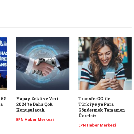
 5G
Yapay Zekâ ve Veri
TransferGO ile
na
2024’te Daha Çok
Türkiye’ye Para
Konuşulacak
Göndermek Tamamen
Ücretsiz
EPN Haber Merkezi
EPN Haber Merkezi