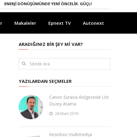
JI DÖNÜŞÜMÜNDE YENI ÖNCELIK: GÜÇLÜ ELEKTRIK ŞEBEKELERI
YAPAY
r
Makaleler
Epnext TV
Autonext
ARADIĞINIZ BIR ŞEY MI VAR?
YAZILARDAN SEÇMELER
Canon Eurasia Bölgesinde Üst
Düzey Atama
28 Mart 2019
Kesintisiz multimedya