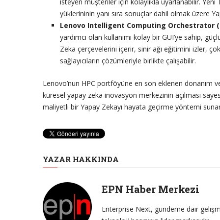
isteyen müşteriler için kolaylıkla uyarlanabilir. Y
yüklerininin yanı sıra sonuçlar dahil olmak üzere Ya
Lenovo Intelligent Computing Orchestrator (
yardımcı olan kullanımı kolay bir GUI’ye sahip, güç
Zeka çerçevelerini içerir, sinir ağı eğitimini izler,
sağlayıcıların çözümleriyle birlikte çalışabilir.
Lenovo’nun HPC portföyüne en son eklenen donanım ve yaz
küresel yapay zeka inovasyon merkezinin açılması saye
maliyetli bir Yapay Zekayı hayata geçirme yöntemi sunar
YAZAR HAKKINDA
EPN Haber Merkezi
Enterprise Next, gündeme dair gelişme