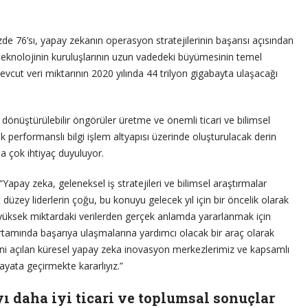
de 76’sı, yapay zekanın operasyon stratejilerinin başarısı açısından
ü, teknolojinin kuruluşlarının uzun vadedeki büyümesinin temel
vcut veri miktarının 2020 yılında 44 trilyon gigabayta ulaşacağı
 dönüştürülebilir öngörüler üretme ve önemli ticari ve bilimsel
 performanslı bilgi işlem altyapısı üzerinde oluşturulacak derin
 çok ihtiyaç duyuluyor.
 “Yapay zeka, geleneksel iş stratejileri ve bilimsel araştırmalar
düzey liderlerin çoğu, bu konuyu gelecek yıl için bir öncelik olarak
yüksek miktardaki verilerden gerçek anlamda yararlanmak için
tamında başarıya ulaşmalarına yardımcı olacak bir araç olarak
Yeni açılan küresel yapay zeka inovasyon merkezlerimiz ve kapsamlı
yata geçirmekte kararlıyız.”
ı daha iyi ticari ve toplumsal sonuçlar