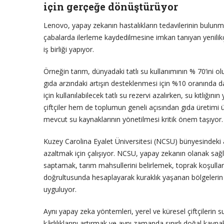
için gerçeğe dönüştürüyor
Lenovo, yapay zekanın hastalıkların tedavilerinin bulunmas
çabalarda ilerleme kaydedilmesine imkan tanıyan yenilikç
iş birliği yapıyor.
Örneğin tarım, dünyadaki tatlı su kullanımının % 70’ini 
gıda arzındaki artışın desteklenmesi için %10 oranında 
için kullanılabilecek tatlı su rezervi azalırken, su kıtlığı
çiftçiler hem de toplumun geneli açısından gıda üretimi 
mevcut su kaynaklarının yönetilmesi kritik önem taşıyor.
Kuzey Carolina Eyalet Üniversitesi (NCSU) bünyesindeki ar
azaltmak için çalışıyor. NCSU, yapay zekanın olanak sağlad
saptamak, tarım mahsullerini belirlemek, toprak koşullar
doğrultusunda hesaplayarak kuraklık yaşanan bölgelerin 
uyguluyor.
Aynı yapay zeka yöntemleri, yerel ve küresel çiftçilerin 
kârlılıklarını artırmak ve aynı zamanda sınırlı doğal kay