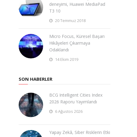
deneyimi, Huawei MediaPad
T3 10
20 Temmuz 2018
Micro Focus, Küresel Başarı
Hikâyeleri Çıkarmaya
Odaklandı
14 Ekim 2019
SON HABERLER
BCG Intelligent Cities Index
2026 Raporu Yayımlandı
6 Ağustos 2026
Yapay Zekâ, Siber Risklerin Etki