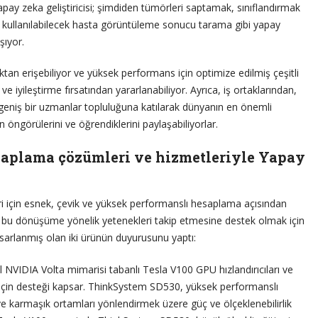
ay zeka geliştiricisi; şimdiden tümörleri saptamak, sınıflandırmak
 kullanılabilecek hasta görüntüleme sonucu tarama gibi yapay
şıyor.
an erişebiliyor ve yüksek performans için optimize edilmiş çeşitli
e iyileştirme fırsatından yararlanabiliyor. Ayrıca, iş ortaklarından,
 geniş bir uzmanlar topluluğuna katılarak dünyanın en önemli
 öngörülerini ve öğrendiklerini paylaşabiliyorlar.
aplama çözümleri ve hizmetleriyle Yapay
i için esnek, çevik ve yüksek performanslı hesaplama açısından
in bu dönüşüme yönelik yetenekleri takip etmesine destek olmak için
asarlanmış olan iki ürünün duyurusunu yaptı:
 NVIDIA Volta mimarisi tabanlı Tesla V100 GPU hızlandırıcıları ve
i için desteği kapsar. ThinkSystem SD530, yüksek performanslı
ve karmaşık ortamları yönlendirmek üzere güç ve ölçeklenebilirlik