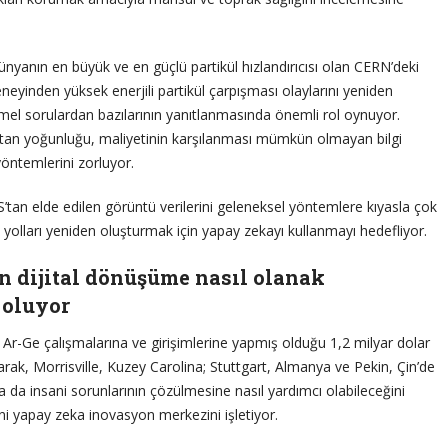
ünyanın en büyük ve en güçlü partikül hızlandırıcısı olan CERN’deki
neyinden yüksek enerjili partikül çarpışması olaylarını yeniden
emel sorulardan bazılarının yanıtlanmasında önemli rol oynuyor.
artan yoğunluğu, maliyetinin karşılanması mümkün olmayan bilgi
öntemlerini zorluyor.
AS’tan elde edilen görüntü verilerini geleneksel yöntemlere kıyasla çok
ri yolları yeniden oluşturmak için yapay zekayı kullanmayı hedefliyor.
n dijital dönüşüme nasıl olanak
 oluyor
r-Ge çalışmalarına ve girişimlerine yapmış olduğu 1,2 milyar dolar
rak, Morrisville, Kuzey Carolina; Stuttgart, Almanya ve Pekin, Çin’de
 da insani sorunlarının çözülmesine nasıl yardımcı olabileceğini
i yapay zeka inovasyon merkezini işletiyor.