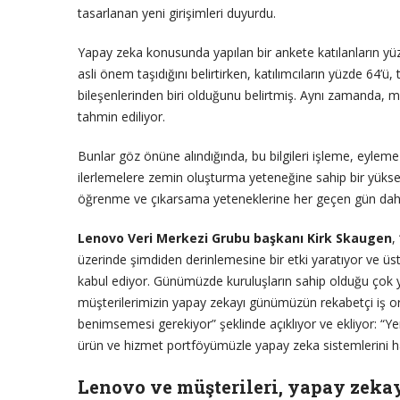
tasarlanan yeni girişimleri duyurdu.
Yapay zeka konusunda yapılan bir ankete katılanların yüz
asli önem taşıdığını belirtirken, katılımcıların yüzde 64’
bileşenlerinden biri olduğunu belirtmiş. Aynı zamanda, me
tahmin ediliyor.
Bunlar göz önüne alındığında, bu bilgileri işleme, eyleme
ilerlemelere zemin oluşturma yeteneğine sahip bir yüksek
öğrenme ve çıkarsama yeteneklerine her geçen gün daha
Lenovo Veri Merkezi Grubu başkanı Kirk Skaugen
,
üzerinde şimdiden derinlemesine bir etki yaratıyor ve üst 
kabul ediyor. Günümüzde kuruluşların sahip olduğu çok 
müşterilerimizin yapay zekayı günümüzün rekabetçi iş or
benimsemesi gerekiyor” şeklinde açıklıyor ve ekliyor: “
ürün ve hizmet portföyümüzle yapay zeka sistemlerini ha
Lenovo ve müşterileri, yapay zekay