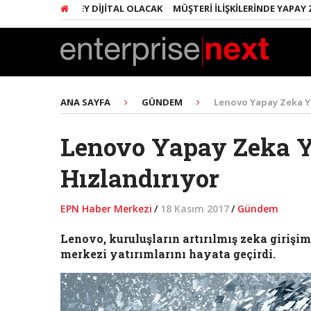
NDA HER ŞEY DIJITAL OLACAK
MÜŞTERI İLIŞKILERINDE YAPAY ZEKA DE
ANA SAYFA
GÜNDEM
Lenovo Yapay Zeka Ya
Lenovo Yapay Zeka Y
Hızlandırıyor
EPN Haber Merkezi
/
18 Kasım 2017
/
Gündem
Lenovo, kuruluşların artırılmış zeka girişi
merkezi yatırımlarını hayata geçirdi.