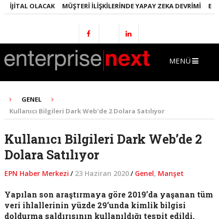
JITAL OLACAK
MÜŞTERI İLIŞKILERINDE YAPAY ZEKA DEVRIMI
EMLAKT
MENÜ
GENEL
Kullanıcı Bilgileri Dark Web’de 2 Dolara Satılıyor
Kullanıcı Bilgileri Dark Web’de 2
Dolara Satılıyor
EPN Haber Merkezi
/
23 Haziran 2020
/
Genel
,
Manşet
Yapılan son araştırmaya göre 2019’da yaşanan tüm
veri ihlallerinin yüzde 29’unda kimlik bilgisi
doldurma saldırısının kullanıldığı tespit edildi.