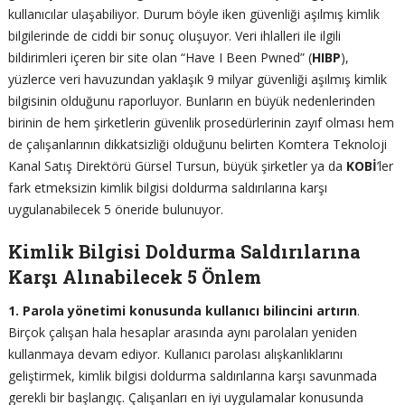
kullanıcılar ulaşabiliyor. Durum böyle iken güvenliği aşılmış kimlik
bilgilerinde de ciddi bir sonuç oluşuyor. Veri ihlalleri ile ilgili
bildirimleri içeren bir site olan “Have I Been Pwned” (
HIBP
),
yüzlerce veri havuzundan yaklaşık 9 milyar güvenliği aşılmış kimlik
bilgisinin olduğunu raporluyor. Bunların en büyük nedenlerinden
birinin de hem şirketlerin güvenlik prosedürlerinin zayıf olması hem
de çalışanlarının dikkatsizliği olduğunu belirten Komtera Teknoloji
Kanal Satış Direktörü Gürsel Tursun, büyük şirketler ya da
KOBİ
’ler
fark etmeksizin kimlik bilgisi doldurma saldırılarına karşı
uygulanabilecek 5 öneride bulunuyor.
Kimlik Bilgisi Doldurma Saldırılarına
Karşı Alınabilecek 5 Önlem
1. Parola yönetimi konusunda kullanıcı bilincini artırın
.
Birçok çalışan hala hesaplar arasında aynı parolaları yeniden
kullanmaya devam ediyor. Kullanıcı parolası alışkanlıklarını
geliştirmek, kimlik bilgisi doldurma saldırılarına karşı savunmada
gerekli bir başlangıç. Çalışanları en iyi uygulamalar konusunda