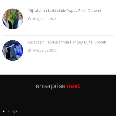
Dijital Ürün Kalitesinde Yapay Zeka Dönemi
6 Ağustos 2026
Geleceğin Fabrikalarında Her Şey Dijital Olacak
6 Ağustos 2026
Künye