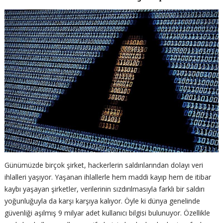
Günümüzde birçok şirket, hackerlerin saldırılarından dolayı veri
ihlalleri yaşıyor. Yaşanan ihlallerle hem maddi kayıp hem de itibar
kaybı yaşayan şirketler, verilerinin sızdırılmasıyla farklı bir saldırı
yoğunluğuyla da karşı karşıya kalıyor. Öyle ki dünya genelinde
güvenliği aşılmış 9 milyar adet kullanıcı bilgisi bulunuyor. Özellikle