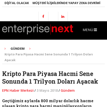
DIJITAL OLACAK
MÜŞTERI İLIŞKILERINDE YAPAY ZEKA DEVRIMI
EMLA
MENÜ
GÜNDEM
Kripto Para Piyasa Hacmi Sene Sonunda 1 Trilyon Doları
Aşacak
Kripto Para Piyasa Hacmi Sene
Sonunda 1 Trilyon Doları Aşacak
EPN Haber Merkezi
/
3 Mayıs 2018
/
Gündem
Geçtiğimiz aylarda 800 milyar dolarlık hacme
ulaşan kripto para hacmi manipülasyonların