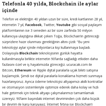
Telefonla 40 yılda, Blockchain ile aylar
içinde
Telefon ve elektriğin 40 yıldan uzun bir süre, kredi kartlarının 28 yıl,
internetin 7 yıl,
Facebook
, Twitter,
Youtube
gibi sosyal paylaşım
platformlarının ise 3 seneden az bir süre zarfında 50 milyon
kullanıcıya ulaştığına dikkat çeken Toğa, Blockchain’in getireceği
sürprizlere hazır olunması gerektiğinin altını çizdi: “Bu yeni
teknolojiyi aylar içinde milyonlarca kişi kullanmaya başladı.
Dolayısıyla
Blockchain
teknolojisinin günlük hayatta
kullanılmasıyla birlikte internetin 90’larda sağladığı etkiden daha
fazlasını özel ve iş hayatımızda göreceğiz. ucuracak.com ile
Bitcoin,
Ethereum
ve Ripple dijital paralarla uçak bileti satışına
başlamıştık. Şimdi ise dijital paralarla konaklama hizmeti sunmaya
hazırlanıyoruz. Ayrıca ödeme teknolojisi altyapımızı akıllı kontratlar
ve otomasyon sistemleriyle optimize ederek daha kolay ve hızlı
hale getirmek için teknik altyapı çalışmalarımızı tamamlamak
üzereyiz. 90’ların başındaki internet devriminden çok daha büyük
bir devrim ile karşı karşıyayız. İnternet fırtına ise Blockchain’i