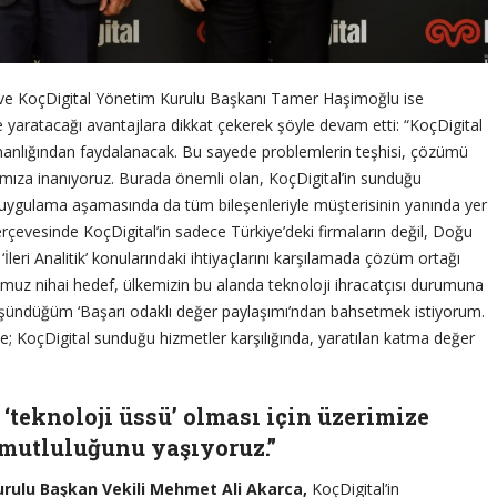
ve KoçDigital Yönetim Kurulu Başkanı Tamer Haşimoğlu ise
 yaratacağı avantajlara dikkat çekerek şöyle devam etti: “KoçDigital
anlığından faydalanacak. Bu sayede problemlerin teşhisi, çözümü
ıza inanıyoruz. Burada önemli olan, KoçDigital’in sunduğu
 uygulama aşamasında da tüm bileşenleriyle müşterisinin yanında yer
çerçevesinde KoçDigital’in sadece Türkiye’deki firmaların değil, Doğu
İleri Analitik’ konularındaki ihtiyaçlarını karşılamada çözüm ortağı
z nihai hedef, ülkemizin bu alanda teknoloji ihracatçısı durumuna
 düşündüğüm ‘Başarı odaklı değer paylaşımı’ndan bahsetmek istiyorum.
; KoçDigital sunduğu hizmetler karşılığında, yaratılan katma değer
‘teknoloji üssü’ olması için üzerimize
 mutluluğunu yaşıyoruz.”
rulu Başkan Vekili Mehmet Ali Akarca,
KoçDigital’in