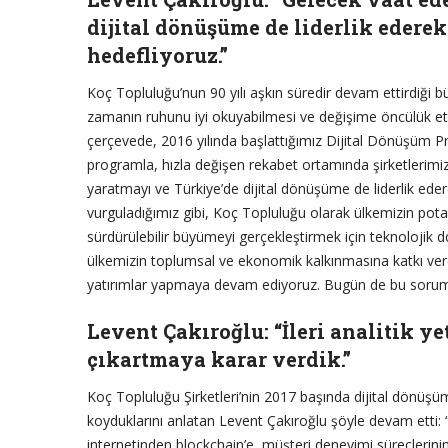
dijital dönüşüme de liderlik edere
hedefliyoruz
.”
Koç Topluluğu’nun 90 yılı aşkın süredir devam ettirdiği b
zamanın ruhunu iyi okuyabilmesi ve değişime öncülük e
çerçevede, 2016 yılında başlattığımız Dijital Dönüşüm Pr
programla, hızla değişen rekabet ortamında şirketlerimiz
yaratmayı ve Türkiye’de dijital dönüşüme de liderlik ed
vurguladığımız gibi, Koç Topluluğu olarak ülkemizin pota
sürdürülebilir büyümeyi gerçekleştirmek için teknolojik 
ülkemizin toplumsal ve ekonomik kalkınmasına katkı ver
yatırımlar yapmaya devam ediyoruz. Bugün de bu soruml
Levent Çakıroğlu: “İleri analitik y
çıkartmaya karar verdik.”
Koç Topluluğu Şirketleri’nin 2017 başında dijital dönüşüm
koyduklarını anlatan Levent Çakıroğlu şöyle devam etti: 
internetinden blockchain’e, müşteri deneyimi süreçlerin