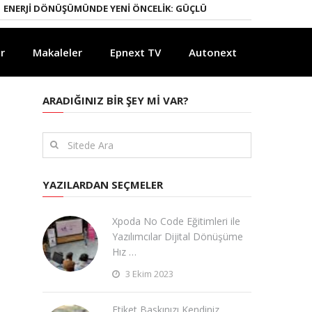
DÖNÜŞÜMÜNDE YENI ÖNCELIK: GÜÇLÜ ELEKTRIK ŞEBEKELERI
YAPAY Z
r
Makaleler
Epnext TV
Autonext
ARADIĞINIZ BIR ŞEY MI VAR?
YAZILARDAN SEÇMELER
Xpoda No Code Eğitimleri ile
Yazılımcılar Dijital Dönüşüme
Hız …
3 Ekim 2023
Etiket Baskınızı Kendiniz