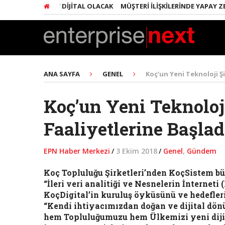
A HER ŞEY DIJITAL OLACAK
MÜŞTERI İLIŞKILERINDE YAPAY ZEKA DEVR
ANA SAYFA
GENEL
Koç’un Yeni Teknoloji Şi
Koç’un Yeni Teknoloji
Faaliyetlerine Başlad
EPN Haber Merkezi
/
3 Ekim 2018
/
Genel
,
Gündem
Koç Topluluğu Şirketleri’nden KoçSistem bü
“İleri veri analitiği ve Nesnelerin İnternet
KoçDigital’in kuruluş öyküsünü ve hedefler
“Kendi ihtiyacımızdan doğan ve dijital dö
hem Topluluğumuzu hem Ülkemizi yeni dijit