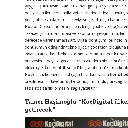
yaygınlaştırılmasına kadar uzanan geniş bir yelpazede 300
noktası da ileri veri analizi yetkinliklerine ihtiyaç duyulu
geniş bir vizyonla küresel seviyeye çıkartmaya karar ver
Boston Consulting Group ile iş birliği yaptık ve KoçSistem
rekabet gücünü artırması ve ekonomik gelişimini hızlandı
derecede yararlanması şart. Dijital dönüşüm, teknolojin
dönüşümün odağında teknolojiden çok insan olduğuna i
insanı alarak, kendi ekosistemimizde zincirin her bir pa
bünyesinde hayata geçecek olan akademinin altını özellik
birikimiyle, İleri Analitik ve IoT başta olmak üzere teknol
Böylece, ülkemizin dijital çağa hazırlanmasına hizmet edecek
üretilmesi; Türkiye’nin ‘dijital dönüşümün’ oluşturacağı
fazla söz sahibi olmasını sağlayacaktır.”
Tamer Haşimoğlu: “KoçDigital ülkem
getirecek.”