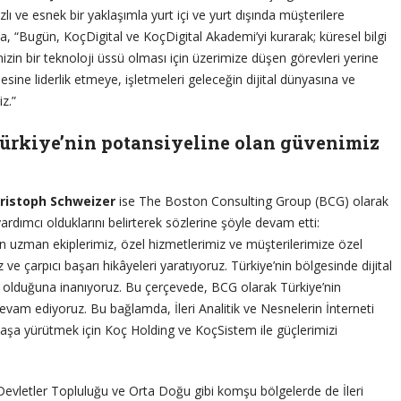
ızlı ve esnek bir yaklaşımla yurt içi ve yurt dışında müşterilere
, “Bugün, KoçDigital ve KoçDigital Akademi’yi kurarak; küresel bilgi
izin bir teknoloji üssü olması için üzerimize düşen görevleri yerine
sine liderlik etmeye, işletmeleri geleceğin dijital dünyasına ve
z.”
Türkiye’nin potansiyeline olan güvenimiz
hristoph Schweizer
ise The Boston Consulting Group (BCG) olarak
rdımcı olduklarını belirterek sözlerine şöyle devam etti:
 için uzman ekiplerimiz, özel hizmetlerimiz ve müşterilerimize özel
 ve çarpıcı başarı hikâyeleri yaratıyoruz. Türkiye’nin bölgesinde dijital
olduğuna inanıyoruz. Bu çerçevede, BCG olarak Türkiye’nin
evam ediyoruz. Bu bağlamda, İleri Analitik ve Nesnelerin İnterneti
klaşa yürütmek için Koç Holding ve KoçSistem ile güçlerimizi
evletler Topluluğu ve Orta Doğu gibi komşu bölgelerde de İleri