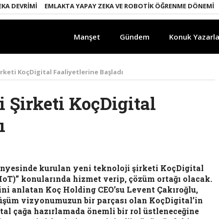
IMI
EMLAKTA YAPAY ZEKA VE ROBOTIK ÖĞRENME DÖNEMI
ENERJI 
Manşet
Gündem
Konuk Yazarla
rketi KoçDigital Faaliyetlerine Başladı
 Şirketi KoçDigital
ı
nyesinde kurulan yeni teknoloji şirketi KoçDigital
i (IoT)” konularında hizmet verip, çözüm ortağı olacak.
ini anlatan Koç Holding CEO’su Levent Çakıroğlu,
nüşüm vizyonumuzun bir parçası olan KoçDigital’in
al çağa hazırlamada önemli bir rol üstleneceğine