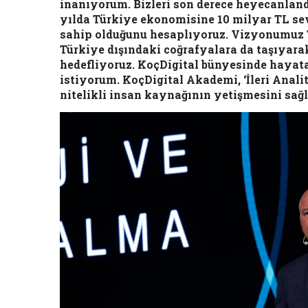
inanıyorum. Bizleri son derece heyecanland
yılda Türkiye ekonomisine 10 milyar TL s
sahip olduğunu hesaplıyoruz. Vizyonumuz Tü
Türkiye dışındaki coğrafyalara da taşıyara
hedefliyoruz. KoçDigital bünyesinde hayata
istiyorum. KoçDigital Akademi, ‘İleri Analit
nitelikli insan kaynağının yetişmesini sağ