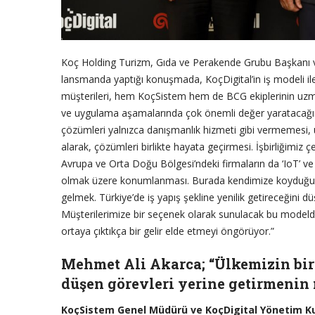
Koç Holding Turizm, Gıda ve Perakende Grubu Başkanı 
lansmanda yaptığı konuşmada, KoçDigital’in iş modeli ile
müşterileri, hem KoçSistem hem de BCG ekiplerinin uzm
ve uygulama aşamalarında çok önemli değer yaratacağım
çözümleri yalnızca danışmanlık hizmeti gibi vermemesi,
alarak, çözümleri birlikte hayata geçirmesi. İşbirliğimiz 
Avrupa ve Orta Doğu Bölgesi’ndeki firmaların da ‘IoT’ ve ‘
olmak üzere konumlanması. Burada kendimize koyduğumu
gelmek. Türkiye’de iş yapış şekline yenilik getireceğini
Müşterilerimize bir seçenek olarak sunulacak bu modelde
ortaya çıktıkça bir gelir elde etmeyi öngörüyor.”
Mehmet Ali Akarca; “Ülkemizin bir 
düşen görevleri yerine getirmenin
KoçSistem Genel Müdürü ve KoçDigital Yönetim Ku