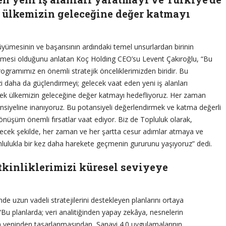
k ülkemizin geleceğine değer katmayı
üyümesinin ve başarısının ardındaki temel unsurlardan birinin
tmesi olduğunu anlatan Koç Holding CEO’su Levent Çakıroğlu, “Bu
ogramımız en önemli stratejik önceliklerimizden biridir. Bu
i daha da güçlendirmeyi; gelecek vaat eden yeni iş alanları
erek ülkemizin geleceğine değer katmayı hedefliyoruz. Her zaman
nsiyeline inanıyoruz. Bu potansiyeli değerlendirmek ve katma değerli
dönüşüm önemli fırsatlar vaat ediyor. Biz de Topluluk olarak,
ecek şekilde, her zaman ve her şartta cesur adımlar atmaya ve
ulukla bir kez daha harekete geçmenin gururunu yaşıyoruz” dedi.
etkinliklerimizi küresel seviyeye
de uzun vadeli stratejilerini destekleyen planlarını ortaya
“Bu planlarda; veri analitiğinden yapay zekâya, nesnelerin
in yeninden tasarlanmasından, Sanayi 4.0 uygulamalarının