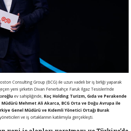
ston Consulting Group (BCG) ile uzun vadeli bir iş birliği yaparak
 geçen yeni şirketin Divan Fenerbahçe Faruk Ilgaz Tesisleri’nde
ıroğlu
ev sahipliğinde,
Koç Holding Turizm, Gıda ve Perakende
 Müdürü Mehmet Ali Akarca, BCG Orta ve Doğu Avrupa ile
kiye Genel Müdürü ve Kıdemli Yönetici Ortağı Burak
eticileri ve iş ortaklarının katılımıyla gerçekleşti.
en yeni iş alanları yaratmayı ve Türkiye’de