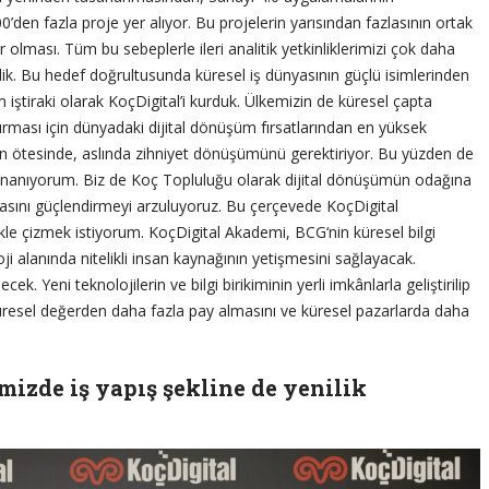
’den fazla proje yer alıyor. Bu projelerin yarısından fazlasının ortak
yor olması. Tüm bu sebeplerle ileri analitik yetkinliklerimizi çok daha
dik. Bu hedef doğrultusunda küresel iş dünyasının güçlü isimlerinden
 iştiraki olarak KoçDigital’i kurduk. Ülkemizin de küresel çapta
rması için dünyadaki dijital dönüşüm fırsatlarından en yüksek
in ötesinde, aslında zihniyet dönüşümünü gerektiriyor. Bu yüzden de
nanıyorum. Biz de Koç Topluluğu olarak dijital dönüşümün odağına
rçasını güçlendirmeyi arzuluyoruz. Bu çerçevede KoçDigital
le çizmek istiyorum. KoçDigital Akademi, BCG‘nin küresel bilgi
oji alanında nitelikli insan kaynağının yetişmesini sağlayacak.
. Yeni teknolojilerin ve bilgi birikiminin yerli imkânlarla geliştirilip
 küresel değerden daha fazla pay almasını ve küresel pazarlarda daha
izde iş yapış şekline de yenilik