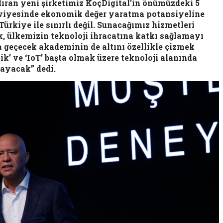
ıran yeni şirketimiz KoçDigital’in önümüzdeki 5
eviyesinde ekonomik değer yaratma potansiyeline
rkiye ile sınırlı değil. Sunacağımız hizmetleri
k, ülkemizin teknoloji ihracatına katkı sağlamayı
 geçecek akademinin de altını özellikle çizmek
ik’ ve ‘IoT’ başta olmak üzere teknoloji alanında
layacak” dedi.