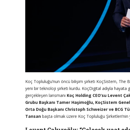
Koç Topluluğu’nun öncü bilişim şirketi KoçSistem, The Bo
yeni bir teknoloji şirketi kurdu. KoçDigital adıyla hayata
gerçekleşen lansmanı
Koç Holding CEO’su Levent Çak
Grubu Başkanı Tamer Haşimoğlu, KoçSistem Genel
Orta Doğu Başkanı Christoph Schweizer ve BCG Tür
Tansan
başta olmak üzere Koç Topluluğu Şirketleri’nin yön
Levent Çakıroğlu: “Gelecek vaat ed