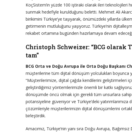
KoçSistem’in yüzde 100 iştiraki olarak ileri teknolojileri h
sunmak hedefiyle kurulduğunu belirtti. Mehmet Ali Akarca
birikimini Türkiye’ye taşıyarak, önümüzdeki yıllarda ülkem
getirmenin mutluluğunu yaşıyoruz. Türkiye’nin dijitalleşme
rekabet ortamına bugünden hazırlamaya devam edeceği
Christoph Schweizer: “BCG olarak 
tam”
BCG Orta ve Doğu Avrupa ile Orta Doğu Başkanı C
müşterilerine tüm dijital dönüşüm yolculukları boyunca ya
“Müşterilerimize, dijital çağda kendilerini geliştirmeleri
geliştirdiğimiz yöntemlerimizle önemli bir katkı sağlıyoruz
dönüşümde öncü olmak için gerekli tüm unsurlara sahip 
potansiyeline güveniyor ve Türkiye’deki yatırımlarımıza d
çözümleriyle müşterilerimizin dijital dönüşümlerini orta
birleştirdik.
Amacımız, Türkiye’nin yanı sıra Doğu Avrupa, Bağımsız D